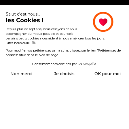
SIERRA LEONE (SLL LE)
SINGAPOUR (SGD $)
SLOVAQUIE (EUR €)
Salut c'est nous...
SLOVÉNIE (EUR €)
SOMALIE (EUR €)
les Cookies !
SOUDAN (EUR €)
SOUDAN DU SUD (EUR €)
Depuis plus de sept ans, nous essayons de vous
SUÈDE (SEK KR)
accompagner du mieux possible et pour cela
SUISSE (CHF CHF)
certains petits cookies nous aident à nous améliorer tous les jours.
SURINAME (EUR €)
Dites nous ouiiiiii 🥰
SVALBARD ET JAN MAYEN (EUR €)
TADJIKISTAN (TJS ЅМ)
Pour modifier vos préférences par la suite, cliquez sur le lien 'Préférences de
TAÏWAN (TWD $)
cookies' situé dans le pied de page.
TANZANIE (TZS SH)
TCHAD (XAF CFA)
Consentements certifiés par
TCHÉQUIE (CZK KČ)
TERRES AUSTRALES FRANÇAISES (EUR €)
Non merci
Je choisis
OK pour moi
TERRITOIRE BRITANNIQUE DE L’OCÉAN INDIEN (USD $)
TERRITOIRES PALESTINIENS (ILS ₪)
Axeptio consent
Plateforme de Gestion du Consentement : Personnalisez vos Options
THAÏLANDE (THB ฿)
TIMOR ORIENTAL (USD $)
Notre plateforme vous permet d'adapter et de gérer vos paramètres de confidential
TOGO (EUR €)
TOKELAU (NZD $)
TONGA (TOP T$)
TRINITÉ-ET-TOBAGO (TTD $)
TRISTAN DA CUNHA (GBP £)
TUNISIE (EUR €)
TURKMÉNISTAN (EUR €)
TURQUIE (EUR €)
TUVALU (AUD $)