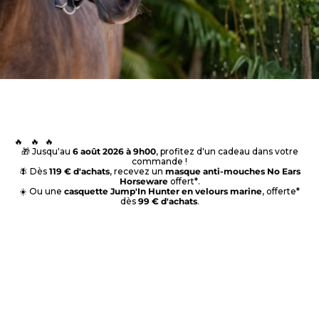
🔥    🔥   🔥
🎁 Jusqu'au
6 août 2026 à 9h00
, profitez d'un cadeau dans votre
commande !
🪰 Dès
119 € d'achats
, recevez un
masque anti-mouches No Ears
Horseware
offert*.
☀️ Ou une
casquette Jump'In Hunter en velours marine
, offerte*
dès
99 € d'achats
.