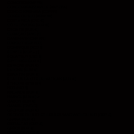
COMORES (KMF FR)
CONGO-BRAZZAVILLE (XAF CFA)
CONGO-KINSHASA (CDF FR)
CORÉE DU SUD (KRW ₩)
COSTA RICA (CRC ₡)
CÔTE D’IVOIRE (EUR €)
CROATIE (EUR €)
CURAÇAO (ANG Ƒ)
DANEMARK (DKK KR.)
DJIBOUTI (DJF FDJ)
DOMINIQUE (XCD $)
ÉGYPTE (EGP ج.م)
ÉQUATEUR (USD $)
ÉRYTHRÉE (EUR €)
ESPAGNE (EUR €)
ESTONIE (EUR €)
ESWATINI (EUR €)
ÉTAT DE LA CITÉ DU VATICAN (EUR €)
ÉTHIOPIE (ETB BR)
FIDJI (FJD $)
FINLANDE (EUR €)
FRANCE (EUR €)
GABON (EUR €)
GAMBIE (GMD D)
GÉORGIE (EUR €)
GÉORGIE DU SUD-ET-LES ÎLES SANDWICH DU SUD (GBP £)
GHANA (EUR €)
GIBRALTAR (GBP £)
GRÈCE (EUR €)
GRENADE (XCD $)