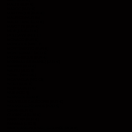
MALTE (EUR €)
MAROC (EUR €)
MARTINIQUE (EUR €)
MAURICE (MUR ₨)
MAURITANIE (EUR €)
MAYOTTE (EUR €)
MEXIQUE (EUR €)
MOLDAVIE (MDL L)
MONACO (EUR €)
MONGOLIE (MNT ₮)
MONTÉNÉGRO (EUR €)
MONTSERRAT (XCD $)
MOZAMBIQUE (EUR €)
MYANMAR (BIRMANIE) (EUR €)
NAMIBIE (EUR €)
NAURU (AUD $)
NÉPAL (NPR RS.)
NICARAGUA (NIO C$)
NIGER (EUR €)
NIGERIA (EUR €)
NIUE (NZD $)
NORVÈGE (EUR €)
NOUVELLE-CALÉDONIE (EUR €)
NOUVELLE-ZÉLANDE (NZD $)
OMAN (EUR €)
OUGANDA (EUR €)
PAKISTAN (EUR €)
PANAMA (USD $)
PAPOUASIE-NOUVELLE-GUINÉE (PGK K)