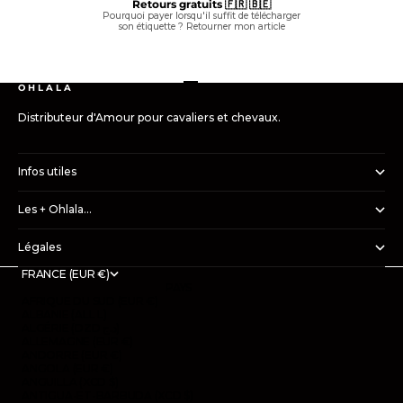
Retours gratuits 🇫🇷 🇧🇪
Pourquoi payer lorsqu'il suffit de télécharger
son étiquette ?
Retourner mon article
Aller à l'élément 1
Aller à l'élément 2
Aller à l'élément 3
Aller à l'élément 4
O H L A L A
Distributeur d'Amour pour cavaliers et chevaux.
Infos utiles
Les + Ohlala...
Légales
FRANCE (EUR €)
PAYS
AFRIQUE DU SUD (EUR €)
ALBANIE (ALL L)
ALGÉRIE (DZD د.ج)
ALLEMAGNE (EUR €)
ANDORRE (EUR €)
ANGOLA (EUR €)
ANGUILLA (XCD $)
ANTIGUA-ET-BARBUDA (XCD $)