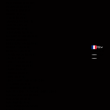
INDONÉSIE (IDR RP)
IRLANDE (EUR €)
ISLANDE (ISK KR)
ISRAËL (ILS ₪)
ITALIE (EUR €)
JAMAÏQUE (JMD $)
JAPON (JPY ¥)
JERSEY (EUR €)
JORDANIE (EUR €)
KAZAKHSTAN (EUR €)
KENYA (KES KSH)
KIRGHIZSTAN (EUR €)
KIRIBATI (EUR €)
FR
KOSOVO (EUR €)
LANGUE
LA RÉUNION (EUR €)
FR
LAOS (LAK ₭)
NL
LESOTHO (EUR €)
LETTONIE (EUR €)
LIBAN (EUR €)
LIBERIA (EUR €)
LIBYE (EUR €)
LIECHTENSTEIN (CHF CHF)
LITUANIE (EUR €)
LUXEMBOURG (EUR €)
MACÉDOINE DU NORD (MKD ДЕН)
MADAGASCAR (EUR €)
MALAISIE (EUR €)
MALAWI (EUR €)
MALDIVES (MVR MVR)
MALI (EUR €)