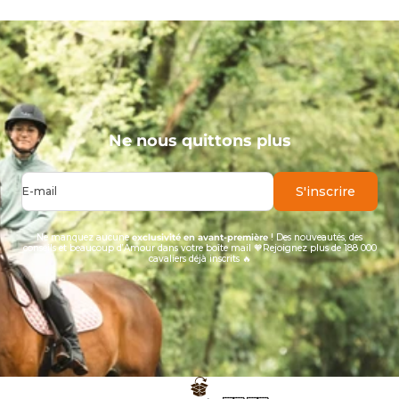
Ne nous quittons plus
S'inscrire
E-mail
Ne manquez aucune
exclusivité en avant-première
! Des nouveautés, des
conseils et beaucoup d’Amour dans votre boîte mail 🧡Rejoignez plus de 188 000
cavaliers déjà inscrits 🔥