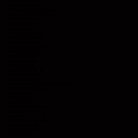
ANGOLA (EUR €)
ANGUILLA (XCD $)
ANTIGUA-ET-BARBUDA (XCD $)
ARABIE SAOUDITE (SAR ر.س)
ARGENTINE (EUR €)
ARMÉNIE (EUR €)
ARUBA (AWG Ƒ)
AUSTRALIE (AUD $)
AUTRICHE (EUR €)
BAHAMAS (BSD $)
BANGLADESH (EUR €)
BARBADE (BBD $)
BELGIQUE (EUR €)
BELIZE (EUR €)
BÉNIN (EUR €)
BERMUDES (USD $)
BHOUTAN (EUR €)
BOLIVIE (BOB BS.)
BOSNIE-HERZÉGOVINE (BAM КМ)
BOTSWANA (EUR €)
BRÉSIL (EUR €)
BRUNEI (BND $)
BULGARIE (EUR €)
BURKINA FASO (EUR €)
BURUNDI (BIF FR)
CAMBODGE (EUR €)
CAMEROUN (XAF CFA)
CANADA (CAD $)
CAP-VERT (CVE $)
CHILI (EUR €)