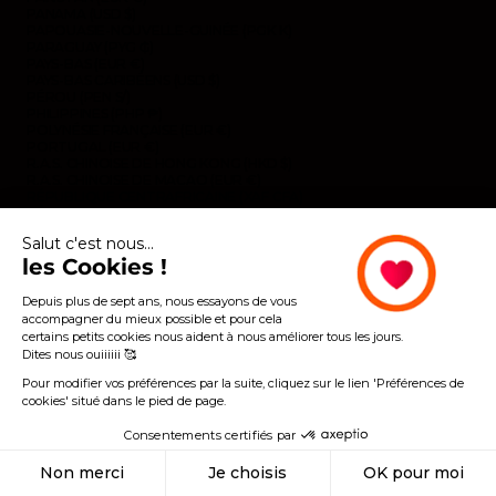
PANAMA (USD $)
PAPOUASIE-NOUVELLE-GUINÉE (PGK K)
PARAGUAY (PYG ₲)
PAYS-BAS (EUR €)
PAYS-BAS CARIBÉENS (USD $)
PÉROU (PEN S/)
PHILIPPINES (PHP ₱)
POLYNÉSIE FRANÇAISE (EUR €)
PORTUGAL (EUR €)
R.A.S. CHINOISE DE HONG KONG (HKD $)
R.A.S. CHINOISE DE MACAO (EUR €)
RÉPUBLIQUE CENTRAFRICAINE (XAF CFA)
RÉPUBLIQUE DOMINICAINE (DOP $)
ROUMANIE (RON LEI)
Salut c'est nous...
ROYAUME-UNI (GBP £)
les Cookies !
RWANDA (EUR €)
SAHARA OCCIDENTAL (EUR €)
SAINT-BARTHÉLEMY (EUR €)
Depuis plus de sept ans, nous essayons de vous
SAINT-CHRISTOPHE-ET-NIÉVÈS (XCD $)
accompagner du mieux possible et pour cela
SAINT-MARIN (EUR €)
certains petits cookies nous aident à nous améliorer tous les jours.
SAINT-MARTIN (EUR €)
Dites nous ouiiiiii 🥰
SAINT-MARTIN (PARTIE NÉERLANDAISE) (ANG Ƒ)
SAINT-PIERRE-ET-MIQUELON (EUR €)
Pour modifier vos préférences par la suite, cliquez sur le lien 'Préférences de
SAINT-VINCENT-ET-LES GRENADINES (XCD $)
cookies' situé dans le pied de page.
SAINTE-HÉLÈNE (SHP £)
SAINTE-LUCIE (XCD $)
Consentements certifiés par
SALVADOR (USD $)
SAMOA (WST T)
Non merci
Je choisis
OK pour moi
SAO TOMÉ-ET-PRINCIPE (EUR €)
SÉNÉGAL (EUR €)