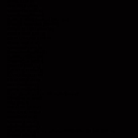
CHINE (EUR €)
CHYPRE (EUR €)
COLOMBIE (EUR €)
COMORES (KMF FR)
CONGO-BRAZZAVILLE (XAF CFA)
CONGO-KINSHASA (CDF FR)
CORÉE DU SUD (KRW ₩)
COSTA RICA (CRC ₡)
CÔTE D’IVOIRE (EUR €)
CROATIE (EUR €)
CURAÇAO (ANG Ƒ)
DANEMARK (DKK KR.)
DJIBOUTI (DJF FDJ)
DOMINIQUE (XCD $)
ÉGYPTE (EGP ج.م)
ÉQUATEUR (USD $)
ÉRYTHRÉE (EUR €)
ESPAGNE (EUR €)
ESTONIE (EUR €)
ESWATINI (EUR €)
ÉTAT DE LA CITÉ DU VATICAN (EUR €)
ÉTHIOPIE (ETB BR)
FIDJI (FJD $)
FINLANDE (EUR €)
FRANCE (EUR €)
GABON (EUR €)
GAMBIE (GMD D)
GÉORGIE (EUR €)
GÉORGIE DU SUD-ET-LES ÎLES SANDWICH DU SUD (GBP £)
GHANA (EUR €)