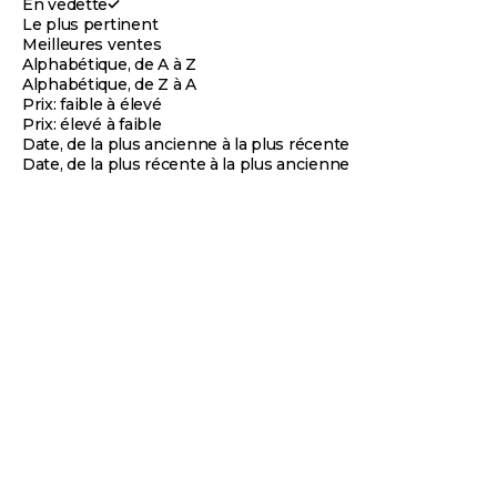
En vedette
Le plus pertinent
Meilleures ventes
Alphabétique, de A à Z
Alphabétique, de Z à A
Prix: faible à élevé
Prix: élevé à faible
Date, de la plus ancienne à la plus récente
Date, de la plus récente à la plus ancienne
TDET
TDET
4.0
(2)
5.0
(2)
TdeT - Longe de travail
TdeT - Longe de travail marine/
éthologique marron/beige
beige