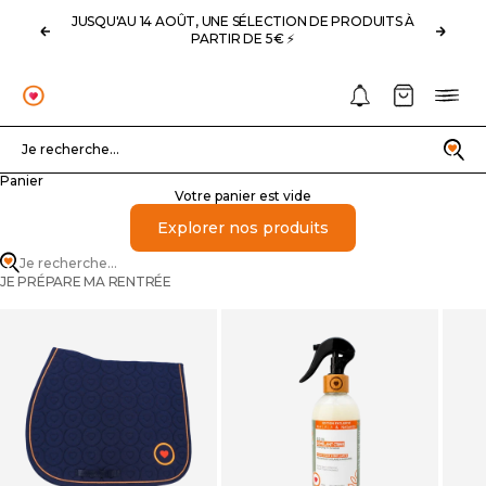
Passer au contenu
JUSQU'AU 14 AOÛT, UNE SÉLECTION DE PRODUITS À
Précédent
Suivan
PARTIR DE 5€ ⚡️
Notifications
Panier
Menu
OHLALA
Recherche
Je recherche...
Panier
Votre panier est vide
Explorer nos produits
Je recherche...
JE PRÉPARE MA RENTRÉE