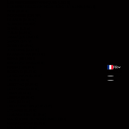
ÎLES VIERGES BRITANNIQUES (USD $)
ÎLES MINEURES ÉLOIGNÉES DES ÉTATS-UNIS (USD $)
INDE (EUR €)
INDONÉSIE (IDR RP)
IRLANDE (EUR €)
ISLANDE (ISK KR)
ISRAËL (ILS ₪)
ITALIE (EUR €)
JAMAÏQUE (JMD $)
JAPON (JPY ¥)
JERSEY (EUR €)
JORDANIE (EUR €)
KAZAKHSTAN (EUR €)
KENYA (KES KSH)
KIRGHIZSTAN (EUR €)
KIRIBATI (EUR €)
FR
KOSOVO (EUR €)
LANGUE
LA RÉUNION (EUR €)
FR
LAOS (LAK ₭)
NL
LESOTHO (EUR €)
LETTONIE (EUR €)
LIBAN (EUR €)
LIBERIA (EUR €)
LIBYE (EUR €)
LIECHTENSTEIN (CHF CHF)
LITUANIE (EUR €)
LUXEMBOURG (EUR €)
MACÉDOINE DU NORD (MKD ДЕН)
MADAGASCAR (EUR €)
MALAISIE (EUR €)