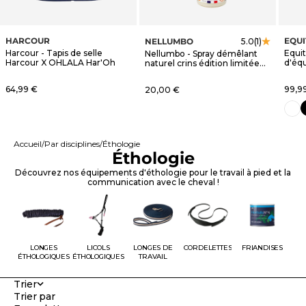
HARCOUR
EQU
NELLUMBO
5.0
(1)
Harcour - Tapis de selle
Equi
Nellumbo - Spray démêlant
Harcour X OHLALA Har'Oh
d'éq
naturel crins édition limitée
blanc
OHLALA
Prix de vente
Prix 
64,99 €
Prix de vente
99,9
20,00 €
n
blanc
Accueil
Par disciplines
Éthologie
Éthologie
Découvrez nos équipements d'éthologie pour le travail à pied et la
communication avec le cheval !
LONGES
LICOLS
LONGES DE
CORDELETTES
FRIANDISES
ÉTHOLOGIQUES
ÉTHOLOGIQUES
TRAVAIL
Trier
Trier par