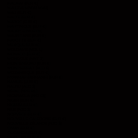
MALAWI (EUR €)
MALDIVES (MVR MVR)
MALI (EUR €)
MALTE (EUR €)
MAROC (EUR €)
MARTINIQUE (EUR €)
MAURICE (MUR ₨)
MAURITANIE (EUR €)
MAYOTTE (EUR €)
MEXIQUE (EUR €)
MOLDAVIE (MDL L)
MONACO (EUR €)
MONGOLIE (MNT ₮)
MONTÉNÉGRO (EUR €)
MONTSERRAT (XCD $)
MOZAMBIQUE (EUR €)
MYANMAR (BIRMANIE) (EUR €)
NAMIBIE (EUR €)
NAURU (AUD $)
NÉPAL (NPR RS.)
NICARAGUA (NIO C$)
NIGER (EUR €)
NIGERIA (EUR €)
NIUE (NZD $)
NORVÈGE (EUR €)
NOUVELLE-CALÉDONIE (EUR €)
NOUVELLE-ZÉLANDE (NZD $)
OMAN (EUR €)
OUGANDA (EUR €)
PAKISTAN (EUR €)