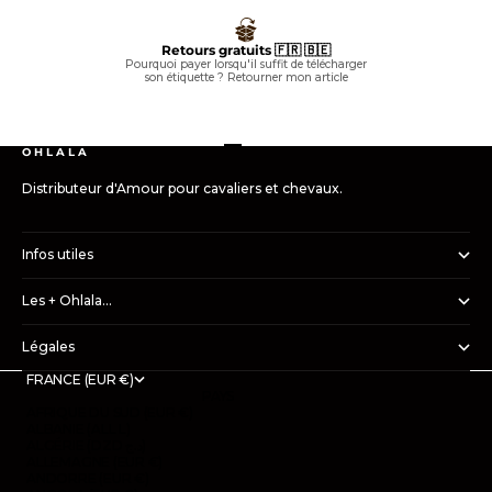
Retours gratuits 🇫🇷 🇧🇪
Pourquoi payer lorsqu'il suffit de télécharger
son étiquette ?
Retourner mon article
Aller à l'élément 1
Aller à l'élément 2
Aller à l'élément 3
Aller à l'élément 4
O H L A L A
Distributeur d'Amour pour cavaliers et chevaux.
Infos utiles
Les + Ohlala...
Légales
FRANCE (EUR €)
PAYS
AFRIQUE DU SUD (EUR €)
ALBANIE (ALL L)
ALGÉRIE (DZD د.ج)
ALLEMAGNE (EUR €)
ANDORRE (EUR €)