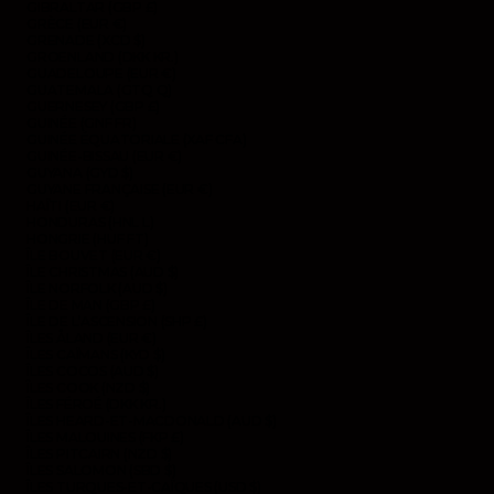
GIBRALTAR (GBP £)
GRÈCE (EUR €)
GRENADE (XCD $)
GROENLAND (DKK KR.)
GUADELOUPE (EUR €)
GUATEMALA (GTQ Q)
GUERNESEY (GBP £)
GUINÉE (GNF FR)
GUINÉE ÉQUATORIALE (XAF CFA)
GUINÉE-BISSAU (EUR €)
GUYANA (GYD $)
GUYANE FRANÇAISE (EUR €)
HAÏTI (EUR €)
HONDURAS (HNL L)
HONGRIE (HUF FT)
ÎLE BOUVET (EUR €)
ÎLE CHRISTMAS (AUD $)
ÎLE NORFOLK (AUD $)
ÎLE DE MAN (GBP £)
ÎLE DE L’ASCENSION (SHP £)
ÎLES ÅLAND (EUR €)
ÎLES CAÏMANS (KYD $)
ÎLES COCOS (AUD $)
ÎLES COOK (NZD $)
ÎLES FÉROÉ (DKK KR.)
ÎLES HEARD-ET-MACDONALD (AUD $)
ÎLES MALOUINES (FKP £)
ÎLES PITCAIRN (NZD $)
ÎLES SALOMON (SBD $)
ÎLES TURQUES-ET-CAÏQUES (USD $)