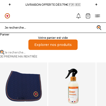
Passer au contenu
Précédent
Suivan
LIVRAISON OFFERTE DÈS 79€ 🇫🇷 🇧🇪
Notifications
Panier
Menu
OHLALA
Recherche
Je recherche...
Panier
Votre panier est vide
Explorer nos produits
Je recherche...
JE PRÉPARE MA RENTRÉE