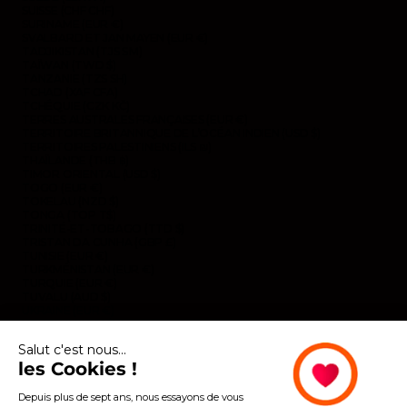
SUISSE (CHF CHF)
SURINAME (EUR €)
SVALBARD ET JAN MAYEN (EUR €)
TADJIKISTAN (TJS ЅМ)
TAÏWAN (TWD $)
TANZANIE (TZS SH)
TCHAD (XAF CFA)
TCHÉQUIE (CZK KČ)
TERRES AUSTRALES FRANÇAISES (EUR €)
TERRITOIRE BRITANNIQUE DE L’OCÉAN INDIEN (USD $)
TERRITOIRES PALESTINIENS (ILS ₪)
THAÏLANDE (THB ฿)
TIMOR ORIENTAL (USD $)
TOGO (EUR €)
TOKELAU (NZD $)
TONGA (TOP T$)
TRINITÉ-ET-TOBAGO (TTD $)
TRISTAN DA CUNHA (GBP £)
TUNISIE (EUR €)
TURKMÉNISTAN (EUR €)
TURQUIE (EUR €)
TUVALU (AUD $)
UKRAINE (EUR €)
URUGUAY (UYU $U)
VANUATU (VUV VT)
Salut c'est nous...
VENEZUELA (USD $)
VIÊT NAM (VND ₫)
les Cookies !
WALLIS-ET-FUTUNA (EUR €)
YÉMEN (YER ﷼)
Depuis plus de sept ans, nous essayons de vous
ZAMBIE (EUR €)