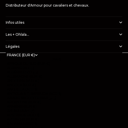
Distributeur d'Amour pour cavaliers et chevaux.
Infos utiles
Les + Ohlala...
Légales
FRANCE (EUR €)
PAYS
AFRIQUE DU SUD (EUR €)
ALBANIE (ALL L)
ALGÉRIE (DZD د.ج)
ALLEMAGNE (EUR €)
ANDORRE (EUR €)
ANGOLA (EUR €)
ANGUILLA (XCD $)
ANTIGUA-ET-BARBUDA (XCD $)
ARABIE SAOUDITE (SAR ر.س)
ARGENTINE (EUR €)
ARMÉNIE (EUR €)
ARUBA (AWG Ƒ)
AUSTRALIE (AUD $)
AUTRICHE (EUR €)
BAHAMAS (BSD $)
BANGLADESH (EUR €)