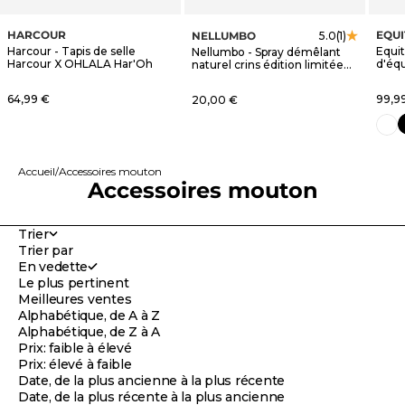
HARCOUR
EQU
NELLUMBO
5.0
(1)
Harcour - Tapis de selle
Equi
Nellumbo - Spray démêlant
Harcour X OHLALA Har'Oh
d'éq
naturel crins édition limitée
blanc
OHLALA
Prix de vente
Prix 
64,99 €
Prix de vente
99,9
20,00 €
n
blanc
Accueil
Accessoires mouton
Accessoires mouton
Trier
Trier par
En vedette
Le plus pertinent
Meilleures ventes
Alphabétique, de A à Z
Alphabétique, de Z à A
Prix: faible à élevé
Prix: élevé à faible
Date, de la plus ancienne à la plus récente
Date, de la plus récente à la plus ancienne