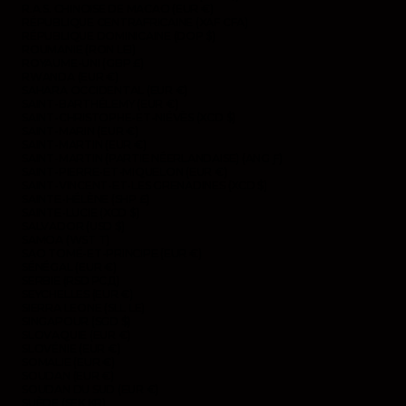
R.A.S. CHINOISE DE MACAO (EUR €)
RÉPUBLIQUE CENTRAFRICAINE (XAF CFA)
RÉPUBLIQUE DOMINICAINE (DOP $)
ROUMANIE (RON LEI)
ROYAUME-UNI (GBP £)
RWANDA (EUR €)
SAHARA OCCIDENTAL (EUR €)
SAINT-BARTHÉLEMY (EUR €)
SAINT-CHRISTOPHE-ET-NIÉVÈS (XCD $)
SAINT-MARIN (EUR €)
SAINT-MARTIN (EUR €)
SAINT-MARTIN (PARTIE NÉERLANDAISE) (ANG Ƒ)
SAINT-PIERRE-ET-MIQUELON (EUR €)
SAINT-VINCENT-ET-LES GRENADINES (XCD $)
SAINTE-HÉLÈNE (SHP £)
SAINTE-LUCIE (XCD $)
SALVADOR (USD $)
SAMOA (WST T)
SAO TOMÉ-ET-PRINCIPE (EUR €)
SÉNÉGAL (EUR €)
SERBIE (RSD РСД)
SEYCHELLES (EUR €)
SIERRA LEONE (SLL LE)
SINGAPOUR (SGD $)
SLOVAQUIE (EUR €)
SLOVÉNIE (EUR €)
SOMALIE (EUR €)
SOUDAN (EUR €)
SOUDAN DU SUD (EUR €)
SUÈDE (SEK KR)