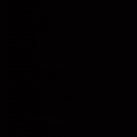
MOLDAVIE (MDL L)
MONACO (EUR €)
MONGOLIE (MNT ₮)
MONTÉNÉGRO (EUR €)
MONTSERRAT (XCD $)
MOZAMBIQUE (EUR €)
MYANMAR (BIRMANIE) (EUR €)
NAMIBIE (EUR €)
NAURU (AUD $)
NÉPAL (NPR RS.)
NICARAGUA (NIO C$)
NIGER (EUR €)
NIGERIA (EUR €)
NIUE (NZD $)
NORVÈGE (EUR €)
NOUVELLE-CALÉDONIE (EUR €)
NOUVELLE-ZÉLANDE (NZD $)
OMAN (EUR €)
OUGANDA (EUR €)
PAKISTAN (EUR €)
PANAMA (USD $)
PAPOUASIE-NOUVELLE-GUINÉE (PGK K)
PARAGUAY (PYG ₲)
PAYS-BAS (EUR €)
PAYS-BAS CARIBÉENS (USD $)
PÉROU (PEN S/)
PHILIPPINES (PHP ₱)
POLYNÉSIE FRANÇAISE (EUR €)
PORTUGAL (EUR €)
R.A.S. CHINOISE DE HONG KONG (HKD $)