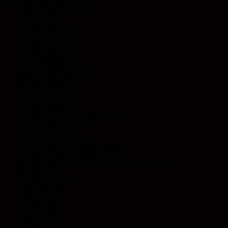
GUYANA (GYD $)
GUYANE FRANÇAISE (EUR €)
HAÏTI (EUR €)
HONDURAS (HNL L)
HONGRIE (HUF FT)
ÎLE BOUVET (EUR €)
ÎLE CHRISTMAS (AUD $)
ÎLE NORFOLK (AUD $)
ÎLE DE MAN (GBP £)
ÎLE DE L’ASCENSION (SHP £)
ÎLES ÅLAND (EUR €)
ÎLES CAÏMANS (KYD $)
ÎLES COCOS (AUD $)
ÎLES COOK (NZD $)
ÎLES FÉROÉ (DKK KR.)
ÎLES HEARD-ET-MACDONALD (AUD $)
ÎLES MALOUINES (FKP £)
ÎLES PITCAIRN (NZD $)
ÎLES SALOMON (SBD $)
ÎLES TURQUES-ET-CAÏQUES (USD $)
ÎLES VIERGES BRITANNIQUES (USD $)
ÎLES MINEURES ÉLOIGNÉES DES ÉTATS-UNIS (USD $)
INDE (EUR €)
INDONÉSIE (IDR RP)
IRLANDE (EUR €)
ISLANDE (ISK KR)
ISRAËL (ILS ₪)
ITALIE (EUR €)
JAMAÏQUE (JMD $)
JAPON (JPY ¥)