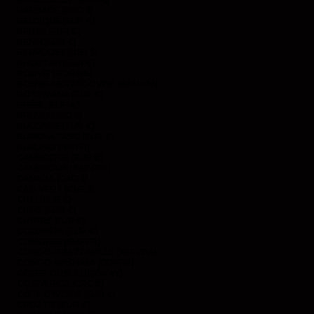
BARBADE (BBD $)
BELGIQUE (EUR €)
BELIZE (EUR €)
BÉNIN (EUR €)
BERMUDES (USD $)
BHOUTAN (EUR €)
BOLIVIE (BOB BS.)
BOSNIE-HERZÉGOVINE (BAM КМ)
BOTSWANA (EUR €)
BRÉSIL (EUR €)
BRUNEI (BND $)
BULGARIE (EUR €)
BURKINA FASO (EUR €)
BURUNDI (BIF FR)
CAMBODGE (EUR €)
CAMEROUN (XAF CFA)
CANADA (CAD $)
CAP-VERT (CVE $)
CHILI (EUR €)
CHINE (EUR €)
CHYPRE (EUR €)
COLOMBIE (EUR €)
COMORES (KMF FR)
CONGO-BRAZZAVILLE (XAF CFA)
CONGO-KINSHASA (CDF FR)
CORÉE DU SUD (KRW ₩)
COSTA RICA (CRC ₡)
CÔTE D’IVOIRE (EUR €)
CROATIE (EUR €)