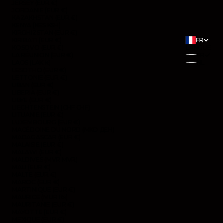
JERSEY (EUR €)
JORDANIE (EUR €)
KAZAKHSTAN (EUR €)
KENYA (KES KSH)
KIRGHIZSTAN (EUR €)
KIRIBATI (EUR €)
FR
KOSOVO (EUR €)
LANGUE
LA RÉUNION (EUR €)
FR
LAOS (LAK ₭)
NL
LESOTHO (EUR €)
LETTONIE (EUR €)
LIBAN (EUR €)
LIBERIA (EUR €)
LIBYE (EUR €)
LIECHTENSTEIN (CHF CHF)
LITUANIE (EUR €)
LUXEMBOURG (EUR €)
MACÉDOINE DU NORD (MKD ДЕН)
MADAGASCAR (EUR €)
MALAISIE (EUR €)
MALAWI (EUR €)
MALDIVES (MVR MVR)
MALI (EUR €)
MALTE (EUR €)
MAROC (EUR €)
MARTINIQUE (EUR €)
MAURICE (MUR ₨)
MAURITANIE (EUR €)
MAYOTTE (EUR €)
MEXIQUE (EUR €)