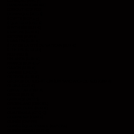
CURAÇAO (ANG Ƒ)
DANEMARK (DKK KR.)
DJIBOUTI (DJF FDJ)
DOMINIQUE (XCD $)
ÉGYPTE (EGP ج.م)
ÉQUATEUR (USD $)
ÉRYTHRÉE (EUR €)
ESPAGNE (EUR €)
ESTONIE (EUR €)
ESWATINI (EUR €)
ÉTAT DE LA CITÉ DU VATICAN (EUR €)
ÉTHIOPIE (ETB BR)
FIDJI (FJD $)
FINLANDE (EUR €)
FRANCE (EUR €)
GABON (EUR €)
GAMBIE (GMD D)
GÉORGIE (EUR €)
GÉORGIE DU SUD-ET-LES ÎLES SANDWICH DU SUD (GBP £)
GHANA (EUR €)
GIBRALTAR (GBP £)
GRÈCE (EUR €)
GRENADE (XCD $)
GROENLAND (DKK KR.)
GUADELOUPE (EUR €)
GUATEMALA (GTQ Q)
GUERNESEY (GBP £)
GUINÉE (GNF FR)
GUINÉE ÉQUATORIALE (XAF CFA)
GUINÉE-BISSAU (EUR €)