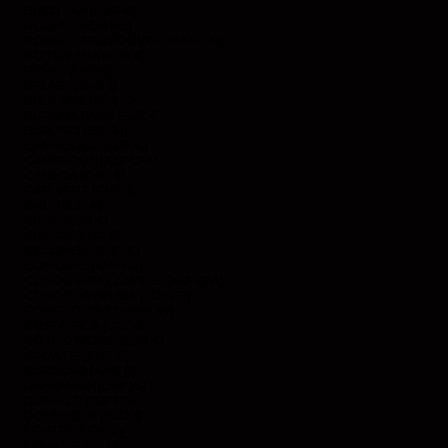
BHOUTAN (EUR €)
BOLIVIE (BOB BS.)
BOSNIE-HERZÉGOVINE (BAM КМ)
BOTSWANA (EUR €)
BRÉSIL (EUR €)
BRUNEI (BND $)
BULGARIE (EUR €)
BURKINA FASO (EUR €)
BURUNDI (BIF FR)
CAMBODGE (EUR €)
CAMEROUN (XAF CFA)
CANADA (CAD $)
CAP-VERT (CVE $)
CHILI (EUR €)
CHINE (EUR €)
CHYPRE (EUR €)
COLOMBIE (EUR €)
COMORES (KMF FR)
CONGO-BRAZZAVILLE (XAF CFA)
CONGO-KINSHASA (CDF FR)
CORÉE DU SUD (KRW ₩)
COSTA RICA (CRC ₡)
CÔTE D’IVOIRE (EUR €)
CROATIE (EUR €)
CURAÇAO (ANG Ƒ)
DANEMARK (DKK KR.)
DJIBOUTI (DJF FDJ)
DOMINIQUE (XCD $)
ÉGYPTE (EGP ج.م)
ÉQUATEUR (USD $)