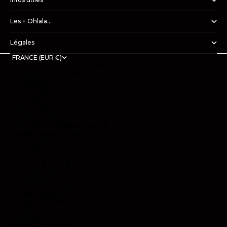
Les + Ohlala...
Légales
FRANCE (EUR €)
PAYS
AFRIQUE DU SUD (EUR €)
ALBANIE (ALL L)
ALGÉRIE (DZD د.ج)
ALLEMAGNE (EUR €)
ANDORRE (EUR €)
ANGOLA (EUR €)
ANGUILLA (XCD $)
ANTIGUA-ET-BARBUDA (XCD $)
ARABIE SAOUDITE (SAR ر.س)
ARGENTINE (EUR €)
ARMÉNIE (EUR €)
ARUBA (AWG Ƒ)
AUSTRALIE (AUD $)
AUTRICHE (EUR €)
BAHAMAS (BSD $)
BANGLADESH (EUR €)
BARBADE (BBD $)
BELGIQUE (EUR €)
BELIZE (EUR €)
BÉNIN (EUR €)
BERMUDES (USD $)