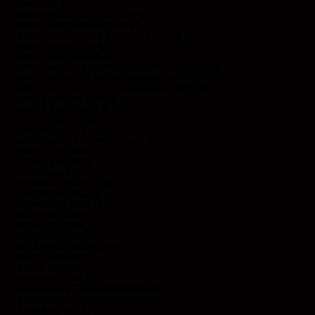
RWANDA (EUR €)
SAHARA OCCIDENTAL (EUR €)
SAINT-BARTHÉLEMY (EUR €)
SAINT-CHRISTOPHE-ET-NIÉVÈS (XCD $)
SAINT-MARIN (EUR €)
SAINT-MARTIN (EUR €)
SAINT-MARTIN (PARTIE NÉERLANDAISE) (ANG Ƒ)
SAINT-PIERRE-ET-MIQUELON (EUR €)
SAINT-VINCENT-ET-LES GRENADINES (XCD $)
SAINTE-HÉLÈNE (SHP £)
SAINTE-LUCIE (XCD $)
SALVADOR (USD $)
SAMOA (WST T)
SAO TOMÉ-ET-PRINCIPE (EUR €)
SÉNÉGAL (EUR €)
SERBIE (RSD РСД)
SEYCHELLES (EUR €)
SIERRA LEONE (SLL LE)
SINGAPOUR (SGD $)
SLOVAQUIE (EUR €)
SLOVÉNIE (EUR €)
SOMALIE (EUR €)
SOUDAN (EUR €)
SOUDAN DU SUD (EUR €)
SUÈDE (SEK KR)
SUISSE (CHF CHF)
SURINAME (EUR €)
SVALBARD ET JAN MAYEN (EUR €)
TADJIKISTAN (TJS ЅМ)
TAÏWAN (TWD $)