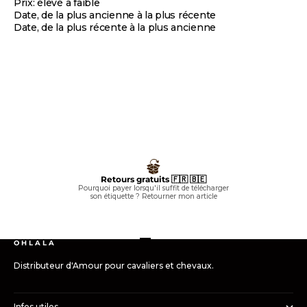
Prix: élevé à faible
Date, de la plus ancienne à la plus récente
Date, de la plus récente à la plus ancienne
Retours gratuits 🇫🇷 🇧🇪
Pourquoi payer lorsqu'il suffit de télécharger
son étiquette ?
Retourner mon article
Aller à l'élément 1
Aller à l'élément 2
Aller à l'élément 3
Aller à l'élément 4
O H L A L A
Distributeur d'Amour pour cavaliers et chevaux.
Infos utiles