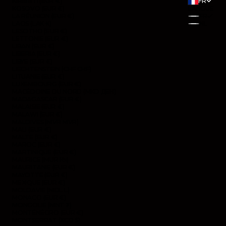
KIRIBATI (EUR €)
FR
KOSOVO (EUR €)
LANGUE
LA RÉUNION (EUR €)
FR
LAOS (LAK ₭)
NL
LESOTHO (EUR €)
LETTONIE (EUR €)
LIBAN (EUR €)
LIBERIA (EUR €)
LIBYE (EUR €)
LIECHTENSTEIN (CHF CHF)
LITUANIE (EUR €)
LUXEMBOURG (EUR €)
MACÉDOINE DU NORD (MKD ДЕН)
MADAGASCAR (EUR €)
MALAISIE (EUR €)
MALAWI (EUR €)
MALDIVES (MVR MVR)
MALI (EUR €)
MALTE (EUR €)
MAROC (EUR €)
MARTINIQUE (EUR €)
MAURICE (MUR ₨)
MAURITANIE (EUR €)
MAYOTTE (EUR €)
MEXIQUE (EUR €)
MOLDAVIE (MDL L)
MONACO (EUR €)
MONGOLIE (MNT ₮)
MONTÉNÉGRO (EUR €)
MONTSERRAT (XCD $)