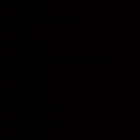
ÉRYTHRÉE (EUR €)
ESPAGNE (EUR €)
ESTONIE (EUR €)
ESWATINI (EUR €)
ÉTAT DE LA CITÉ DU VATICAN (EUR €)
ÉTHIOPIE (ETB BR)
FIDJI (FJD $)
FINLANDE (EUR €)
FRANCE (EUR €)
GABON (EUR €)
GAMBIE (GMD D)
GÉORGIE (EUR €)
GÉORGIE DU SUD-ET-LES ÎLES SANDWICH DU SUD (GBP £)
GHANA (EUR €)
GIBRALTAR (GBP £)
GRÈCE (EUR €)
GRENADE (XCD $)
GROENLAND (DKK KR.)
GUADELOUPE (EUR €)
GUATEMALA (GTQ Q)
GUERNESEY (GBP £)
GUINÉE (GNF FR)
GUINÉE ÉQUATORIALE (XAF CFA)
GUINÉE-BISSAU (EUR €)
GUYANA (GYD $)
GUYANE FRANÇAISE (EUR €)
HAÏTI (EUR €)
HONDURAS (HNL L)
HONGRIE (HUF FT)
ÎLE BOUVET (EUR €)