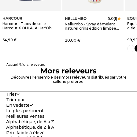
HARCOUR
EQU
NELLUMBO
5.0
(1)
Harcour - Tapis de selle
Equi
Nellumbo - Spray démêlant
Harcour X OHLALA Har'Oh
d'éq
naturel crins édition limitée
blanc
OHLALA
Prix de vente
Prix 
64,99 €
Prix de vente
99,9
20,00 €
n
blanc
Accueil
Mors releveurs
Mors releveurs
Découvrez l'ensemble des mors releveurs distribués par votre
sellerie préférée.
Trier
Trier par
En vedette
Le plus pertinent
Meilleures ventes
Alphabétique, de A à Z
Alphabétique, de Z à A
Prix: faible à élevé