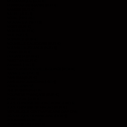
MOZAMBIQUE (EUR €)
MYANMAR (BIRMANIE) (EUR €)
NAMIBIE (EUR €)
NAURU (AUD $)
NÉPAL (NPR RS.)
NICARAGUA (NIO C$)
NIGER (EUR €)
NIGERIA (EUR €)
NIUE (NZD $)
NORVÈGE (EUR €)
NOUVELLE-CALÉDONIE (EUR €)
NOUVELLE-ZÉLANDE (NZD $)
OMAN (EUR €)
OUGANDA (EUR €)
PAKISTAN (EUR €)
PANAMA (USD $)
PAPOUASIE-NOUVELLE-GUINÉE (PGK K)
PARAGUAY (PYG ₲)
PAYS-BAS (EUR €)
PAYS-BAS CARIBÉENS (USD $)
PÉROU (PEN S/)
PHILIPPINES (PHP ₱)
POLYNÉSIE FRANÇAISE (EUR €)
PORTUGAL (EUR €)
R.A.S. CHINOISE DE HONG KONG (HKD $)
R.A.S. CHINOISE DE MACAO (EUR €)
RÉPUBLIQUE CENTRAFRICAINE (XAF CFA)
RÉPUBLIQUE DOMINICAINE (DOP $)
ROUMANIE (RON LEI)
ROYAUME-UNI (GBP £)