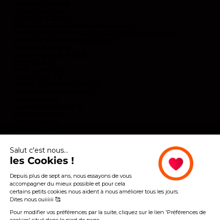
TANZANIE (TZS SH)
TCHAD (XAF CFA)
TCHÉQUIE (CZK KČ)
TERRES AUSTRALES FRANÇAISES (EUR €)
TERRITOIRE BRITANNIQUE DE L’OCÉAN INDIEN (USD $)
TERRITOIRES PALESTINIENS (ILS ₪)
THAÏLANDE (THB ฿)
TIMOR ORIENTAL (USD $)
TOGO (EUR €)
TOKELAU (NZD $)
TONGA (TOP T$)
TRINITÉ-ET-TOBAGO (TTD $)
TRISTAN DA CUNHA (GBP £)
TUNISIE (EUR €)
TURKMÉNISTAN (EUR €)
TURQUIE (EUR €)
TUVALU (AUD $)
UKRAINE (EUR €)
URUGUAY (UYU $U)
VANUATU (VUV VT)
Salut c'est nous...
VENEZUELA (USD $)
les Cookies !
VIÊT NAM (VND ₫)
WALLIS-ET-FUTUNA (EUR €)
YÉMEN (YER ﷼)
Depuis plus de sept ans, nous essayons de vous
ZAMBIE (EUR €)
accompagner du mieux possible et pour cela
ZIMBABWE (USD $)
certains petits cookies nous aident à nous améliorer tous les jours.
Dites nous ouiiiiii 🥰
Pour modifier vos préférences par la suite, cliquez sur le lien 'Préférences de