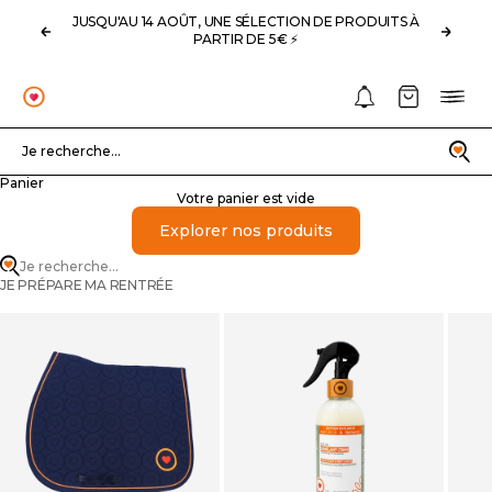
Passer au contenu
JUSQU'AU 14 AOÛT, UNE SÉLECTION DE PRODUITS À
Précédent
Suivan
PARTIR DE 5€ ⚡️
Notifications
Panier
Menu
OHLALA
Recherche
Je recherche...
Panier
Votre panier est vide
Explorer nos produits
Je recherche...
JE PRÉPARE MA RENTRÉE