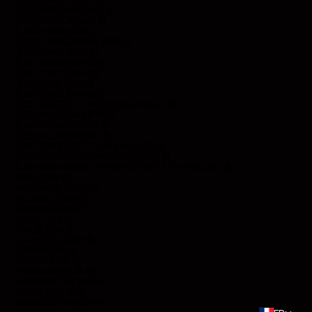
ÎLE CHRISTMAS (AUD $)
ÎLE NORFOLK (AUD $)
ÎLE DE MAN (GBP £)
ÎLE DE L’ASCENSION (SHP £)
ÎLES ÅLAND (EUR €)
ÎLES CAÏMANS (KYD $)
ÎLES COCOS (AUD $)
ÎLES COOK (NZD $)
ÎLES FÉROÉ (DKK KR.)
ÎLES HEARD-ET-MACDONALD (AUD $)
ÎLES MALOUINES (FKP £)
ÎLES PITCAIRN (NZD $)
ÎLES SALOMON (SBD $)
ÎLES TURQUES-ET-CAÏQUES (USD $)
ÎLES VIERGES BRITANNIQUES (USD $)
ÎLES MINEURES ÉLOIGNÉES DES ÉTATS-UNIS (USD $)
INDE (EUR €)
INDONÉSIE (IDR RP)
IRLANDE (EUR €)
ISLANDE (ISK KR)
ISRAËL (ILS ₪)
ITALIE (EUR €)
JAMAÏQUE (JMD $)
JAPON (JPY ¥)
JERSEY (EUR €)
JORDANIE (EUR €)
KAZAKHSTAN (EUR €)
KENYA (KES KSH)
KIRGHIZSTAN (EUR €)