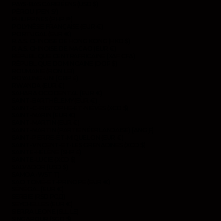
PAYS-BAS CARIBÉENS (USD $)
PÉROU (PEN S/)
PHILIPPINES (PHP ₱)
POLYNÉSIE FRANÇAISE (EUR €)
PORTUGAL (EUR €)
R.A.S. CHINOISE DE HONG KONG (HKD $)
R.A.S. CHINOISE DE MACAO (EUR €)
RÉPUBLIQUE CENTRAFRICAINE (XAF CFA)
RÉPUBLIQUE DOMINICAINE (DOP $)
ROUMANIE (RON LEI)
ROYAUME-UNI (GBP £)
RWANDA (EUR €)
SAHARA OCCIDENTAL (EUR €)
SAINT-BARTHÉLEMY (EUR €)
SAINT-CHRISTOPHE-ET-NIÉVÈS (XCD $)
SAINT-MARIN (EUR €)
SAINT-MARTIN (EUR €)
SAINT-MARTIN (PARTIE NÉERLANDAISE) (ANG Ƒ)
SAINT-PIERRE-ET-MIQUELON (EUR €)
SAINT-VINCENT-ET-LES GRENADINES (XCD $)
SAINTE-HÉLÈNE (SHP £)
SAINTE-LUCIE (XCD $)
SALVADOR (USD $)
SAMOA (WST T)
SAO TOMÉ-ET-PRINCIPE (EUR €)
SÉNÉGAL (EUR €)
SERBIE (RSD РСД)
SEYCHELLES (EUR €)
SIERRA LEONE (SLL LE)
SINGAPOUR (SGD $)