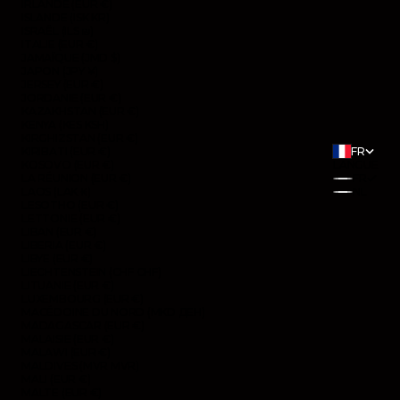
IRLANDE (EUR €)
ISLANDE (ISK KR)
ISRAËL (ILS ₪)
ITALIE (EUR €)
JAMAÏQUE (JMD $)
JAPON (JPY ¥)
JERSEY (EUR €)
JORDANIE (EUR €)
KAZAKHSTAN (EUR €)
KENYA (KES KSH)
KIRGHIZSTAN (EUR €)
KIRIBATI (EUR €)
FR
KOSOVO (EUR €)
LANGUE
LA RÉUNION (EUR €)
FR
LAOS (LAK ₭)
NL
LESOTHO (EUR €)
LETTONIE (EUR €)
LIBAN (EUR €)
LIBERIA (EUR €)
LIBYE (EUR €)
LIECHTENSTEIN (CHF CHF)
LITUANIE (EUR €)
LUXEMBOURG (EUR €)
MACÉDOINE DU NORD (MKD ДЕН)
MADAGASCAR (EUR €)
MALAISIE (EUR €)
MALAWI (EUR €)
MALDIVES (MVR MVR)
MALI (EUR €)
MALTE (EUR €)