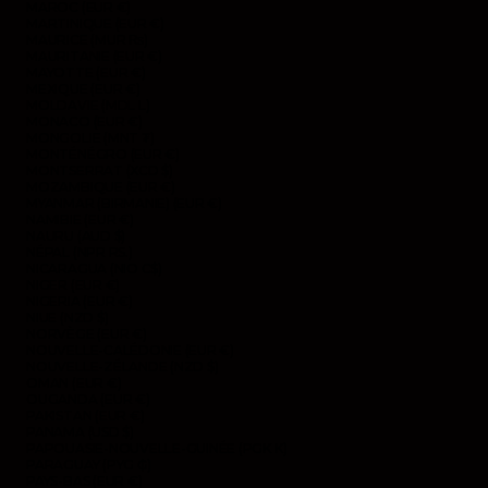
MAROC (EUR €)
MARTINIQUE (EUR €)
MAURICE (MUR ₨)
MAURITANIE (EUR €)
MAYOTTE (EUR €)
MEXIQUE (EUR €)
MOLDAVIE (MDL L)
MONACO (EUR €)
MONGOLIE (MNT ₮)
MONTÉNÉGRO (EUR €)
MONTSERRAT (XCD $)
MOZAMBIQUE (EUR €)
MYANMAR (BIRMANIE) (EUR €)
NAMIBIE (EUR €)
NAURU (AUD $)
NÉPAL (NPR RS.)
NICARAGUA (NIO C$)
NIGER (EUR €)
NIGERIA (EUR €)
NIUE (NZD $)
NORVÈGE (EUR €)
NOUVELLE-CALÉDONIE (EUR €)
NOUVELLE-ZÉLANDE (NZD $)
OMAN (EUR €)
OUGANDA (EUR €)
PAKISTAN (EUR €)
PANAMA (USD $)
PAPOUASIE-NOUVELLE-GUINÉE (PGK K)
PARAGUAY (PYG ₲)
PAYS-BAS (EUR €)