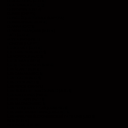
GUADELOUPE (EUR €)
GUATEMALA (GTQ Q)
GUERNESEY (GBP £)
GUINÉE (GNF FR)
GUINÉE ÉQUATORIALE (XAF CFA)
GUINÉE-BISSAU (EUR €)
GUYANA (GYD $)
GUYANE FRANÇAISE (EUR €)
HAÏTI (EUR €)
HONDURAS (HNL L)
HONGRIE (HUF FT)
ÎLE BOUVET (EUR €)
ÎLE CHRISTMAS (AUD $)
ÎLE NORFOLK (AUD $)
ÎLE DE MAN (GBP £)
ÎLE DE L’ASCENSION (SHP £)
ÎLES ÅLAND (EUR €)
ÎLES CAÏMANS (KYD $)
ÎLES COCOS (AUD $)
ÎLES COOK (NZD $)
ÎLES FÉROÉ (DKK KR.)
ÎLES HEARD-ET-MACDONALD (AUD $)
ÎLES MALOUINES (FKP £)
ÎLES PITCAIRN (NZD $)
ÎLES SALOMON (SBD $)
ÎLES TURQUES-ET-CAÏQUES (USD $)
ÎLES VIERGES BRITANNIQUES (USD $)
ÎLES MINEURES ÉLOIGNÉES DES ÉTATS-UNIS (USD $)
INDE (EUR €)
INDONÉSIE (IDR RP)