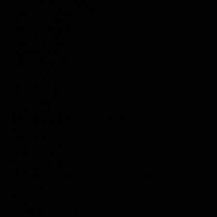
CONGO-BRAZZAVILLE (XAF CFA)
CONGO-KINSHASA (CDF FR)
CORÉE DU SUD (KRW ₩)
COSTA RICA (CRC ₡)
CÔTE D’IVOIRE (EUR €)
CROATIE (EUR €)
CURAÇAO (ANG Ƒ)
DANEMARK (DKK KR.)
DJIBOUTI (DJF FDJ)
DOMINIQUE (XCD $)
ÉGYPTE (EGP ج.م)
ÉQUATEUR (USD $)
ÉRYTHRÉE (EUR €)
ESPAGNE (EUR €)
ESTONIE (EUR €)
ESWATINI (EUR €)
ÉTAT DE LA CITÉ DU VATICAN (EUR €)
ÉTHIOPIE (ETB BR)
FIDJI (FJD $)
FINLANDE (EUR €)
FRANCE (EUR €)
GABON (EUR €)
GAMBIE (GMD D)
GÉORGIE (EUR €)
GÉORGIE DU SUD-ET-LES ÎLES SANDWICH DU SUD (GBP £)
GHANA (EUR €)
GIBRALTAR (GBP £)
GRÈCE (EUR €)
GRENADE (XCD $)
GROENLAND (DKK KR.)