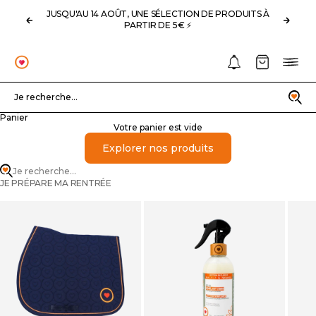
Passer au contenu
JUSQU'AU 14 AOÛT, UNE SÉLECTION DE PRODUITS À
Précédent
Suivan
PARTIR DE 5€ ⚡️
Notifications
Panier
Menu
OHLALA
Recherche
Je recherche...
Panier
Votre panier est vide
Explorer nos produits
Je recherche...
JE PRÉPARE MA RENTRÉE