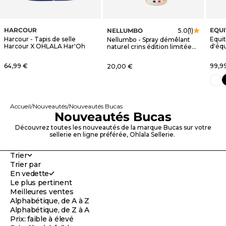
HARCOUR
EQU
NELLUMBO
5.0
(1)
Harcour - Tapis de selle
Equi
Nellumbo - Spray démêlant
Harcour X OHLALA Har'Oh
d'éq
naturel crins édition limitée
blanc
OHLALA
Prix de vente
Prix 
64,99 €
Prix de vente
99,9
20,00 €
n
blanc
Accueil
Nouveautés
Nouveautés Bucas
Nouveautés Bucas
Découvrez toutes les nouveautés de la marque Bucas sur votre
sellerie en ligne préférée, Ohlala Sellerie.
Trier
Trier par
En vedette
Le plus pertinent
Meilleures ventes
Alphabétique, de A à Z
Alphabétique, de Z à A
Prix: faible à élevé