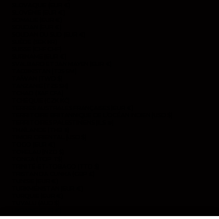
SLOVAQUIE (EUR €)
SLOVÉNIE (EUR €)
SOMALIE (EUR €)
SOUDAN (EUR €)
SOUDAN DU SUD (EUR €)
SUÈDE (SEK KR)
SUISSE (CHF CHF)
SURINAME (EUR €)
SVALBARD ET JAN MAYEN (EUR €)
TADJIKISTAN (TJS ЅМ)
TAÏWAN (TWD $)
TANZANIE (TZS SH)
TCHAD (XAF CFA)
TCHÉQUIE (CZK KČ)
TERRES AUSTRALES FRANÇAISES (EUR €)
TERRITOIRE BRITANNIQUE DE L’OCÉAN INDIEN (USD $)
TERRITOIRES PALESTINIENS (ILS ₪)
THAÏLANDE (THB ฿)
TIMOR ORIENTAL (USD $)
TOGO (EUR €)
TOKELAU (NZD $)
TONGA (TOP T$)
TRINITÉ-ET-TOBAGO (TTD $)
TRISTAN DA CUNHA (GBP £)
TUNISIE (EUR €)
TURKMÉNISTAN (EUR €)
TURQUIE (EUR €)
TUVALU (AUD $)
UKRAINE (EUR €)
URUGUAY (UYU $U)