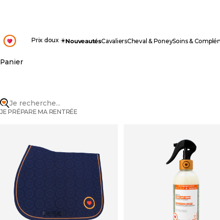
Passer au contenu
OHLALA
Prix doux ☀️
Nouveautés
Cavaliers
Cheval & Poney
Soins & Complé
Panier
Je recherche...
JE PRÉPARE MA RENTRÉE