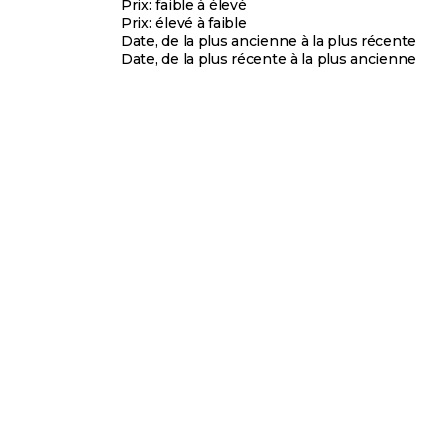
Prix: faible à élevé
Prix: élevé à faible
Date, de la plus ancienne à la plus récente
Date, de la plus récente à la plus ancienne
MADE IN FRANCE
s
Ajouter au panier
PASKACHEVAL
5.0
(1)
5.0
(1)
mines et fer
Paskacheval - Complément alimentaire liquide