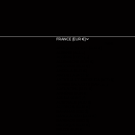
FRANCE (EUR €)
PAYS
AFRIQUE DU SUD (EUR €)
ALBANIE (ALL L)
ALGÉRIE (DZD د.ج)
ALLEMAGNE (EUR €)
ANDORRE (EUR €)
ANGOLA (EUR €)
ANGUILLA (XCD $)
ANTIGUA-ET-BARBUDA (XCD $)
ARABIE SAOUDITE (SAR ر.س)
ARGENTINE (EUR €)
ARMÉNIE (EUR €)
ARUBA (AWG Ƒ)
AUSTRALIE (AUD $)
AUTRICHE (EUR €)
BAHAMAS (BSD $)
BANGLADESH (EUR €)
BARBADE (BBD $)
BELGIQUE (EUR €)
BELIZE (EUR €)
BÉNIN (EUR €)