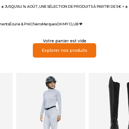
JUSQU'AU 14 AOÛT, UNE SÉLECTION DE PRODUITS À PARTIR DE 5€ ⚡️
Précédent
S
ments
Écurie & Pré
Chiens
Marques
OH MY CLUB 🧡
Votre panier est vide
Explorer nos produits