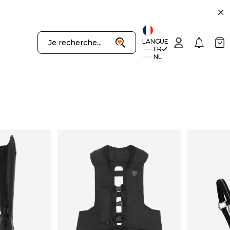
uivant
Recherche
Connexion
Notificatio
Panie
LANGUE
Je recherche...
FR
NL