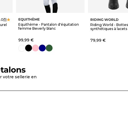
EQUITHÈME
RIDING WORLD
.0
(1)
Equithème - Pantalon d'équitation
urel
Riding World - Bottes
femme Beverly blanc
synthétiques à lacets 
Prix de vente
99,99 €
Prix de vente
79,99 €
noir
rose
marine
vert forêt
blanc
talons
 votre sellerie en