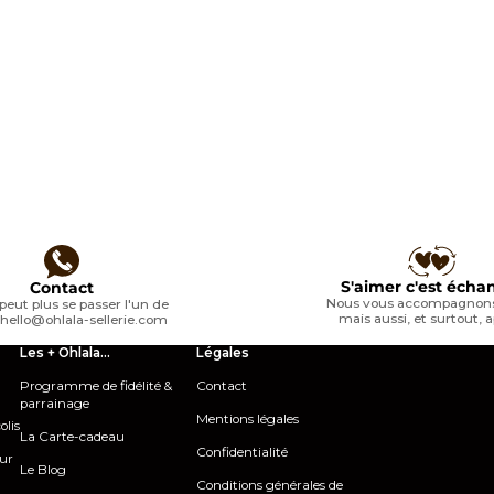
5.0
(3)
omplément alimentaire liquide
jument Help Hormo
S'aimer c'est écha
Contact
Nous vous accompagnons
peut plus se passer l'un de
mais aussi, et surtout, a
e
hello@ohlala-sellerie.com
Les + Ohlala...
Légales
Programme de fidélité &
Contact
parrainage
Mentions légales
olis
La Carte-cadeau
Confidentialité
our
Le Blog
Conditions générales de