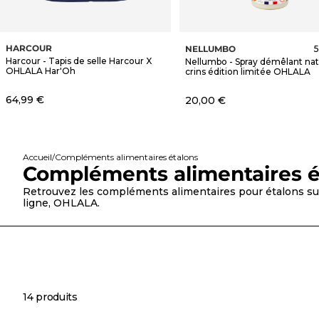
HARCOUR
NELLUMBO
5
Harcour - Tapis de selle Harcour X
Nellumbo - Spray démêlant nat
OHLALA Har'Oh
crins édition limitée OHLALA
Prix de vente
64,99 €
Prix de vente
20,00 €
Accueil
Compléments alimentaires étalons
Compléments alimentaires é
Retrouvez les compléments alimentaires pour étalons sur
ligne, OHLALA.
14 produits