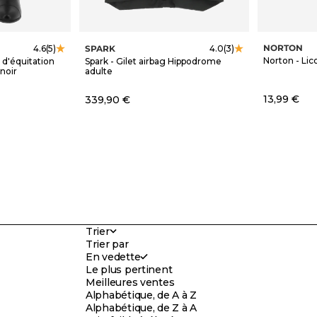
NORTON
SPARK
4.6
(5)
4.0
(3)
Norton - Lico
 d'équitation
Spark - Gilet airbag Hippodrome
noir
adulte
Prix de ve
Prix de vente
13,99 €
339,90 €
Trier
Trier par
En vedette
Le plus pertinent
Meilleures ventes
Alphabétique, de A à Z
Alphabétique, de Z à A