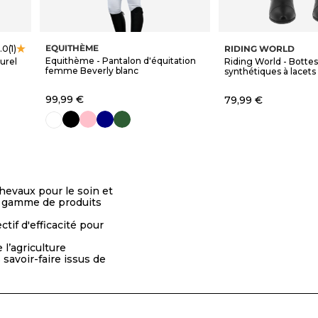
EQUITHÈME
RIDING WORLD
.0
(1)
Equithème - Pantalon d'équitation
urel
Riding World - Bottes
femme Beverly blanc
synthétiques à lacets 
Prix de vente
99,99 €
Prix de vente
79,99 €
noir
rose
marine
vert forêt
blanc
hevaux pour le soin et
ne gamme de produits
tif d'efficacité pour
 l’agriculture
 savoir-faire issus de