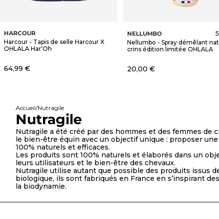
HARCOUR
NELLUMBO
5
Harcour - Tapis de selle Harcour X
Nellumbo - Spray démêlant nat
OHLALA Har'Oh
crins édition limitée OHLALA
Prix de vente
64,99 €
Prix de vente
20,00 €
Accueil
Nutragile
Nutragile
Nutragile a été créé par des hommes et des femmes de c
le bien-être équin avec un objectif unique : proposer u
100% naturels et efficaces.
Les produits sont 100% naturels et élaborés dans un objec
leurs utilisateurs et le bien-être des chevaux.
Nutragile utilise autant que possible des produits issus de
biologique, ils sont fabriqués en France en s’inspirant des
la biodynamie.