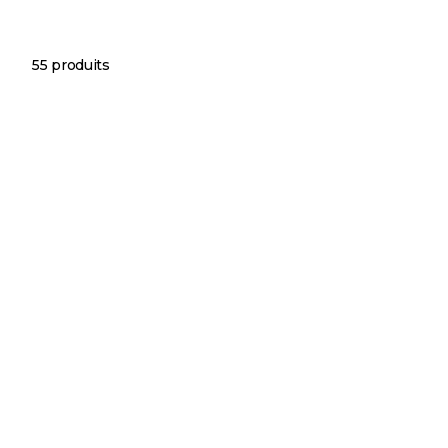
55 produits
MADE IN FRANCE
Choisir les options
Cho