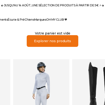
JUSQU'AU 14 AOÛT, UNE SÉLECTION DE PRODUITS À PARTIR DE 5€ ⚡️
Précédent
S
ments
Écurie & Pré
Chiens
Marques
OH MY CLUB 🧡
Votre panier est vide
Explorer nos produits