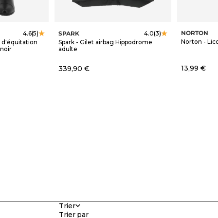
NORTON
SPARK
4.6
(5)
4.0
(3)
Norton - Lico
 d'équitation
Spark - Gilet airbag Hippodrome
noir
adulte
Prix de ve
Prix de vente
13,99 €
339,90 €
Trier
Trier par