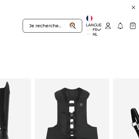
uivant
Recherche
Connexion
Notificatio
Panie
LANGUE
Je recherche...
FR
NL