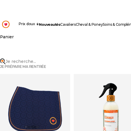
Passer au contenu
OHLALA
Prix doux ☀️
Nouveautés
Cavaliers
Cheval & Poney
Soins & Complé
Panier
Je recherche...
JE PRÉPARE MA RENTRÉE