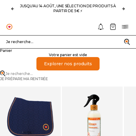
Passer au contenu
JUSQU'AU 14 AOÛT, UNE SÉLECTION DE PRODUITS À
Précédent
Suivan
PARTIR DE 5€ ⚡️
Notifications
Panier
Menu
OHLALA
Recherche
Je recherche...
Panier
Votre panier est vide
Explorer nos produits
Je recherche...
JE PRÉPARE MA RENTRÉE