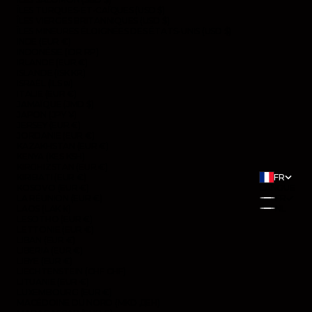
ÎLES TURQUES-ET-CAÏQUES (USD $)
ÎLES VIERGES BRITANNIQUES (USD $)
ÎLES MINEURES ÉLOIGNÉES DES ÉTATS-UNIS (USD $)
INDE (EUR €)
INDONÉSIE (IDR RP)
IRLANDE (EUR €)
ISLANDE (ISK KR)
ISRAËL (ILS ₪)
ITALIE (EUR €)
JAMAÏQUE (JMD $)
JAPON (JPY ¥)
JERSEY (EUR €)
JORDANIE (EUR €)
KAZAKHSTAN (EUR €)
KENYA (KES KSH)
KIRGHIZSTAN (EUR €)
KIRIBATI (EUR €)
FR
KOSOVO (EUR €)
LANGUE
LA RÉUNION (EUR €)
FR
LAOS (LAK ₭)
NL
LESOTHO (EUR €)
LETTONIE (EUR €)
LIBAN (EUR €)
LIBERIA (EUR €)
LIBYE (EUR €)
LIECHTENSTEIN (CHF CHF)
LITUANIE (EUR €)
LUXEMBOURG (EUR €)
MACÉDOINE DU NORD (MKD ДЕН)