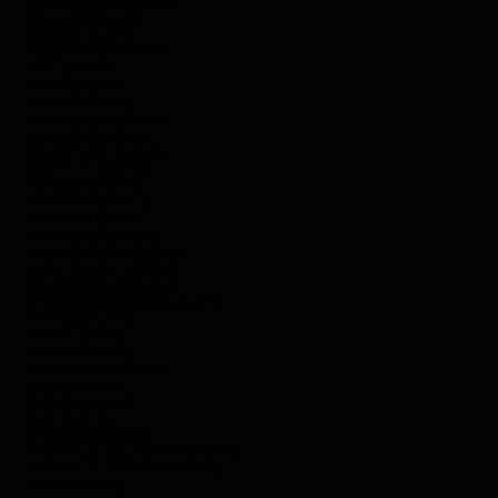
MADAGASCAR (EUR €)
MALAISIE (EUR €)
MALAWI (EUR €)
MALDIVES (MVR MVR)
MALI (EUR €)
MALTE (EUR €)
MAROC (EUR €)
MARTINIQUE (EUR €)
MAURICE (MUR ₨)
MAURITANIE (EUR €)
MAYOTTE (EUR €)
MEXIQUE (EUR €)
MOLDAVIE (MDL L)
MONACO (EUR €)
MONGOLIE (MNT ₮)
MONTÉNÉGRO (EUR €)
MONTSERRAT (XCD $)
MOZAMBIQUE (EUR €)
MYANMAR (BIRMANIE) (EUR €)
NAMIBIE (EUR €)
NAURU (AUD $)
NÉPAL (NPR RS.)
NICARAGUA (NIO C$)
NIGER (EUR €)
NIGERIA (EUR €)
NIUE (NZD $)
NORVÈGE (EUR €)
NOUVELLE-CALÉDONIE (EUR €)
NOUVELLE-ZÉLANDE (NZD $)
OMAN (EUR €)