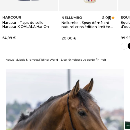
HARCOUR
EQU
NELLUMBO
5.0
(1)
Harcour - Tapis de selle
Equi
Nellumbo - Spray démêlant
Harcour X OHLALA Har'Oh
d'éq
naturel crins édition limitée
blanc
OHLALA
Prix de vente
Prix 
64,99 €
Prix de vente
99,9
20,00 €
n
blanc
Accueil
Licols & longes
Riding World - Licol éthologique corde fin noir
Aller à l'élément 1
Aller à l'élément 2