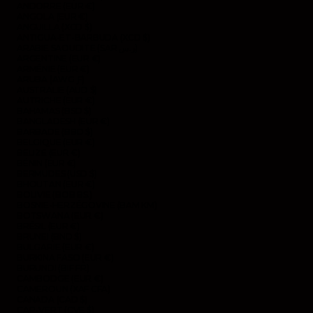
ANDORRE (EUR €)
ANGOLA (EUR €)
ANGUILLA (XCD $)
ANTIGUA-ET-BARBUDA (XCD $)
ARABIE SAOUDITE (SAR ر.س)
ARGENTINE (EUR €)
ARMÉNIE (EUR €)
ARUBA (AWG Ƒ)
AUSTRALIE (AUD $)
AUTRICHE (EUR €)
BAHAMAS (BSD $)
BANGLADESH (EUR €)
BARBADE (BBD $)
BELGIQUE (EUR €)
BELIZE (EUR €)
BÉNIN (EUR €)
BERMUDES (USD $)
BHOUTAN (EUR €)
BOLIVIE (BOB BS.)
BOSNIE-HERZÉGOVINE (BAM КМ)
BOTSWANA (EUR €)
BRÉSIL (EUR €)
BRUNEI (BND $)
BULGARIE (EUR €)
BURKINA FASO (EUR €)
BURUNDI (BIF FR)
CAMBODGE (EUR €)
CAMEROUN (XAF CFA)
CANADA (CAD $)
CAP-VERT (CVE $)