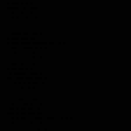
GHANA (EUR €)
GIBRALTAR (GBP £)
GRÈCE (EUR €)
GRENADE (XCD $)
GROENLAND (DKK KR.)
GUADELOUPE (EUR €)
GUATEMALA (GTQ Q)
GUERNESEY (GBP £)
GUINÉE (GNF FR)
GUINÉE ÉQUATORIALE (XAF CFA)
GUINÉE-BISSAU (EUR €)
GUYANA (GYD $)
GUYANE FRANÇAISE (EUR €)
HAÏTI (EUR €)
HONDURAS (HNL L)
HONGRIE (HUF FT)
ÎLE BOUVET (EUR €)
ÎLE CHRISTMAS (AUD $)
ÎLE NORFOLK (AUD $)
ÎLE DE MAN (GBP £)
ÎLE DE L’ASCENSION (SHP £)
ÎLES ÅLAND (EUR €)
ÎLES CAÏMANS (KYD $)
ÎLES COCOS (AUD $)
ÎLES COOK (NZD $)
ÎLES FÉROÉ (DKK KR.)
ÎLES HEARD-ET-MACDONALD (AUD $)
ÎLES MALOUINES (FKP £)
ÎLES PITCAIRN (NZD $)
ÎLES SALOMON (SBD $)