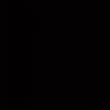
CHILI (EUR €)
CHINE (EUR €)
CHYPRE (EUR €)
COLOMBIE (EUR €)
COMORES (KMF FR)
CONGO-BRAZZAVILLE (XAF CFA)
CONGO-KINSHASA (CDF FR)
CORÉE DU SUD (KRW ₩)
COSTA RICA (CRC ₡)
CÔTE D’IVOIRE (EUR €)
CROATIE (EUR €)
CURAÇAO (ANG Ƒ)
DANEMARK (DKK KR.)
DJIBOUTI (DJF FDJ)
DOMINIQUE (XCD $)
ÉGYPTE (EGP ج.م)
ÉQUATEUR (USD $)
ÉRYTHRÉE (EUR €)
ESPAGNE (EUR €)
ESTONIE (EUR €)
ESWATINI (EUR €)
ÉTAT DE LA CITÉ DU VATICAN (EUR €)
ÉTHIOPIE (ETB BR)
FIDJI (FJD $)
FINLANDE (EUR €)
FRANCE (EUR €)
GABON (EUR €)
GAMBIE (GMD D)
GÉORGIE (EUR €)
GÉORGIE DU SUD-ET-LES ÎLES SANDWICH DU SUD (GBP £)