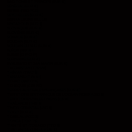
SAO TOMÉ-ET-PRINCIPE (EUR €)
SÉNÉGAL (EUR €)
SERBIE (RSD РСД)
SEYCHELLES (EUR €)
SIERRA LEONE (SLL LE)
SINGAPOUR (SGD $)
SLOVAQUIE (EUR €)
SLOVÉNIE (EUR €)
SOMALIE (EUR €)
SOUDAN (EUR €)
SOUDAN DU SUD (EUR €)
SUÈDE (SEK KR)
SUISSE (CHF CHF)
SURINAME (EUR €)
SVALBARD ET JAN MAYEN (EUR €)
TADJIKISTAN (TJS ЅМ)
TAÏWAN (TWD $)
TANZANIE (TZS SH)
TCHAD (XAF CFA)
TCHÉQUIE (CZK KČ)
TERRES AUSTRALES FRANÇAISES (EUR €)
TERRITOIRE BRITANNIQUE DE L’OCÉAN INDIEN (USD $)
TERRITOIRES PALESTINIENS (ILS ₪)
THAÏLANDE (THB ฿)
TIMOR ORIENTAL (USD $)
TOGO (EUR €)
TOKELAU (NZD $)
TONGA (TOP T$)
TRINITÉ-ET-TOBAGO (TTD $)
TRISTAN DA CUNHA (GBP £)