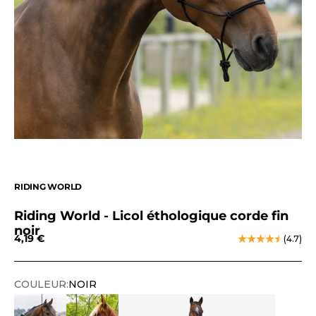
RIDING WORLD
Riding World - Licol éthologique corde fin
noir
Prix de vente
4,19 €
(4.7)
COULEUR:
NOIR