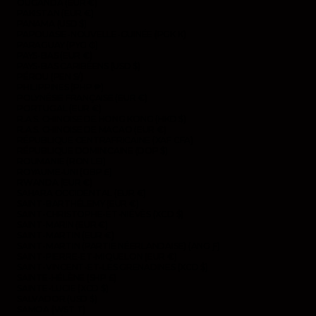
OUGANDA (EUR €)
PAKISTAN (EUR €)
PANAMA (USD $)
PAPOUASIE-NOUVELLE-GUINÉE (PGK K)
PARAGUAY (PYG ₲)
PAYS-BAS (EUR €)
PAYS-BAS CARIBÉENS (USD $)
PÉROU (PEN S/)
PHILIPPINES (PHP ₱)
POLYNÉSIE FRANÇAISE (EUR €)
PORTUGAL (EUR €)
R.A.S. CHINOISE DE HONG KONG (HKD $)
R.A.S. CHINOISE DE MACAO (EUR €)
RÉPUBLIQUE CENTRAFRICAINE (XAF CFA)
RÉPUBLIQUE DOMINICAINE (DOP $)
ROUMANIE (RON LEI)
ROYAUME-UNI (GBP £)
RWANDA (EUR €)
SAHARA OCCIDENTAL (EUR €)
SAINT-BARTHÉLEMY (EUR €)
SAINT-CHRISTOPHE-ET-NIÉVÈS (XCD $)
SAINT-MARIN (EUR €)
SAINT-MARTIN (EUR €)
SAINT-MARTIN (PARTIE NÉERLANDAISE) (ANG Ƒ)
SAINT-PIERRE-ET-MIQUELON (EUR €)
SAINT-VINCENT-ET-LES GRENADINES (XCD $)
SAINTE-HÉLÈNE (SHP £)
SAINTE-LUCIE (XCD $)
SALVADOR (USD $)
SAMOA (WST T)