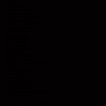
MEXIQUE (EUR €)
MOLDAVIE (MDL L)
MONACO (EUR €)
MONGOLIE (MNT ₮)
MONTÉNÉGRO (EUR €)
MONTSERRAT (XCD $)
MOZAMBIQUE (EUR €)
MYANMAR (BIRMANIE) (EUR €)
NAMIBIE (EUR €)
NAURU (AUD $)
NÉPAL (NPR RS.)
NICARAGUA (NIO C$)
NIGER (EUR €)
NIGERIA (EUR €)
NIUE (NZD $)
NORVÈGE (EUR €)
NOUVELLE-CALÉDONIE (EUR €)
NOUVELLE-ZÉLANDE (NZD $)
OMAN (EUR €)
OUGANDA (EUR €)
PAKISTAN (EUR €)
PANAMA (USD $)
PAPOUASIE-NOUVELLE-GUINÉE (PGK K)
PARAGUAY (PYG ₲)
PAYS-BAS (EUR €)
PAYS-BAS CARIBÉENS (USD $)
PÉROU (PEN S/)
PHILIPPINES (PHP ₱)
POLYNÉSIE FRANÇAISE (EUR €)
PORTUGAL (EUR €)