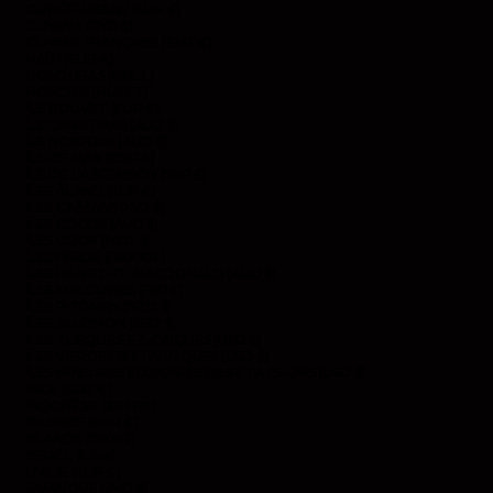
GUINÉE-BISSAU (EUR €)
GUYANA (GYD $)
GUYANE FRANÇAISE (EUR €)
HAÏTI (EUR €)
HONDURAS (HNL L)
HONGRIE (HUF FT)
ÎLE BOUVET (EUR €)
ÎLE CHRISTMAS (AUD $)
ÎLE NORFOLK (AUD $)
ÎLE DE MAN (GBP £)
ÎLE DE L’ASCENSION (SHP £)
ÎLES ÅLAND (EUR €)
ÎLES CAÏMANS (KYD $)
ÎLES COCOS (AUD $)
ÎLES COOK (NZD $)
ÎLES FÉROÉ (DKK KR.)
ÎLES HEARD-ET-MACDONALD (AUD $)
ÎLES MALOUINES (FKP £)
ÎLES PITCAIRN (NZD $)
ÎLES SALOMON (SBD $)
ÎLES TURQUES-ET-CAÏQUES (USD $)
ÎLES VIERGES BRITANNIQUES (USD $)
ÎLES MINEURES ÉLOIGNÉES DES ÉTATS-UNIS (USD $)
INDE (EUR €)
INDONÉSIE (IDR RP)
IRLANDE (EUR €)
ISLANDE (ISK KR)
ISRAËL (ILS ₪)
ITALIE (EUR €)
JAMAÏQUE (JMD $)