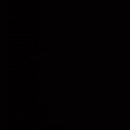
CROATIE (EUR €)
CURAÇAO (ANG Ƒ)
DANEMARK (DKK KR.)
DJIBOUTI (DJF FDJ)
DOMINIQUE (XCD $)
ÉGYPTE (EGP ج.م)
ÉQUATEUR (USD $)
ÉRYTHRÉE (EUR €)
ESPAGNE (EUR €)
ESTONIE (EUR €)
ESWATINI (EUR €)
ÉTAT DE LA CITÉ DU VATICAN (EUR €)
ÉTHIOPIE (ETB BR)
FIDJI (FJD $)
FINLANDE (EUR €)
FRANCE (EUR €)
GABON (EUR €)
GAMBIE (GMD D)
GÉORGIE (EUR €)
GÉORGIE DU SUD-ET-LES ÎLES SANDWICH DU SUD (GBP £)
GHANA (EUR €)
GIBRALTAR (GBP £)
GRÈCE (EUR €)
GRENADE (XCD $)
GROENLAND (DKK KR.)
GUADELOUPE (EUR €)
GUATEMALA (GTQ Q)
GUERNESEY (GBP £)
GUINÉE (GNF FR)
GUINÉE ÉQUATORIALE (XAF CFA)