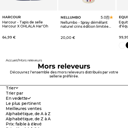
HARCOUR
EQU
NELLUMBO
5.0
(1)
Harcour - Tapis de selle
Equi
Nellumbo - Spray démêlant
Harcour X OHLALA Har'Oh
d'éq
naturel crins édition limitée
blanc
OHLALA
Prix de vente
Prix 
64,99 €
Prix de vente
99,9
20,00 €
n
blanc
Accueil
Mors releveurs
Mors releveurs
Découvrez l'ensemble des mors releveurs distribués par votre
sellerie préférée.
Trier
Trier par
En vedette
Le plus pertinent
Meilleures ventes
Alphabétique, de A à Z
Alphabétique, de Z à A
Prix: faible à élevé