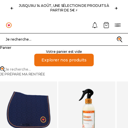
Passer au contenu
JUSQU'AU 14 AOÛT, UNE SÉLECTION DE PRODUITS À
Précédent
Suivan
PARTIR DE 5€ ⚡️
Notifications
Panier
Menu
OHLALA
Recherche
Je recherche...
Panier
Votre panier est vide
Explorer nos produits
Je recherche...
JE PRÉPARE MA RENTRÉE