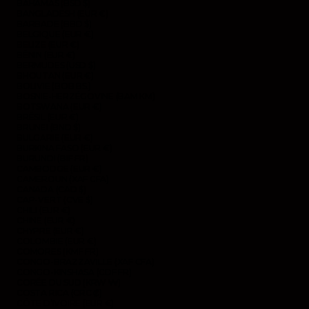
BAHAMAS (BSD $)
BANGLADESH (EUR €)
BARBADE (BBD $)
BELGIQUE (EUR €)
BELIZE (EUR €)
BÉNIN (EUR €)
BERMUDES (USD $)
BHOUTAN (EUR €)
BOLIVIE (BOB BS.)
BOSNIE-HERZÉGOVINE (BAM КМ)
BOTSWANA (EUR €)
BRÉSIL (EUR €)
BRUNEI (BND $)
BULGARIE (EUR €)
BURKINA FASO (EUR €)
BURUNDI (BIF FR)
CAMBODGE (EUR €)
CAMEROUN (XAF CFA)
CANADA (CAD $)
CAP-VERT (CVE $)
CHILI (EUR €)
CHINE (EUR €)
CHYPRE (EUR €)
COLOMBIE (EUR €)
COMORES (KMF FR)
CONGO-BRAZZAVILLE (XAF CFA)
CONGO-KINSHASA (CDF FR)
CORÉE DU SUD (KRW ₩)
COSTA RICA (CRC ₡)
CÔTE D’IVOIRE (EUR €)