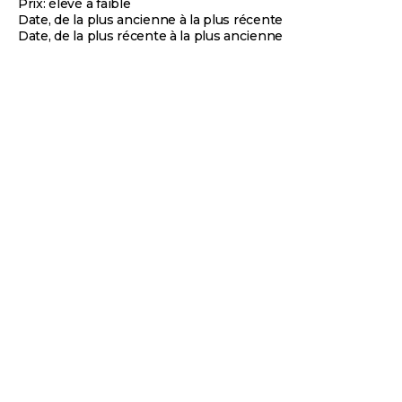
Prix: élevé à faible
Date, de la plus ancienne à la plus récente
Date, de la plus récente à la plus ancienne
JUMP'IN
JUMP'IN
Jump'In - Mors releveur grands
Jump'In - Mors de filet de bride
anneaux
releveur
Prix de vente
Prix de vente
76,00 €
80,00 €
Choisir les options
Chois