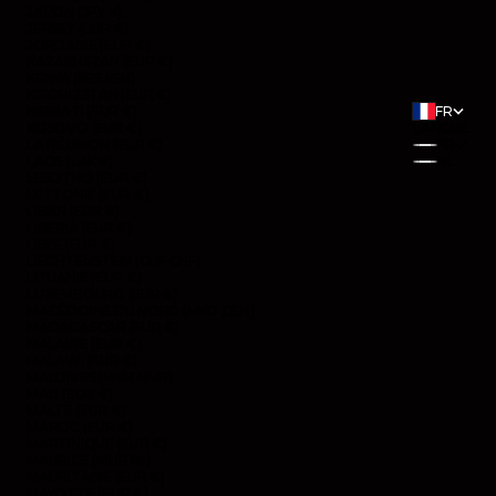
JAPON (JPY ¥)
JERSEY (EUR €)
JORDANIE (EUR €)
KAZAKHSTAN (EUR €)
KENYA (KES KSH)
KIRGHIZSTAN (EUR €)
KIRIBATI (EUR €)
FR
KOSOVO (EUR €)
LANGUE
LA RÉUNION (EUR €)
FR
LAOS (LAK ₭)
NL
LESOTHO (EUR €)
LETTONIE (EUR €)
LIBAN (EUR €)
LIBERIA (EUR €)
LIBYE (EUR €)
LIECHTENSTEIN (CHF CHF)
LITUANIE (EUR €)
LUXEMBOURG (EUR €)
MACÉDOINE DU NORD (MKD ДЕН)
MADAGASCAR (EUR €)
MALAISIE (EUR €)
MALAWI (EUR €)
MALDIVES (MVR MVR)
MALI (EUR €)
MALTE (EUR €)
MAROC (EUR €)
MARTINIQUE (EUR €)
MAURICE (MUR ₨)
MAURITANIE (EUR €)
MAYOTTE (EUR €)