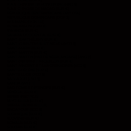
R.A.S. CHINOISE DE HONG KONG (HKD $)
R.A.S. CHINOISE DE MACAO (EUR €)
RÉPUBLIQUE CENTRAFRICAINE (XAF CFA)
RÉPUBLIQUE DOMINICAINE (DOP $)
ROUMANIE (RON LEI)
ROYAUME-UNI (GBP £)
RWANDA (EUR €)
SAHARA OCCIDENTAL (EUR €)
SAINT-BARTHÉLEMY (EUR €)
SAINT-CHRISTOPHE-ET-NIÉVÈS (XCD $)
SAINT-MARIN (EUR €)
SAINT-MARTIN (EUR €)
SAINT-MARTIN (PARTIE NÉERLANDAISE) (ANG Ƒ)
SAINT-PIERRE-ET-MIQUELON (EUR €)
SAINT-VINCENT-ET-LES GRENADINES (XCD $)
SAINTE-HÉLÈNE (SHP £)
SAINTE-LUCIE (XCD $)
SALVADOR (USD $)
SAMOA (WST T)
SAO TOMÉ-ET-PRINCIPE (EUR €)
SÉNÉGAL (EUR €)
SERBIE (RSD РСД)
SEYCHELLES (EUR €)
SIERRA LEONE (SLL LE)
SINGAPOUR (SGD $)
SLOVAQUIE (EUR €)
SLOVÉNIE (EUR €)
SOMALIE (EUR €)
SOUDAN (EUR €)