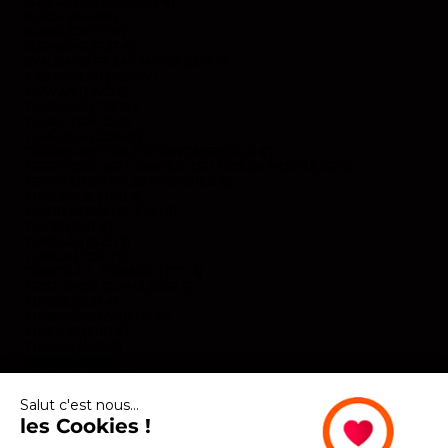
SOUDAN DU SUD (EUR €)
SUÈDE (SEK KR)
SUISSE (CHF CHF)
SURINAME (EUR €)
SVALBARD ET JAN MAYEN (EUR €)
TADJIKISTAN (TJS ЅМ)
TAÏWAN (TWD $)
TANZANIE (TZS SH)
TCHAD (XAF CFA)
TCHÉQUIE (CZK KČ)
TERRES AUSTRALES FRANÇAISES (EUR €)
TERRITOIRE BRITANNIQUE DE L’OCÉAN INDIEN (USD $)
TERRITOIRES PALESTINIENS (ILS ₪)
THAÏLANDE (THB ฿)
TIMOR ORIENTAL (USD $)
TOGO (EUR €)
TOKELAU (NZD $)
TONGA (TOP T$)
TRINITÉ-ET-TOBAGO (TTD $)
TRISTAN DA CUNHA (GBP £)
TUNISIE (EUR €)
TURKMÉNISTAN (EUR €)
TURQUIE (EUR €)
TUVALU (AUD $)
UKRAINE (EUR €)
URUGUAY (UYU $U)
VANUATU (VUV VT)
Salut c'est nous...
VENEZUELA (USD $)
les Cookies !
VIÊT NAM (VND ₫)
WALLIS-ET-FUTUNA (EUR €)