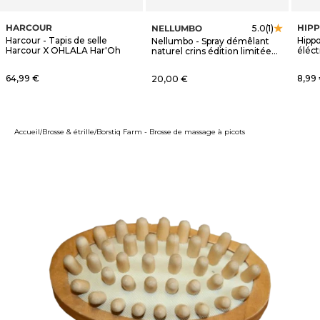
HARCOUR
HIP
NELLUMBO
5.0
(1)
Harcour - Tapis de selle
Hippo
Nellumbo - Spray démêlant
Harcour X OHLALA Har'Oh
éléct
naturel crins édition limitée
OHLALA
Prix de vente
Prix 
64,99 €
Prix de vente
8,99
20,00 €
Accueil
Brosse & étrille
Borstiq Farm - Brosse de massage à picots