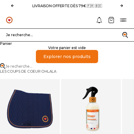
Passer au contenu
Précédent
Suivan
LIVRAISON OFFERTE DÈS 79€ 🇫🇷 🇧🇪
Notifications
Panier
Menu
OHLALA
Recherche
Je recherche...
Panier
Votre panier est vide
Explorer nos produits
Je recherche...
LES COUPS DE COEUR OHLALA