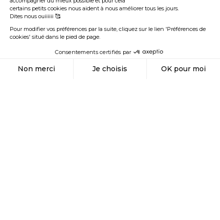
accompagner du mieux possible et pour cela
certains petits cookies nous aident à nous améliorer tous les jours.
Dites nous ouiiiiii 🥰
Pour modifier vos préférences par la suite, cliquez sur le lien 'Préférences de
Borstiq Farm
cookies' situé dans le pied de page.
Retrouvez l'ensemble des produits de la marque juste ici.
Consentements certifiés par
Découvrir la marque
Non merci
Je choisis
OK pour moi
Axeptio consent
Plateforme de Gestion du Consentement : Personnalisez vos Options
Notre plateforme vous permet d'adapter et de gérer vos paramètres de confidential