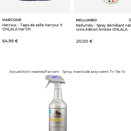
HARCOUR
NELLUMBO
5
Harcour - Tapis de selle Harcour X
Nellumbo - Spray démêlant nat
OHLALA Har'Oh
crins édition limitée OHLALA
Prix de vente
64,99 €
Prix de vente
20,00 €
Accueil
Anti-insectes
Farnam - Spray insecticide polyvalent Tri-Tec 14