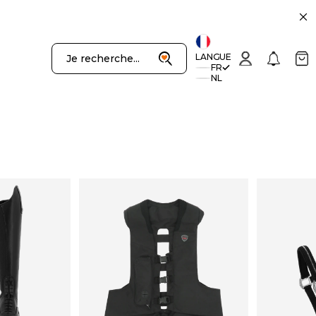
uivant
Recherche
Connexion
Notificatio
Panie
LANGUE
Je recherche...
FR
NL