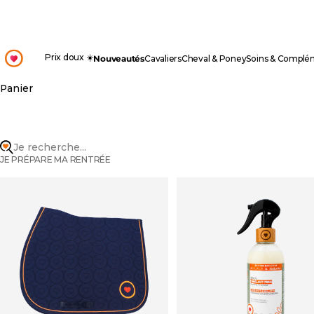
Passer au contenu
OHLALA
Prix doux ☀️
Nouveautés
Cavaliers
Cheval & Poney
Soins & Complé
Panier
Je recherche...
JE PRÉPARE MA RENTRÉE