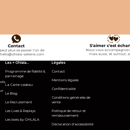
FARNAM
FARNAM
5.0
(1)
ntaire
Farnam - Solution n
Farnam - Complément alimentaire
 Cell
du cheval Excalibur
seringue énergétique riche en fer
Red Cell Booster
Prix de vente
Prix de vente
31,67 €
A partir de 14,27 €
S'aimer c'est écha
Contact
Nous vous accompagnons
peut plus se passer l'un de
mais aussi, et surtout, a
e
hello@ohlala-sellerie.com
Les + Ohlala...
Légales
Programme de fidélité &
Contact
parrainage
Mentions légales
olis
La Carte-cadeau
Confidentialité
our
Le Blog
Conditions générales de
Le Recrutement
vente
Les Lives & Replays
Politique de retour et
remboursement
Les looks by OHLALA
Déclaration d'accessibilité