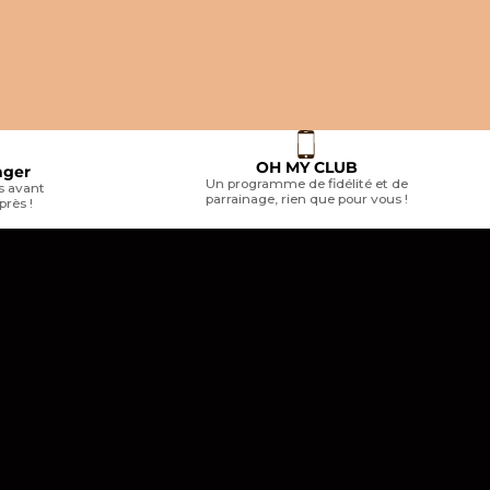
FARNAM
FARNAM
ettoyant fourreau
Farnam - Spray lustrant et démêlant
Farnam - G
Laser Sheen
chevaux Sli
Prix de vente
48,87 €
Prix de v
13,20 €
OH MY CLUB
nger
Un programme de fidélité et de
 avant
parrainage, rien que pour vous !
près !