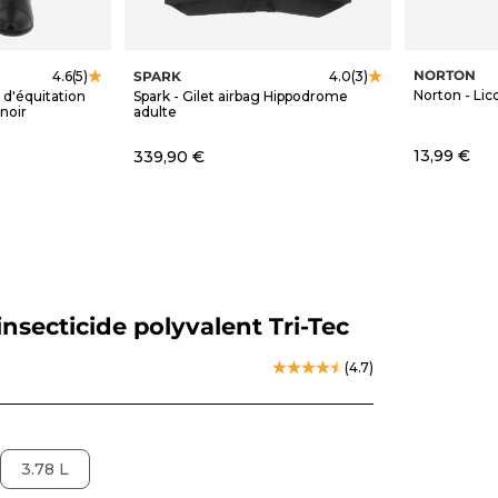
NORTON
SPARK
4.6
(5)
4.0
(3)
Norton - Lico
 d'équitation
Spark - Gilet airbag Hippodrome
noir
adulte
Prix de ve
Prix de vente
13,99 €
339,90 €
nsecticide polyvalent Tri-Tec
(4.7)
3.78 L