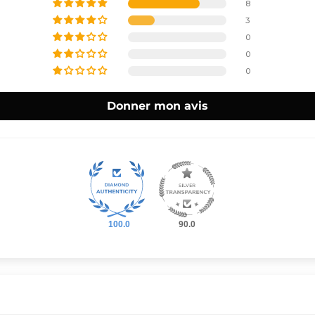
8
3
0
0
0
Donner mon avis
100.0
90.0