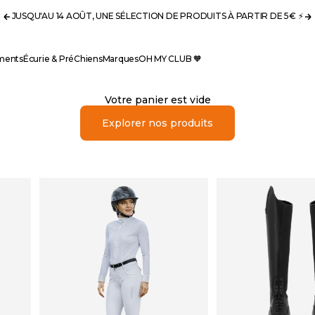
JUSQU'AU 14 AOÛT, UNE SÉLECTION DE PRODUITS À PARTIR DE 5€ ⚡️
Précédent
S
ments
Écurie & Pré
Chiens
Marques
OH MY CLUB 🧡
Votre panier est vide
Explorer nos produits