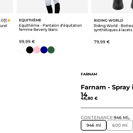
EQUITHÈME
RIDING WORLD
.0
(1)
Equithème - Pantalon d'équitation
urel
Riding World - Bottes
femme Beverly blanc
synthétiques à lacets 
Prix de vente
99,99 €
Prix de vente
79,99 €
noir
rose
marine
vert forêt
blanc
FARNAM
Farnam - Spray i
14
Prix de vente
46,80 €
CONTENANCE:
946 ML
946 ml
600 ml