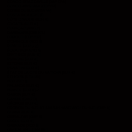
CONGO-BRAZZAVILLE (XAF CFA)
CONGO-KINSHASA (CDF FR)
CORÉE DU SUD (KRW ₩)
COSTA RICA (CRC ₡)
CÔTE D’IVOIRE (EUR €)
CROATIE (EUR €)
CURAÇAO (ANG Ƒ)
DANEMARK (DKK KR.)
DJIBOUTI (DJF FDJ)
DOMINIQUE (XCD $)
ÉGYPTE (EGP ج.م)
ÉQUATEUR (USD $)
ÉRYTHRÉE (EUR €)
ESPAGNE (EUR €)
ESTONIE (EUR €)
ESWATINI (EUR €)
ÉTAT DE LA CITÉ DU VATICAN (EUR €)
ÉTHIOPIE (ETB BR)
FIDJI (FJD $)
FINLANDE (EUR €)
FRANCE (EUR €)
GABON (EUR €)
GAMBIE (GMD D)
GÉORGIE (EUR €)
GÉORGIE DU SUD-ET-LES ÎLES SANDWICH DU SUD (GBP £)
GHANA (EUR €)
GIBRALTAR (GBP £)
GRÈCE (EUR €)
GRENADE (XCD $)
GROENLAND (DKK KR.)