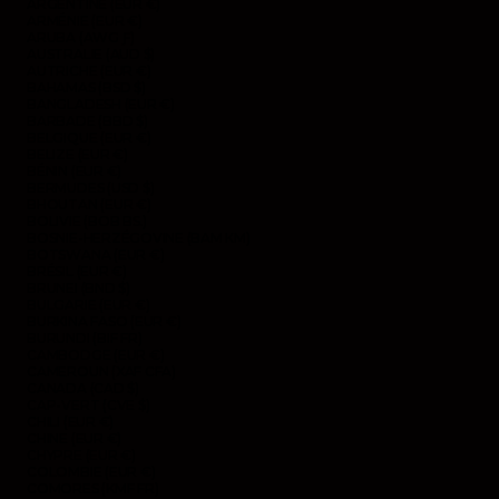
ARGENTINE (EUR €)
ARMÉNIE (EUR €)
ARUBA (AWG Ƒ)
AUSTRALIE (AUD $)
AUTRICHE (EUR €)
BAHAMAS (BSD $)
BANGLADESH (EUR €)
BARBADE (BBD $)
BELGIQUE (EUR €)
BELIZE (EUR €)
BÉNIN (EUR €)
BERMUDES (USD $)
BHOUTAN (EUR €)
BOLIVIE (BOB BS.)
BOSNIE-HERZÉGOVINE (BAM КМ)
BOTSWANA (EUR €)
BRÉSIL (EUR €)
BRUNEI (BND $)
BULGARIE (EUR €)
BURKINA FASO (EUR €)
BURUNDI (BIF FR)
CAMBODGE (EUR €)
CAMEROUN (XAF CFA)
CANADA (CAD $)
CAP-VERT (CVE $)
CHILI (EUR €)
CHINE (EUR €)
CHYPRE (EUR €)
COLOMBIE (EUR €)
COMORES (KMF FR)