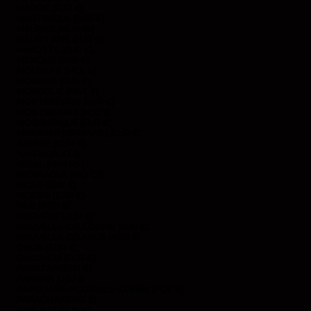
MAROC (EUR €)
MARTINIQUE (EUR €)
MAURICE (MUR ₨)
MAURITANIE (EUR €)
MAYOTTE (EUR €)
MEXIQUE (EUR €)
MOLDAVIE (MDL L)
MONACO (EUR €)
MONGOLIE (MNT ₮)
MONTÉNÉGRO (EUR €)
MONTSERRAT (XCD $)
MOZAMBIQUE (EUR €)
MYANMAR (BIRMANIE) (EUR €)
NAMIBIE (EUR €)
NAURU (AUD $)
NÉPAL (NPR RS.)
NICARAGUA (NIO C$)
NIGER (EUR €)
NIGERIA (EUR €)
NIUE (NZD $)
NORVÈGE (EUR €)
NOUVELLE-CALÉDONIE (EUR €)
NOUVELLE-ZÉLANDE (NZD $)
OMAN (EUR €)
OUGANDA (EUR €)
PAKISTAN (EUR €)
PANAMA (USD $)
PAPOUASIE-NOUVELLE-GUINÉE (PGK K)
PARAGUAY (PYG ₲)
PAYS-BAS (EUR €)