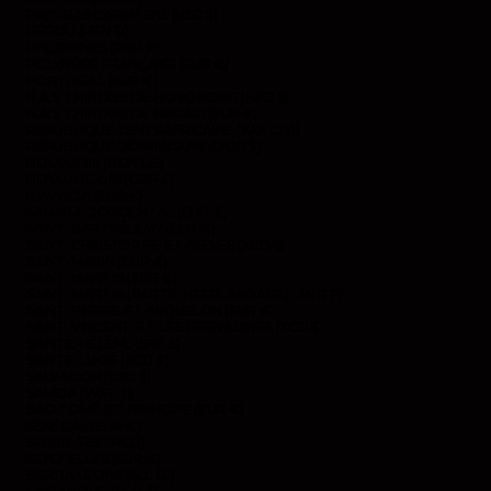
PAYS-BAS CARIBÉENS (USD $)
PÉROU (PEN S/)
PHILIPPINES (PHP ₱)
POLYNÉSIE FRANÇAISE (EUR €)
PORTUGAL (EUR €)
R.A.S. CHINOISE DE HONG KONG (HKD $)
R.A.S. CHINOISE DE MACAO (EUR €)
RÉPUBLIQUE CENTRAFRICAINE (XAF CFA)
RÉPUBLIQUE DOMINICAINE (DOP $)
ROUMANIE (RON LEI)
ROYAUME-UNI (GBP £)
RWANDA (EUR €)
SAHARA OCCIDENTAL (EUR €)
SAINT-BARTHÉLEMY (EUR €)
SAINT-CHRISTOPHE-ET-NIÉVÈS (XCD $)
SAINT-MARIN (EUR €)
SAINT-MARTIN (EUR €)
SAINT-MARTIN (PARTIE NÉERLANDAISE) (ANG Ƒ)
SAINT-PIERRE-ET-MIQUELON (EUR €)
SAINT-VINCENT-ET-LES GRENADINES (XCD $)
SAINTE-HÉLÈNE (SHP £)
SAINTE-LUCIE (XCD $)
SALVADOR (USD $)
SAMOA (WST T)
SAO TOMÉ-ET-PRINCIPE (EUR €)
SÉNÉGAL (EUR €)
SERBIE (RSD РСД)
SEYCHELLES (EUR €)
SIERRA LEONE (SLL LE)