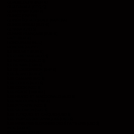
GUADELOUPE (EUR €)
GUATEMALA (GTQ Q)
GUERNESEY (GBP £)
GUINÉE (GNF FR)
GUINÉE ÉQUATORIALE (XAF CFA)
GUINÉE-BISSAU (EUR €)
GUYANA (GYD $)
GUYANE FRANÇAISE (EUR €)
HAÏTI (EUR €)
HONDURAS (HNL L)
HONGRIE (HUF FT)
ÎLE BOUVET (EUR €)
ÎLE CHRISTMAS (AUD $)
ÎLE NORFOLK (AUD $)
ÎLE DE MAN (GBP £)
ÎLE DE L’ASCENSION (SHP £)
ÎLES ÅLAND (EUR €)
ÎLES CAÏMANS (KYD $)
ÎLES COCOS (AUD $)
ÎLES COOK (NZD $)
ÎLES FÉROÉ (DKK KR.)
ÎLES HEARD-ET-MACDONALD (AUD $)
ÎLES MALOUINES (FKP £)
ÎLES PITCAIRN (NZD $)
ÎLES SALOMON (SBD $)
ÎLES TURQUES-ET-CAÏQUES (USD $)
ÎLES VIERGES BRITANNIQUES (USD $)
ÎLES MINEURES ÉLOIGNÉES DES ÉTATS-UNIS (USD $)
INDE (EUR €)
INDONÉSIE (IDR RP)