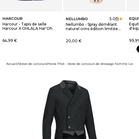
HARCOUR
EQU
NELLUMBO
5.0
(1)
Harcour - Tapis de selle
Equi
Nellumbo - Spray démêlant
Harcour X OHLALA Har'Oh
d'éq
naturel crins édition limitée
blanc
OHLALA
Prix de vente
Prix 
64,99 €
Prix de vente
99,9
20,00 €
n
blanc
Accueil
Vestes de concours
Horse Pilot - Veste de concours de dressage homme Long fr
Aller à l'élément 1
Aller à l'élément 2
Aller à l'élément 3
Aller à l'élément 4
Aller à l'élément 5