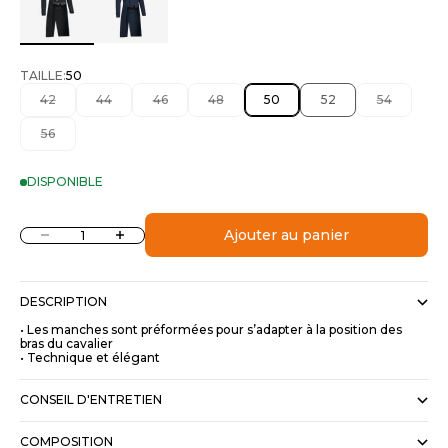
TAILLE:
50
42
44
46
48
50
52
54
56
DISPONIBLE
Diminuer la quantité
Augmenter la quantité
Ajouter au panier
DESCRIPTION
• Les manches sont préformées pour s’adapter à la position des
bras du cavalier
• Technique et élégant
CONSEIL D'ENTRETIEN
COMPOSITION