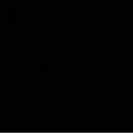
SINGAPOUR (SGD $)
SLOVAQUIE (EUR €)
SLOVÉNIE (EUR €)
SOMALIE (EUR €)
SOUDAN (EUR €)
SOUDAN DU SUD (EUR €)
SUÈDE (SEK KR)
SUISSE (CHF CHF)
SURINAME (EUR €)
SVALBARD ET JAN MAYEN (EUR €)
TADJIKISTAN (TJS ЅМ)
TAÏWAN (TWD $)
TANZANIE (TZS SH)
TCHAD (XAF CFA)
TCHÉQUIE (CZK KČ)
TERRES AUSTRALES FRANÇAISES (EUR €)
TERRITOIRE BRITANNIQUE DE L’OCÉAN INDIEN (USD $)
TERRITOIRES PALESTINIENS (ILS ₪)
THAÏLANDE (THB ฿)
TIMOR ORIENTAL (USD $)
TOGO (EUR €)
TOKELAU (NZD $)
TONGA (TOP T$)
TRINITÉ-ET-TOBAGO (TTD $)
TRISTAN DA CUNHA (GBP £)
TUNISIE (EUR €)
TURKMÉNISTAN (EUR €)
TURQUIE (EUR €)
TUVALU (AUD $)
UKRAINE (EUR €)