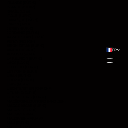
IRLANDE (EUR €)
ISLANDE (ISK KR)
ISRAËL (ILS ₪)
ITALIE (EUR €)
JAMAÏQUE (JMD $)
JAPON (JPY ¥)
JERSEY (EUR €)
JORDANIE (EUR €)
KAZAKHSTAN (EUR €)
KENYA (KES KSH)
KIRGHIZSTAN (EUR €)
KIRIBATI (EUR €)
FR
KOSOVO (EUR €)
LANGUE
LA RÉUNION (EUR €)
FR
LAOS (LAK ₭)
NL
LESOTHO (EUR €)
LETTONIE (EUR €)
LIBAN (EUR €)
LIBERIA (EUR €)
LIBYE (EUR €)
LIECHTENSTEIN (CHF CHF)
LITUANIE (EUR €)
LUXEMBOURG (EUR €)
MACÉDOINE DU NORD (MKD ДЕН)
MADAGASCAR (EUR €)
MALAISIE (EUR €)
MALAWI (EUR €)
MALDIVES (MVR MVR)
MALI (EUR €)
MALTE (EUR €)