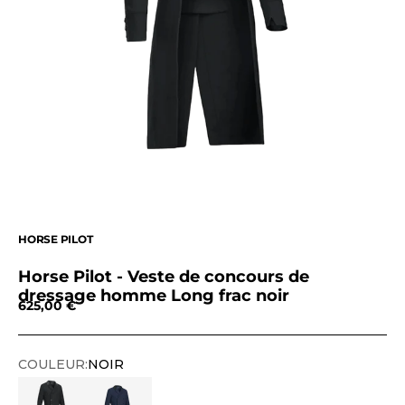
HORSE PILOT
Horse Pilot - Veste de concours de
dressage homme Long frac noir
Prix de vente
625,00 €
COULEUR:
NOIR