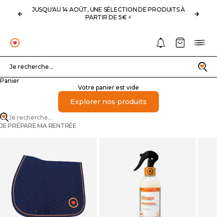
Passer au contenu
JUSQU'AU 14 AOÛT, UNE SÉLECTION DE PRODUITS À
Précédent
Suivan
PARTIR DE 5€ ⚡️
Notifications
Panier
Menu
OHLALA
Recherche
Je recherche...
Panier
Votre panier est vide
Explorer nos produits
Je recherche...
JE PRÉPARE MA RENTRÉE