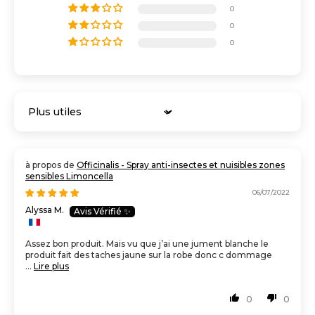
0
0
0
Sort by
Officinalis - Spray anti-insectes et nuisibles zones
sensibles Limoncella
06/07/2022
Alyssa M.
Assez bon produit. Mais vu que j’ai une jument blanche le
produit fait des taches jaune sur la robe donc c dommage
...
Lire plus
0
0