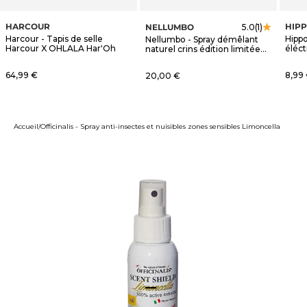
HARCOUR
HIP
NELLUMBO
5.0
(1)
Harcour - Tapis de selle
Hippo
Nellumbo - Spray démêlant
Harcour X OHLALA Har'Oh
éléct
naturel crins édition limitée
OHLALA
Prix de vente
Prix 
64,99 €
Prix de vente
8,99
20,00 €
Accueil
Officinalis - Spray anti-insectes et nuisibles zones sensibles Limoncella
Aller à l'élément 1
Aller à l'élément 2