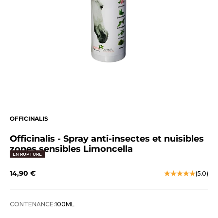
OFFICINALIS
Officinalis - Spray anti-insectes et nuisibles
zones sensibles Limoncella
EN RUPTURE
Prix de vente
14,90 €
(5.0)
CONTENANCE:
100ML