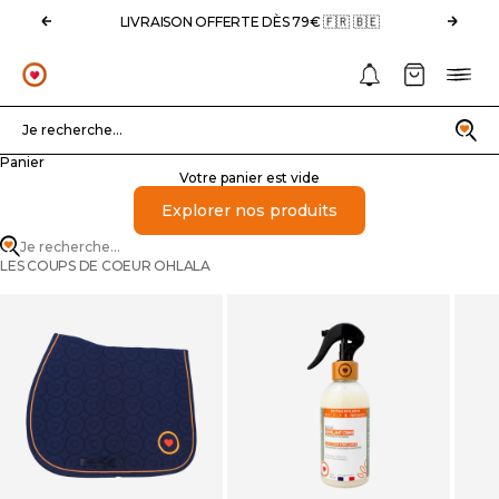
Passer au contenu
Précédent
Suivan
LIVRAISON OFFERTE DÈS 79€ 🇫🇷 🇧🇪
Notifications
Panier
Menu
OHLALA
Recherche
Je recherche...
Panier
Votre panier est vide
Explorer nos produits
Je recherche...
LES COUPS DE COEUR OHLALA