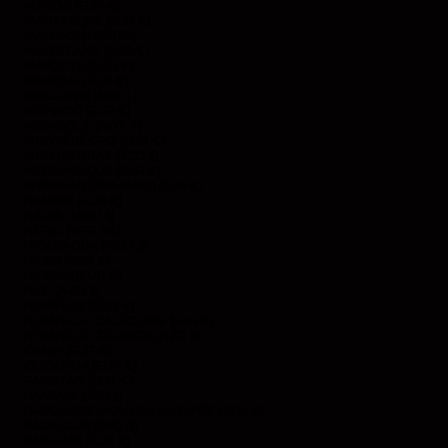
MAROC (EUR €)
MARTINIQUE (EUR €)
MAURICE (MUR ₨)
MAURITANIE (EUR €)
MAYOTTE (EUR €)
MEXIQUE (EUR €)
MOLDAVIE (MDL L)
MONACO (EUR €)
MONGOLIE (MNT ₮)
MONTÉNÉGRO (EUR €)
MONTSERRAT (XCD $)
MOZAMBIQUE (EUR €)
MYANMAR (BIRMANIE) (EUR €)
NAMIBIE (EUR €)
NAURU (AUD $)
NÉPAL (NPR RS.)
NICARAGUA (NIO C$)
NIGER (EUR €)
NIGERIA (EUR €)
NIUE (NZD $)
NORVÈGE (EUR €)
NOUVELLE-CALÉDONIE (EUR €)
NOUVELLE-ZÉLANDE (NZD $)
OMAN (EUR €)
OUGANDA (EUR €)
PAKISTAN (EUR €)
PANAMA (USD $)
PAPOUASIE-NOUVELLE-GUINÉE (PGK K)
PARAGUAY (PYG ₲)
PAYS-BAS (EUR €)