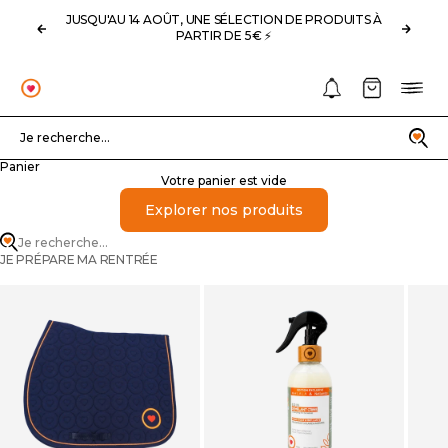
Passer au contenu
JUSQU'AU 14 AOÛT, UNE SÉLECTION DE PRODUITS À
Précédent
Suivan
PARTIR DE 5€ ⚡️
Notifications
Panier
Menu
OHLALA
Recherche
Je recherche...
Panier
Votre panier est vide
Explorer nos produits
Je recherche...
JE PRÉPARE MA RENTRÉE