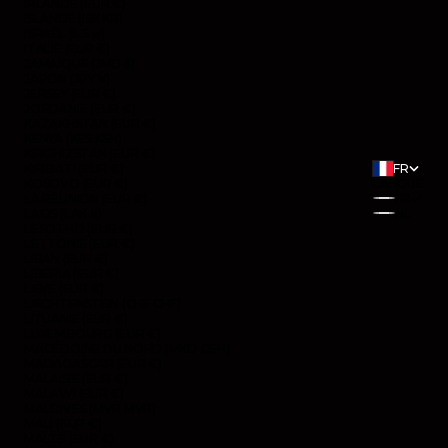
IRLANDE (EUR €)
ISLANDE (ISK KR)
ISRAËL (ILS ₪)
ITALIE (EUR €)
JAMAÏQUE (JMD $)
JAPON (JPY ¥)
JERSEY (EUR €)
JORDANIE (EUR €)
KAZAKHSTAN (EUR €)
KENYA (KES KSH)
KIRGHIZSTAN (EUR €)
KIRIBATI (EUR €)
FR
KOSOVO (EUR €)
LANGUE
LA RÉUNION (EUR €)
FR
LAOS (LAK ₭)
NL
LESOTHO (EUR €)
LETTONIE (EUR €)
LIBAN (EUR €)
LIBERIA (EUR €)
LIBYE (EUR €)
LIECHTENSTEIN (CHF CHF)
LITUANIE (EUR €)
LUXEMBOURG (EUR €)
MACÉDOINE DU NORD (MKD ДЕН)
MADAGASCAR (EUR €)
MALAISIE (EUR €)
MALAWI (EUR €)
MALDIVES (MVR MVR)
MALI (EUR €)
MALTE (EUR €)