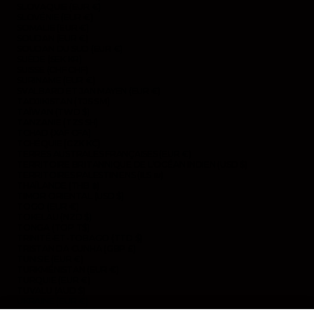
SLOVAQUIE (EUR €)
SLOVÉNIE (EUR €)
SOMALIE (EUR €)
SOUDAN (EUR €)
SOUDAN DU SUD (EUR €)
SUÈDE (SEK KR)
SUISSE (CHF CHF)
SURINAME (EUR €)
SVALBARD ET JAN MAYEN (EUR €)
TADJIKISTAN (TJS ЅМ)
TAÏWAN (TWD $)
TANZANIE (TZS SH)
TCHAD (XAF CFA)
TCHÉQUIE (CZK KČ)
TERRES AUSTRALES FRANÇAISES (EUR €)
TERRITOIRE BRITANNIQUE DE L’OCÉAN INDIEN (USD $)
TERRITOIRES PALESTINIENS (ILS ₪)
THAÏLANDE (THB ฿)
TIMOR ORIENTAL (USD $)
TOGO (EUR €)
TOKELAU (NZD $)
TONGA (TOP T$)
TRINITÉ-ET-TOBAGO (TTD $)
TRISTAN DA CUNHA (GBP £)
TUNISIE (EUR €)
TURKMÉNISTAN (EUR €)
TURQUIE (EUR €)
TUVALU (AUD $)
UKRAINE (EUR €)
URUGUAY (UYU $U)