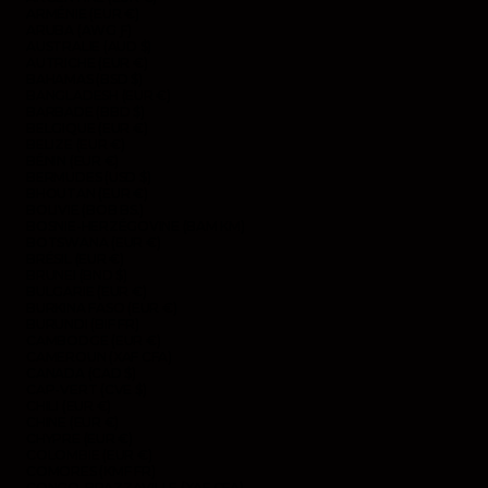
ARMÉNIE (EUR €)
ARUBA (AWG Ƒ)
AUSTRALIE (AUD $)
AUTRICHE (EUR €)
BAHAMAS (BSD $)
BANGLADESH (EUR €)
BARBADE (BBD $)
BELGIQUE (EUR €)
BELIZE (EUR €)
BÉNIN (EUR €)
BERMUDES (USD $)
BHOUTAN (EUR €)
BOLIVIE (BOB BS.)
BOSNIE-HERZÉGOVINE (BAM КМ)
BOTSWANA (EUR €)
BRÉSIL (EUR €)
BRUNEI (BND $)
BULGARIE (EUR €)
BURKINA FASO (EUR €)
BURUNDI (BIF FR)
CAMBODGE (EUR €)
CAMEROUN (XAF CFA)
CANADA (CAD $)
CAP-VERT (CVE $)
CHILI (EUR €)
CHINE (EUR €)
CHYPRE (EUR €)
COLOMBIE (EUR €)
COMORES (KMF FR)
CONGO-BRAZZAVILLE (XAF CFA)