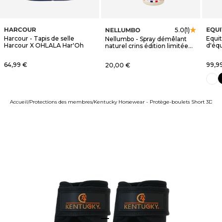
HARCOUR
EQU
NELLUMBO
5.0
(1)
Harcour - Tapis de selle
Equi
Nellumbo - Spray démêlant
Harcour X OHLALA Har'Oh
d'éq
naturel crins édition limitée
blanc
OHLALA
Prix de vente
Prix 
64,99 €
Prix de vente
99,9
20,00 €
n
blanc
Accueil
Protections des membres
Kentucky Horsewear - Protège-boulets Short 3D Spa
Aller à l'élément 1
Aller à l'élément 2
Aller à l'élément 3
Aller à l'élément 4