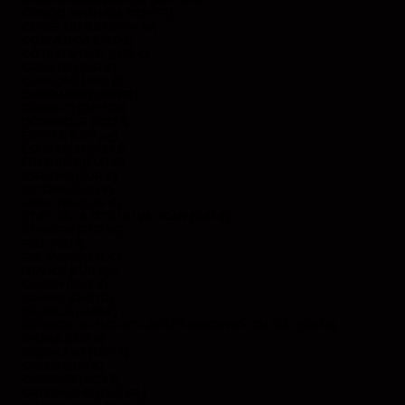
CONGO-KINSHASA (CDF FR)
CORÉE DU SUD (KRW ₩)
COSTA RICA (CRC ₡)
CÔTE D’IVOIRE (EUR €)
CROATIE (EUR €)
CURAÇAO (ANG Ƒ)
DANEMARK (DKK KR.)
DJIBOUTI (DJF FDJ)
DOMINIQUE (XCD $)
ÉGYPTE (EGP ج.م)
ÉQUATEUR (USD $)
ÉRYTHRÉE (EUR €)
ESPAGNE (EUR €)
ESTONIE (EUR €)
ESWATINI (EUR €)
ÉTAT DE LA CITÉ DU VATICAN (EUR €)
ÉTHIOPIE (ETB BR)
FIDJI (FJD $)
FINLANDE (EUR €)
FRANCE (EUR €)
GABON (EUR €)
GAMBIE (GMD D)
GÉORGIE (EUR €)
GÉORGIE DU SUD-ET-LES ÎLES SANDWICH DU SUD (GBP £)
GHANA (EUR €)
GIBRALTAR (GBP £)
GRÈCE (EUR €)
GRENADE (XCD $)
GROENLAND (DKK KR.)