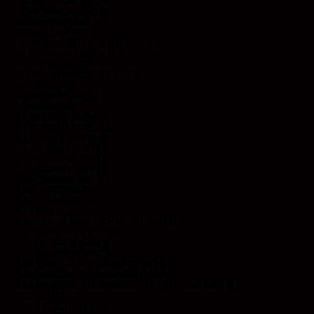
GUADELOUPE (EUR €)
GUATEMALA (GTQ Q)
GUERNESEY (GBP £)
GUINÉE (GNF FR)
GUINÉE ÉQUATORIALE (XAF CFA)
GUINÉE-BISSAU (EUR €)
GUYANA (GYD $)
GUYANE FRANÇAISE (EUR €)
HAÏTI (EUR €)
HONDURAS (HNL L)
HONGRIE (HUF FT)
ÎLE BOUVET (EUR €)
ÎLE CHRISTMAS (AUD $)
ÎLE NORFOLK (AUD $)
ÎLE DE MAN (GBP £)
ÎLE DE L’ASCENSION (SHP £)
ÎLES ÅLAND (EUR €)
ÎLES CAÏMANS (KYD $)
ÎLES COCOS (AUD $)
ÎLES COOK (NZD $)
ÎLES FÉROÉ (DKK KR.)
ÎLES HEARD-ET-MACDONALD (AUD $)
ÎLES MALOUINES (FKP £)
ÎLES PITCAIRN (NZD $)
ÎLES SALOMON (SBD $)
ÎLES TURQUES-ET-CAÏQUES (USD $)
ÎLES VIERGES BRITANNIQUES (USD $)
ÎLES MINEURES ÉLOIGNÉES DES ÉTATS-UNIS (USD $)
INDE (EUR €)
INDONÉSIE (IDR RP)