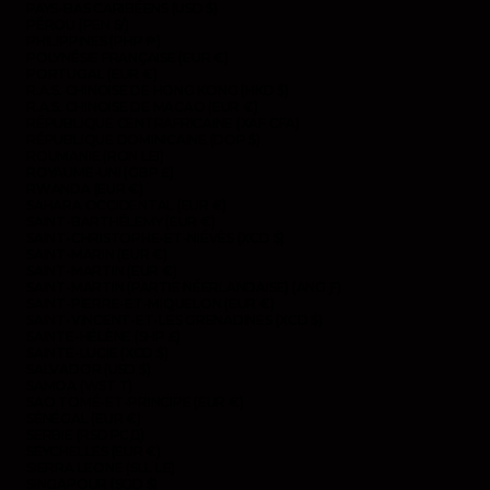
PAYS-BAS CARIBÉENS (USD $)
PÉROU (PEN S/)
PHILIPPINES (PHP ₱)
POLYNÉSIE FRANÇAISE (EUR €)
PORTUGAL (EUR €)
R.A.S. CHINOISE DE HONG KONG (HKD $)
R.A.S. CHINOISE DE MACAO (EUR €)
RÉPUBLIQUE CENTRAFRICAINE (XAF CFA)
RÉPUBLIQUE DOMINICAINE (DOP $)
ROUMANIE (RON LEI)
ROYAUME-UNI (GBP £)
RWANDA (EUR €)
SAHARA OCCIDENTAL (EUR €)
SAINT-BARTHÉLEMY (EUR €)
SAINT-CHRISTOPHE-ET-NIÉVÈS (XCD $)
SAINT-MARIN (EUR €)
SAINT-MARTIN (EUR €)
SAINT-MARTIN (PARTIE NÉERLANDAISE) (ANG Ƒ)
SAINT-PIERRE-ET-MIQUELON (EUR €)
SAINT-VINCENT-ET-LES GRENADINES (XCD $)
SAINTE-HÉLÈNE (SHP £)
SAINTE-LUCIE (XCD $)
SALVADOR (USD $)
SAMOA (WST T)
SAO TOMÉ-ET-PRINCIPE (EUR €)
SÉNÉGAL (EUR €)
SERBIE (RSD РСД)
SEYCHELLES (EUR €)
SIERRA LEONE (SLL LE)
SINGAPOUR (SGD $)