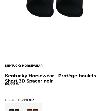
KENTUCKY HORSEWEAR
Kentucky Horsewear - Protège-boulets
Short 3D Spacer noir
Prix de vente
69,99 €
COULEUR:
NOIR