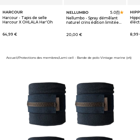
HARCOUR
HIP
NELLUMBO
5.0
(1)
Harcour - Tapis de selle
Hippo
Nellumbo - Spray démêlant
Harcour X OHLALA Har'Oh
éléct
naturel crins édition limitée
OHLALA
Prix de vente
Prix 
64,99 €
Prix de vente
8,99
20,00 €
Accueil
Protections des membres
Lami-cell - Bande de polo Vintage marine (x4)