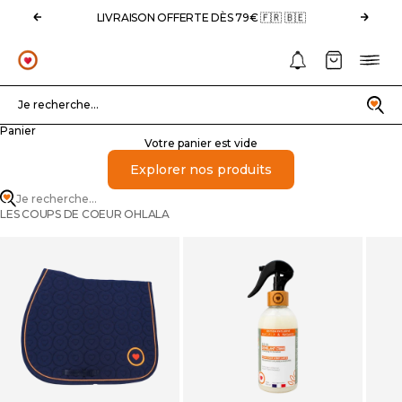
Passer au contenu
Précédent
Suivan
LIVRAISON OFFERTE DÈS 79€ 🇫🇷 🇧🇪
Notifications
Panier
Menu
OHLALA
Recherche
Je recherche...
Panier
Votre panier est vide
Explorer nos produits
Je recherche...
LES COUPS DE COEUR OHLALA