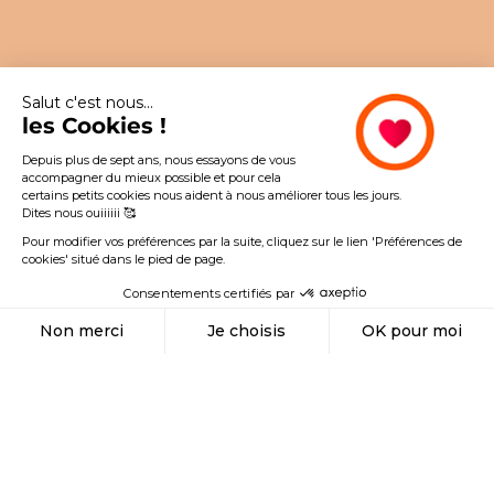
LAMI-CELL
LAMI-CELL
4.0
(1)
Lami-cell - Masque an
Lami-cell - Masque anti-mouches Lycra noir
Prix de vente
Prix de vente
24,99 €
19,99 €
Salut c'est nous...
Choisir les options
les Cookies !
lilas
rose
marine
noir
ver
bleu
lilas
rose
marine
vert foncé
bleu
noir
Depuis plus de sept ans, nous essayons de vous
accompagner du mieux possible et pour cela
certains petits cookies nous aident à nous améliorer tous les jours.
Dites nous ouiiiiii 🥰
Retours gratuits 🇫🇷 🇧🇪
Pourquoi payer lorsqu'il suffit de télécharger
Pour modifier vos préférences par la suite, cliquez sur le lien 'Préférences de
son étiquette ?
Retourner mon article
cookies' situé dans le pied de page.
Consentements certifiés par
Aller à l'élément 1
Aller à l'élément 2
Aller à l'élément 3
Aller à l'élément 4
O H L A L A
Non merci
Je choisis
OK pour moi
Distributeur d'Amour pour cavaliers et chevaux.
Axeptio consent
Plateforme de Gestion du Consentement : Personnalisez vos Options
Notre plateforme vous permet d'adapter et de gérer vos paramètres de confidential
Infos utiles
Les + Ohlala...