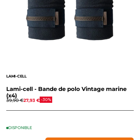
LAMI-CELL
Lami-cell - Bande de polo Vintage marine
(x4)
Prix normal
Prix de vente
-30%
39,90 €
27,93 €
DISPONIBLE