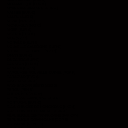
MOZAMBIQUE (EUR €)
MYANMAR (BIRMANIE) (EUR €)
NAMIBIE (EUR €)
NAURU (AUD $)
NÉPAL (NPR RS.)
NICARAGUA (NIO C$)
NIGER (EUR €)
NIGERIA (EUR €)
NIUE (NZD $)
NORVÈGE (EUR €)
NOUVELLE-CALÉDONIE (EUR €)
NOUVELLE-ZÉLANDE (NZD $)
OMAN (EUR €)
OUGANDA (EUR €)
PAKISTAN (EUR €)
PANAMA (USD $)
PAPOUASIE-NOUVELLE-GUINÉE (PGK K)
PARAGUAY (PYG ₲)
PAYS-BAS (EUR €)
PAYS-BAS CARIBÉENS (USD $)
PÉROU (PEN S/)
PHILIPPINES (PHP ₱)
POLYNÉSIE FRANÇAISE (EUR €)
PORTUGAL (EUR €)
R.A.S. CHINOISE DE HONG KONG (HKD $)
R.A.S. CHINOISE DE MACAO (EUR €)
RÉPUBLIQUE CENTRAFRICAINE (XAF CFA)
RÉPUBLIQUE DOMINICAINE (DOP $)
ROUMANIE (RON LEI)