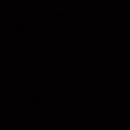
BERMUDES (USD $)
BHOUTAN (EUR €)
BOLIVIE (BOB BS.)
BOSNIE-HERZÉGOVINE (BAM КМ)
BOTSWANA (EUR €)
BRÉSIL (EUR €)
BRUNEI (BND $)
BULGARIE (EUR €)
BURKINA FASO (EUR €)
BURUNDI (BIF FR)
CAMBODGE (EUR €)
CAMEROUN (XAF CFA)
CANADA (CAD $)
CAP-VERT (CVE $)
CHILI (EUR €)
CHINE (EUR €)
CHYPRE (EUR €)
COLOMBIE (EUR €)
COMORES (KMF FR)
CONGO-BRAZZAVILLE (XAF CFA)
CONGO-KINSHASA (CDF FR)
CORÉE DU SUD (KRW ₩)
COSTA RICA (CRC ₡)
CÔTE D’IVOIRE (EUR €)
CROATIE (EUR €)
CURAÇAO (ANG Ƒ)
DANEMARK (DKK KR.)
DJIBOUTI (DJF FDJ)
DOMINIQUE (XCD $)
ÉGYPTE (EGP ج.م)