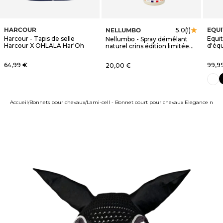
HARCOUR
EQU
NELLUMBO
5.0
(1)
Harcour - Tapis de selle
Equi
Nellumbo - Spray démêlant
Harcour X OHLALA Har'Oh
d'éq
naturel crins édition limitée
blanc
OHLALA
Prix de vente
Prix 
64,99 €
Prix de vente
99,9
20,00 €
n
blanc
Accueil
Bonnets pour chevaux
Lami-cell - Bonnet court pour chevaux Elegance noir