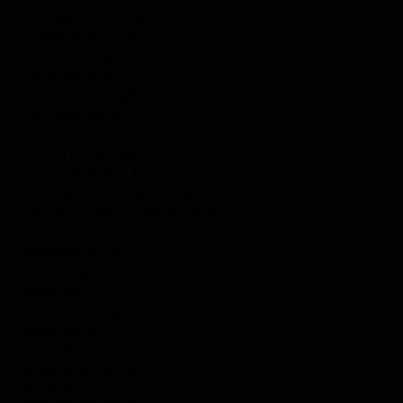
ÎLE BOUVET (EUR €)
ÎLE CHRISTMAS (AUD $)
ÎLE NORFOLK (AUD $)
ÎLE DE MAN (GBP £)
ÎLE DE L’ASCENSION (SHP £)
ÎLES ÅLAND (EUR €)
ÎLES CAÏMANS (KYD $)
ÎLES COCOS (AUD $)
ÎLES COOK (NZD $)
ÎLES FÉROÉ (DKK KR.)
ÎLES HEARD-ET-MACDONALD (AUD $)
ÎLES MALOUINES (FKP £)
ÎLES PITCAIRN (NZD $)
ÎLES SALOMON (SBD $)
ÎLES TURQUES-ET-CAÏQUES (USD $)
ÎLES VIERGES BRITANNIQUES (USD $)
ÎLES MINEURES ÉLOIGNÉES DES ÉTATS-UNIS (USD $)
INDE (EUR €)
INDONÉSIE (IDR RP)
IRLANDE (EUR €)
ISLANDE (ISK KR)
ISRAËL (ILS ₪)
ITALIE (EUR €)
JAMAÏQUE (JMD $)
JAPON (JPY ¥)
JERSEY (EUR €)
JORDANIE (EUR €)
KAZAKHSTAN (EUR €)
KENYA (KES KSH)
KIRGHIZSTAN (EUR €)