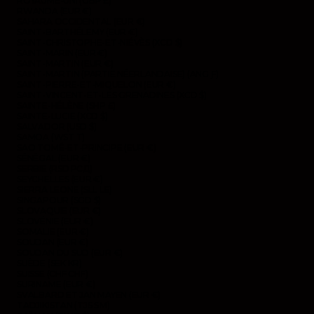
ROYAUME-UNI (GBP £)
RWANDA (EUR €)
SAHARA OCCIDENTAL (EUR €)
SAINT-BARTHÉLEMY (EUR €)
SAINT-CHRISTOPHE-ET-NIÉVÈS (XCD $)
SAINT-MARIN (EUR €)
SAINT-MARTIN (EUR €)
SAINT-MARTIN (PARTIE NÉERLANDAISE) (ANG Ƒ)
SAINT-PIERRE-ET-MIQUELON (EUR €)
SAINT-VINCENT-ET-LES GRENADINES (XCD $)
SAINTE-HÉLÈNE (SHP £)
SAINTE-LUCIE (XCD $)
SALVADOR (USD $)
SAMOA (WST T)
SAO TOMÉ-ET-PRINCIPE (EUR €)
SÉNÉGAL (EUR €)
SERBIE (RSD РСД)
SEYCHELLES (EUR €)
SIERRA LEONE (SLL LE)
SINGAPOUR (SGD $)
SLOVAQUIE (EUR €)
SLOVÉNIE (EUR €)
SOMALIE (EUR €)
SOUDAN (EUR €)
SOUDAN DU SUD (EUR €)
SUÈDE (SEK KR)
SUISSE (CHF CHF)
SURINAME (EUR €)
SVALBARD ET JAN MAYEN (EUR €)
TADJIKISTAN (TJS ЅМ)