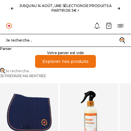
Passer au contenu
JUSQU'AU 14 AOÛT, UNE SÉLECTION DE PRODUITS À
Précédent
Suivan
PARTIR DE 5€ ⚡️
Notifications
Panier
Menu
OHLALA
Recherche
Je recherche...
Panier
Votre panier est vide
Explorer nos produits
Je recherche...
JE PRÉPARE MA RENTRÉE