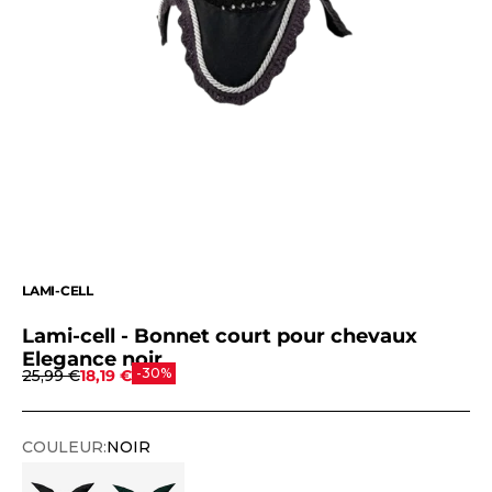
LAMI-CELL
Lami-cell - Bonnet court pour chevaux
Elegance noir
Prix normal
Prix de vente
-30%
25,99 €
18,19 €
COULEUR:
NOIR