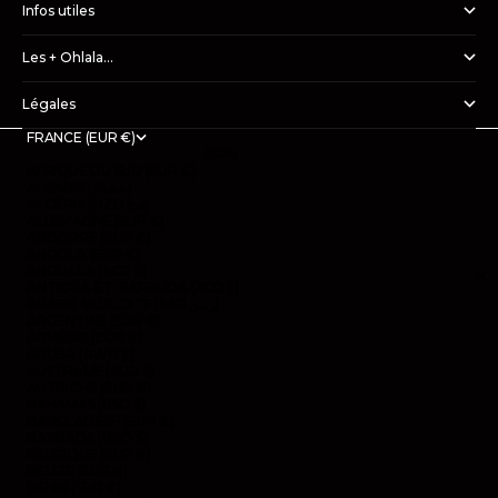
Infos utiles
Les + Ohlala...
Légales
FRANCE (EUR €)
PAYS
AFRIQUE DU SUD (EUR €)
ALBANIE (ALL L)
ALGÉRIE (DZD د.ج)
ALLEMAGNE (EUR €)
ANDORRE (EUR €)
ANGOLA (EUR €)
ANGUILLA (XCD $)
ANTIGUA-ET-BARBUDA (XCD $)
ARABIE SAOUDITE (SAR ر.س)
ARGENTINE (EUR €)
ARMÉNIE (EUR €)
ARUBA (AWG Ƒ)
AUSTRALIE (AUD $)
AUTRICHE (EUR €)
BAHAMAS (BSD $)
BANGLADESH (EUR €)
BARBADE (BBD $)
BELGIQUE (EUR €)
BELIZE (EUR €)
BÉNIN (EUR €)