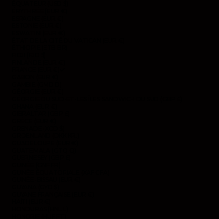
ÉQUATEUR (USD $)
ÉRYTHRÉE (EUR €)
ESPAGNE (EUR €)
ESTONIE (EUR €)
ESWATINI (EUR €)
ÉTAT DE LA CITÉ DU VATICAN (EUR €)
ÉTHIOPIE (ETB BR)
FIDJI (FJD $)
FINLANDE (EUR €)
FRANCE (EUR €)
GABON (EUR €)
GAMBIE (GMD D)
GÉORGIE (EUR €)
GÉORGIE DU SUD-ET-LES ÎLES SANDWICH DU SUD (GBP £)
GHANA (EUR €)
GIBRALTAR (GBP £)
GRÈCE (EUR €)
GRENADE (XCD $)
GROENLAND (DKK KR.)
GUADELOUPE (EUR €)
GUATEMALA (GTQ Q)
GUERNESEY (GBP £)
GUINÉE (GNF FR)
GUINÉE ÉQUATORIALE (XAF CFA)
GUINÉE-BISSAU (EUR €)
GUYANA (GYD $)
GUYANE FRANÇAISE (EUR €)
HAÏTI (EUR €)
HONDURAS (HNL L)
HONGRIE (HUF FT)