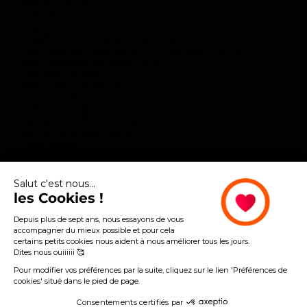
TAÏWAN (TWD $)
TANZANIE (TZS SH)
TCHAD (XAF CFA)
TCHÉQUIE (CZK KČ)
TERRES AUSTRALES FRANÇAISES (EUR €)
TERRITOIRE BRITANNIQUE DE L’OCÉAN INDIEN (USD $)
TERRITOIRES PALESTINIENS (ILS ₪)
THAÏLANDE (THB ฿)
TIMOR ORIENTAL (USD $)
TOGO (EUR €)
TOKELAU (NZD $)
TONGA (TOP T$)
TRINITÉ-ET-TOBAGO (TTD $)
TRISTAN DA CUNHA (GBP £)
TUNISIE (EUR €)
TURKMÉNISTAN (EUR €)
TURQUIE (EUR €)
TUVALU (AUD $)
Salut c'est nous...
UKRAINE (EUR €)
les Cookies !
URUGUAY (UYU $U)
VANUATU (VUV VT)
VENEZUELA (USD $)
Depuis plus de sept ans, nous essayons de vous
VIÊT NAM (VND ₫)
accompagner du mieux possible et pour cela
WALLIS-ET-FUTUNA (EUR €)
certains petits cookies nous aident à nous améliorer tous les jours.
YÉMEN (YER ﷼)
Dites nous ouiiiiii 🥰
ZAMBIE (EUR €)
ZIMBABWE (USD $)
Pour modifier vos préférences par la suite, cliquez sur le lien 'Préférences de
cookies' situé dans le pied de page.
Consentements certifiés par