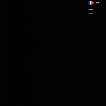
KIRIBATI (EUR €)
FR
KOSOVO (EUR €)
LANGUE
LA RÉUNION (EUR €)
FR
LAOS (LAK ₭)
NL
LESOTHO (EUR €)
LETTONIE (EUR €)
LIBAN (EUR €)
LIBERIA (EUR €)
LIBYE (EUR €)
LIECHTENSTEIN (CHF CHF)
LITUANIE (EUR €)
LUXEMBOURG (EUR €)
MACÉDOINE DU NORD (MKD ДЕН)
MADAGASCAR (EUR €)
MALAISIE (EUR €)
MALAWI (EUR €)
MALDIVES (MVR MVR)
MALI (EUR €)
MALTE (EUR €)
MAROC (EUR €)
MARTINIQUE (EUR €)
MAURICE (MUR ₨)
MAURITANIE (EUR €)
MAYOTTE (EUR €)
MEXIQUE (EUR €)
MOLDAVIE (MDL L)
MONACO (EUR €)
MONGOLIE (MNT ₮)
MONTÉNÉGRO (EUR €)
MONTSERRAT (XCD $)