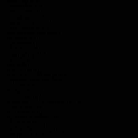
MEXIQUE (EUR €)
MOLDAVIE (MDL L)
MONACO (EUR €)
MONGOLIE (MNT ₮)
MONTÉNÉGRO (EUR €)
MONTSERRAT (XCD $)
MOZAMBIQUE (EUR €)
MYANMAR (BIRMANIE) (EUR €)
NAMIBIE (EUR €)
NAURU (AUD $)
NÉPAL (NPR RS.)
NICARAGUA (NIO C$)
NIGER (EUR €)
NIGERIA (EUR €)
NIUE (NZD $)
NORVÈGE (EUR €)
NOUVELLE-CALÉDONIE (EUR €)
NOUVELLE-ZÉLANDE (NZD $)
OMAN (EUR €)
OUGANDA (EUR €)
PAKISTAN (EUR €)
PANAMA (USD $)
PAPOUASIE-NOUVELLE-GUINÉE (PGK K)
PARAGUAY (PYG ₲)
PAYS-BAS (EUR €)
PAYS-BAS CARIBÉENS (USD $)
PÉROU (PEN S/)
PHILIPPINES (PHP ₱)
POLYNÉSIE FRANÇAISE (EUR €)
PORTUGAL (EUR €)