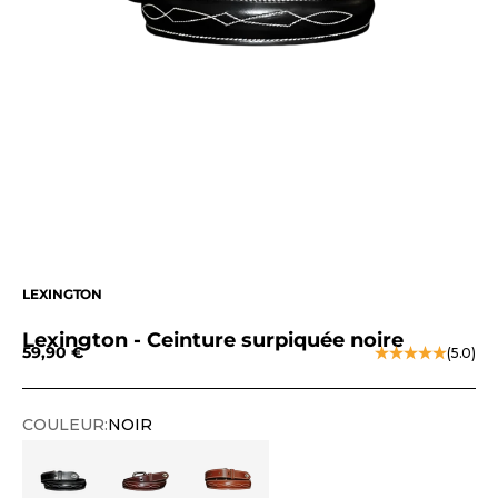
LEXINGTON
Lexington - Ceinture surpiquée noire
Prix de vente
59,90 €
(5.0)
COULEUR:
NOIR