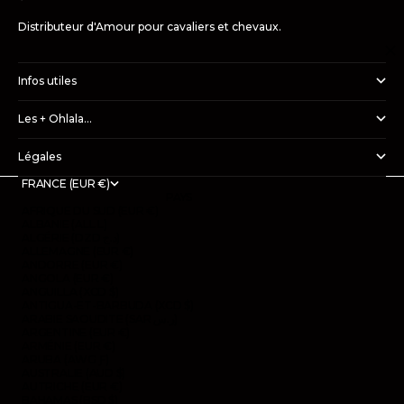
Distributeur d'Amour pour cavaliers et chevaux.
Infos utiles
Les + Ohlala...
Légales
FRANCE (EUR €)
PAYS
AFRIQUE DU SUD (EUR €)
ALBANIE (ALL L)
ALGÉRIE (DZD د.ج)
ALLEMAGNE (EUR €)
ANDORRE (EUR €)
ANGOLA (EUR €)
ANGUILLA (XCD $)
ANTIGUA-ET-BARBUDA (XCD $)
ARABIE SAOUDITE (SAR ر.س)
ARGENTINE (EUR €)
ARMÉNIE (EUR €)
ARUBA (AWG Ƒ)
AUSTRALIE (AUD $)
AUTRICHE (EUR €)
BAHAMAS (BSD $)