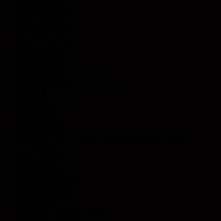
CURAÇAO (ANG Ƒ)
DANEMARK (DKK KR.)
DJIBOUTI (DJF FDJ)
DOMINIQUE (XCD $)
ÉGYPTE (EGP ج.م)
ÉQUATEUR (USD $)
ÉRYTHRÉE (EUR €)
ESPAGNE (EUR €)
ESTONIE (EUR €)
ESWATINI (EUR €)
ÉTAT DE LA CITÉ DU VATICAN (EUR €)
ÉTHIOPIE (ETB BR)
FIDJI (FJD $)
FINLANDE (EUR €)
FRANCE (EUR €)
GABON (EUR €)
GAMBIE (GMD D)
GÉORGIE (EUR €)
GÉORGIE DU SUD-ET-LES ÎLES SANDWICH DU SUD (GBP £)
GHANA (EUR €)
GIBRALTAR (GBP £)
GRÈCE (EUR €)
GRENADE (XCD $)
GROENLAND (DKK KR.)
GUADELOUPE (EUR €)
GUATEMALA (GTQ Q)
GUERNESEY (GBP £)
GUINÉE (GNF FR)
GUINÉE ÉQUATORIALE (XAF CFA)
GUINÉE-BISSAU (EUR €)