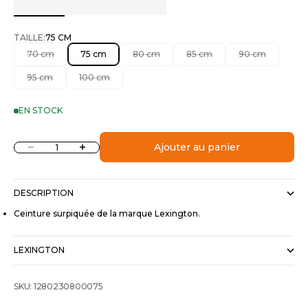
TAILLE:
75 CM
70 cm
75 cm
80 cm
85 cm
90 cm
95 cm
100 cm
EN STOCK
Diminuer la quantité
Augmenter la quantité
Ajouter au panier
DESCRIPTION
Ceinture surpiquée de la marque Lexington.
LEXINGTON
SKU: 1280230800075