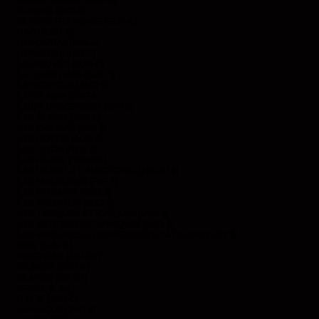
GUYANA (GYD $)
GUYANE FRANÇAISE (EUR €)
HAÏTI (EUR €)
HONDURAS (HNL L)
HONGRIE (HUF FT)
ÎLE BOUVET (EUR €)
ÎLE CHRISTMAS (AUD $)
ÎLE NORFOLK (AUD $)
ÎLE DE MAN (GBP £)
ÎLE DE L’ASCENSION (SHP £)
ÎLES ÅLAND (EUR €)
ÎLES CAÏMANS (KYD $)
ÎLES COCOS (AUD $)
ÎLES COOK (NZD $)
ÎLES FÉROÉ (DKK KR.)
ÎLES HEARD-ET-MACDONALD (AUD $)
ÎLES MALOUINES (FKP £)
ÎLES PITCAIRN (NZD $)
ÎLES SALOMON (SBD $)
ÎLES TURQUES-ET-CAÏQUES (USD $)
ÎLES VIERGES BRITANNIQUES (USD $)
ÎLES MINEURES ÉLOIGNÉES DES ÉTATS-UNIS (USD $)
INDE (EUR €)
INDONÉSIE (IDR RP)
IRLANDE (EUR €)
ISLANDE (ISK KR)
ISRAËL (ILS ₪)
ITALIE (EUR €)
JAMAÏQUE (JMD $)