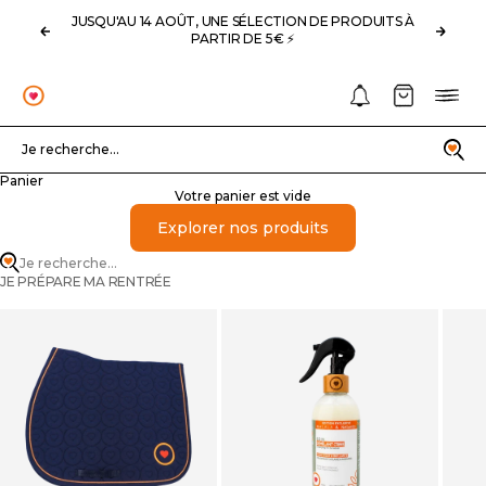
Passer au contenu
JUSQU'AU 14 AOÛT, UNE SÉLECTION DE PRODUITS À
Précédent
Suivan
PARTIR DE 5€ ⚡️
Notifications
Panier
Menu
OHLALA
Recherche
Je recherche...
Panier
Votre panier est vide
Explorer nos produits
Je recherche...
JE PRÉPARE MA RENTRÉE