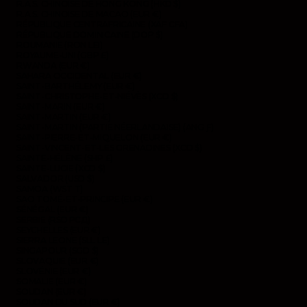
R.A.S. CHINOISE DE HONG KONG (HKD $)
R.A.S. CHINOISE DE MACAO (EUR €)
RÉPUBLIQUE CENTRAFRICAINE (XAF CFA)
RÉPUBLIQUE DOMINICAINE (DOP $)
ROUMANIE (RON LEI)
ROYAUME-UNI (GBP £)
RWANDA (EUR €)
SAHARA OCCIDENTAL (EUR €)
SAINT-BARTHÉLEMY (EUR €)
SAINT-CHRISTOPHE-ET-NIÉVÈS (XCD $)
SAINT-MARIN (EUR €)
SAINT-MARTIN (EUR €)
SAINT-MARTIN (PARTIE NÉERLANDAISE) (ANG Ƒ)
SAINT-PIERRE-ET-MIQUELON (EUR €)
SAINT-VINCENT-ET-LES GRENADINES (XCD $)
SAINTE-HÉLÈNE (SHP £)
SAINTE-LUCIE (XCD $)
SALVADOR (USD $)
SAMOA (WST T)
SAO TOMÉ-ET-PRINCIPE (EUR €)
SÉNÉGAL (EUR €)
SERBIE (RSD РСД)
SEYCHELLES (EUR €)
SIERRA LEONE (SLL LE)
SINGAPOUR (SGD $)
SLOVAQUIE (EUR €)
SLOVÉNIE (EUR €)
SOMALIE (EUR €)
SOUDAN (EUR €)
SOUDAN DU SUD (EUR €)