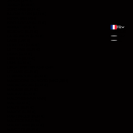
JAPON (JPY ¥)
JERSEY (EUR €)
JORDANIE (EUR €)
KAZAKHSTAN (EUR €)
KENYA (KES KSH)
KIRGHIZSTAN (EUR €)
KIRIBATI (EUR €)
FR
KOSOVO (EUR €)
LANGUE
LA RÉUNION (EUR €)
FR
LAOS (LAK ₭)
NL
LESOTHO (EUR €)
LETTONIE (EUR €)
LIBAN (EUR €)
LIBERIA (EUR €)
LIBYE (EUR €)
LIECHTENSTEIN (CHF CHF)
LITUANIE (EUR €)
LUXEMBOURG (EUR €)
MACÉDOINE DU NORD (MKD ДЕН)
MADAGASCAR (EUR €)
MALAISIE (EUR €)
MALAWI (EUR €)
MALDIVES (MVR MVR)
MALI (EUR €)
MALTE (EUR €)
MAROC (EUR €)
MARTINIQUE (EUR €)
MAURICE (MUR ₨)
MAURITANIE (EUR €)
MAYOTTE (EUR €)