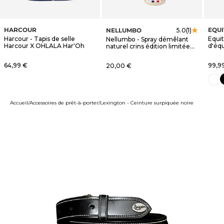
HARCOUR
EQU
NELLUMBO
5.0
(1)
Harcour - Tapis de selle
Equi
Nellumbo - Spray démêlant
Harcour X OHLALA Har'Oh
d'éq
naturel crins édition limitée
blanc
OHLALA
Prix de vente
Prix 
64,99 €
Prix de vente
99,9
20,00 €
n
blanc
Accueil
Accessoires de prêt-à-porter
Lexington - Ceinture surpiquée noire