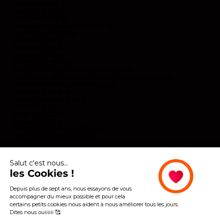
SUÈDE (SEK KR)
SUISSE (CHF CHF)
SURINAME (EUR €)
SVALBARD ET JAN MAYEN (EUR €)
TADJIKISTAN (TJS ЅМ)
TAÏWAN (TWD $)
TANZANIE (TZS SH)
TCHAD (XAF CFA)
TCHÉQUIE (CZK KČ)
TERRES AUSTRALES FRANÇAISES (EUR €)
TERRITOIRE BRITANNIQUE DE L’OCÉAN INDIEN (USD $)
TERRITOIRES PALESTINIENS (ILS ₪)
THAÏLANDE (THB ฿)
TIMOR ORIENTAL (USD $)
TOGO (EUR €)
TOKELAU (NZD $)
TONGA (TOP T$)
TRINITÉ-ET-TOBAGO (TTD $)
TRISTAN DA CUNHA (GBP £)
TUNISIE (EUR €)
TURKMÉNISTAN (EUR €)
TURQUIE (EUR €)
Salut c'est nous...
TUVALU (AUD $)
les Cookies !
UKRAINE (EUR €)
URUGUAY (UYU $U)
VANUATU (VUV VT)
Depuis plus de sept ans, nous essayons de vous
VENEZUELA (USD $)
accompagner du mieux possible et pour cela
VIÊT NAM (VND ₫)
certains petits cookies nous aident à nous améliorer tous les jours.
WALLIS-ET-FUTUNA (EUR €)
Dites nous ouiiiiii 🥰
YÉMEN (YER ﷼)