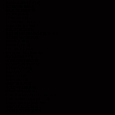
BANGLADESH (EUR €)
BARBADE (BBD $)
BELGIQUE (EUR €)
BELIZE (EUR €)
BÉNIN (EUR €)
BERMUDES (USD $)
BHOUTAN (EUR €)
BOLIVIE (BOB BS.)
BOSNIE-HERZÉGOVINE (BAM КМ)
BOTSWANA (EUR €)
BRÉSIL (EUR €)
BRUNEI (BND $)
BULGARIE (EUR €)
BURKINA FASO (EUR €)
BURUNDI (BIF FR)
CAMBODGE (EUR €)
CAMEROUN (XAF CFA)
CANADA (CAD $)
CAP-VERT (CVE $)
CHILI (EUR €)
CHINE (EUR €)
CHYPRE (EUR €)
COLOMBIE (EUR €)
COMORES (KMF FR)
CONGO-BRAZZAVILLE (XAF CFA)
CONGO-KINSHASA (CDF FR)
CORÉE DU SUD (KRW ₩)
COSTA RICA (CRC ₡)
CÔTE D’IVOIRE (EUR €)
CROATIE (EUR €)