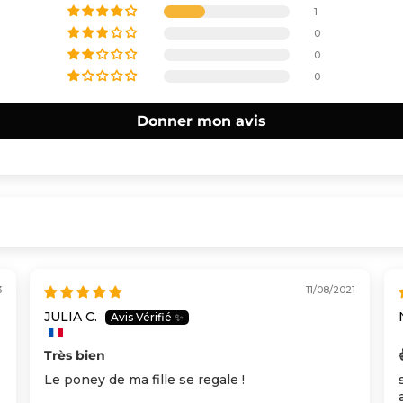
1
0
0
0
Donner mon avis
3
11/08/2021
JULIA C.
Très bien
Le poney de ma fille se regale !