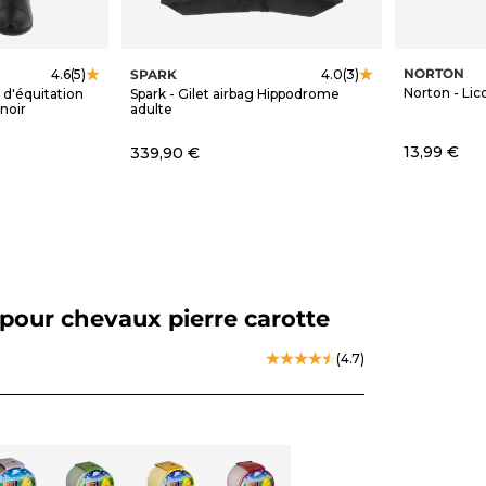
NORTON
SPARK
4.6
(5)
4.0
(3)
Norton - Lico
 d'équitation
Spark - Gilet airbag Hippodrome
noir
adulte
Prix de ve
Prix de vente
13,99 €
339,90 €
e pour chevaux pierre carotte
(4.7)