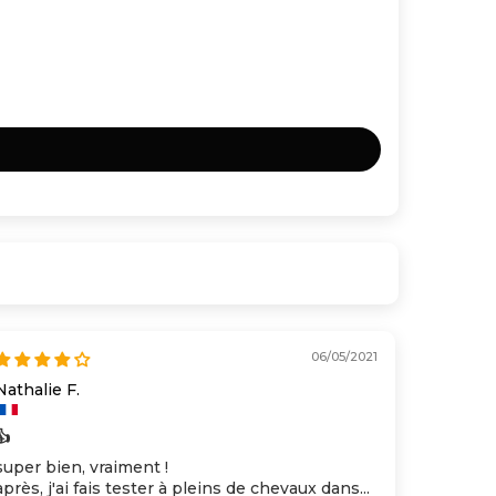
06/05/2021
Nathalie F.
👍
super bien, vraiment !
après, j'ai fais tester à pleins de chevaux dans...