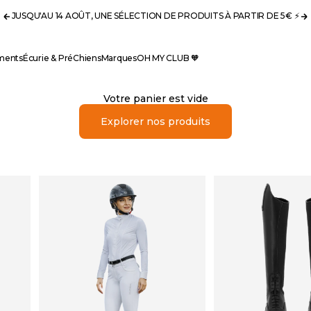
JUSQU'AU 14 AOÛT, UNE SÉLECTION DE PRODUITS À PARTIR DE 5€ ⚡️
Précédent
S
ments
Écurie & Pré
Chiens
Marques
OH MY CLUB 🧡
Votre panier est vide
Explorer nos produits