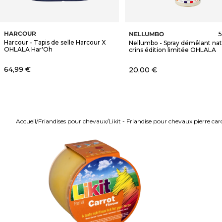
HARCOUR
NELLUMBO
5
Harcour - Tapis de selle Harcour X
Nellumbo - Spray démêlant nat
OHLALA Har'Oh
crins édition limitée OHLALA
Prix de vente
64,99 €
Prix de vente
20,00 €
Accueil
Friandises pour chevaux
Likit - Friandise pour chevaux pierre ca