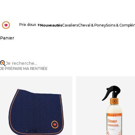
Passer au contenu
OHLALA
Prix doux ☀️
Nouveautés
Cavaliers
Cheval & Poney
Soins & Complé
Panier
Je recherche...
JE PRÉPARE MA RENTRÉE