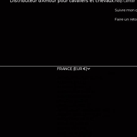
Distributeur d'Amour pour cavaliers et chevaux.
Help Center
Suivre mon c
Faire un ret
FRANCE (EUR €)
PAYS
AFRIQUE DU SUD (EUR €)
ALBANIE (ALL L)
ALGÉRIE (DZD د.ج)
ALLEMAGNE (EUR €)
ANDORRE (EUR €)
ANGOLA (EUR €)
ANGUILLA (XCD $)
ANTIGUA-ET-BARBUDA (XCD $)
ARABIE SAOUDITE (SAR ر.س)
ARGENTINE (EUR €)
ARMÉNIE (EUR €)
ARUBA (AWG Ƒ)
AUSTRALIE (AUD $)