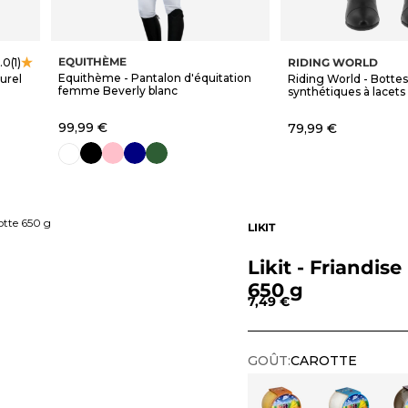
EQUITHÈME
RIDING WORLD
.0
(1)
Equithème - Pantalon d'équitation
urel
Riding World - Bottes
femme Beverly blanc
synthétiques à lacets 
Prix de vente
99,99 €
Prix de vente
79,99 €
noir
rose
marine
vert forêt
blanc
rotte 650 g
LIKIT
Likit - Friandis
650 g
Prix de vente
7,49 €
GOÛT:
CAROTTE