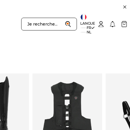
uivant
Recherche
Connexion
Notificatio
Panie
LANGUE
Je recherche...
FR
NL