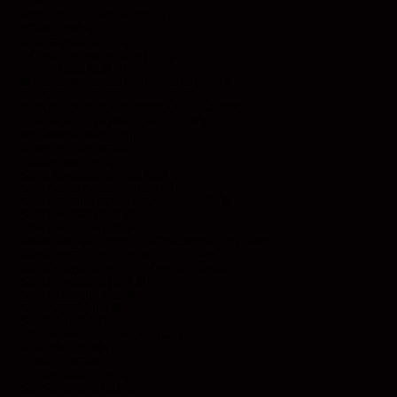
PAYS-BAS (EUR €)
PAYS-BAS CARIBÉENS (USD $)
PÉROU (PEN S/)
PHILIPPINES (PHP ₱)
POLYNÉSIE FRANÇAISE (EUR €)
PORTUGAL (EUR €)
R.A.S. CHINOISE DE HONG KONG (HKD $)
R.A.S. CHINOISE DE MACAO (EUR €)
RÉPUBLIQUE CENTRAFRICAINE (XAF CFA)
RÉPUBLIQUE DOMINICAINE (DOP $)
ROUMANIE (RON LEI)
ROYAUME-UNI (GBP £)
RWANDA (EUR €)
SAHARA OCCIDENTAL (EUR €)
SAINT-BARTHÉLEMY (EUR €)
SAINT-CHRISTOPHE-ET-NIÉVÈS (XCD $)
SAINT-MARIN (EUR €)
SAINT-MARTIN (EUR €)
SAINT-MARTIN (PARTIE NÉERLANDAISE) (ANG Ƒ)
SAINT-PIERRE-ET-MIQUELON (EUR €)
SAINT-VINCENT-ET-LES GRENADINES (XCD $)
SAINTE-HÉLÈNE (SHP £)
SAINTE-LUCIE (XCD $)
SALVADOR (USD $)
SAMOA (WST T)
SAO TOMÉ-ET-PRINCIPE (EUR €)
SÉNÉGAL (EUR €)
SERBIE (RSD РСД)
SEYCHELLES (EUR €)
SIERRA LEONE (SLL LE)