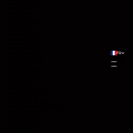
IRLANDE (EUR €)
ISLANDE (ISK KR)
ISRAËL (ILS ₪)
ITALIE (EUR €)
JAMAÏQUE (JMD $)
JAPON (JPY ¥)
JERSEY (EUR €)
JORDANIE (EUR €)
KAZAKHSTAN (EUR €)
KENYA (KES KSH)
KIRGHIZSTAN (EUR €)
KIRIBATI (EUR €)
FR
KOSOVO (EUR €)
LANGUE
LA RÉUNION (EUR €)
FR
LAOS (LAK ₭)
NL
LESOTHO (EUR €)
LETTONIE (EUR €)
LIBAN (EUR €)
LIBERIA (EUR €)
LIBYE (EUR €)
LIECHTENSTEIN (CHF CHF)
LITUANIE (EUR €)
LUXEMBOURG (EUR €)
MACÉDOINE DU NORD (MKD ДЕН)
MADAGASCAR (EUR €)
MALAISIE (EUR €)
MALAWI (EUR €)
MALDIVES (MVR MVR)
MALI (EUR €)