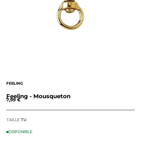
FEELING
Feeling - Mousqueton
Prix de vente
7,99 €
TAILLE:
TU
DISPONIBLE