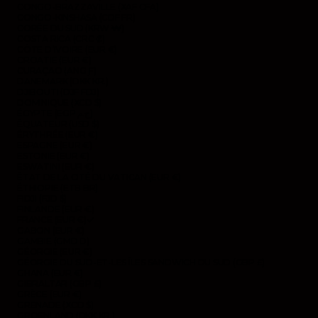
CONGO-BRAZZAVILLE (XAF CFA)
CONGO-KINSHASA (CDF FR)
CORÉE DU SUD (KRW ₩)
COSTA RICA (CRC ₡)
CÔTE D’IVOIRE (EUR €)
CROATIE (EUR €)
CURAÇAO (ANG Ƒ)
DANEMARK (DKK KR.)
DJIBOUTI (DJF FDJ)
DOMINIQUE (XCD $)
ÉGYPTE (EGP ج.م)
ÉQUATEUR (USD $)
ÉRYTHRÉE (EUR €)
ESPAGNE (EUR €)
ESTONIE (EUR €)
ESWATINI (EUR €)
ÉTAT DE LA CITÉ DU VATICAN (EUR €)
ÉTHIOPIE (ETB BR)
FIDJI (FJD $)
FINLANDE (EUR €)
FRANCE (EUR €)
GABON (EUR €)
GAMBIE (GMD D)
GÉORGIE (EUR €)
GÉORGIE DU SUD-ET-LES ÎLES SANDWICH DU SUD (GBP £)
GHANA (EUR €)
GIBRALTAR (GBP £)
GRÈCE (EUR €)
GRENADE (XCD $)
GROENLAND (DKK KR.)