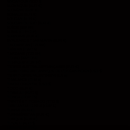
SINGAPOUR (SGD $)
SLOVAQUIE (EUR €)
SLOVÉNIE (EUR €)
SOMALIE (EUR €)
SOUDAN (EUR €)
SOUDAN DU SUD (EUR €)
SUÈDE (SEK KR)
SUISSE (CHF CHF)
SURINAME (EUR €)
SVALBARD ET JAN MAYEN (EUR €)
TADJIKISTAN (TJS ЅМ)
TAÏWAN (TWD $)
TANZANIE (TZS SH)
TCHAD (XAF CFA)
TCHÉQUIE (CZK KČ)
TERRES AUSTRALES FRANÇAISES (EUR €)
TERRITOIRE BRITANNIQUE DE L’OCÉAN INDIEN (USD $)
TERRITOIRES PALESTINIENS (ILS ₪)
THAÏLANDE (THB ฿)
TIMOR ORIENTAL (USD $)
TOGO (EUR €)
TOKELAU (NZD $)
TONGA (TOP T$)
TRINITÉ-ET-TOBAGO (TTD $)
TRISTAN DA CUNHA (GBP £)
TUNISIE (EUR €)
TURKMÉNISTAN (EUR €)
TURQUIE (EUR €)
TUVALU (AUD $)
UKRAINE (EUR €)