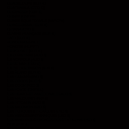
GUADELOUPE (EUR €)
GUATEMALA (GTQ Q)
GUERNESEY (GBP £)
GUINÉE (GNF FR)
GUINÉE ÉQUATORIALE (XAF CFA)
GUINÉE-BISSAU (EUR €)
GUYANA (GYD $)
GUYANE FRANÇAISE (EUR €)
HAÏTI (EUR €)
HONDURAS (HNL L)
HONGRIE (HUF FT)
ÎLE BOUVET (EUR €)
ÎLE CHRISTMAS (AUD $)
ÎLE NORFOLK (AUD $)
ÎLE DE MAN (GBP £)
ÎLE DE L’ASCENSION (SHP £)
ÎLES ÅLAND (EUR €)
ÎLES CAÏMANS (KYD $)
ÎLES COCOS (AUD $)
ÎLES COOK (NZD $)
ÎLES FÉROÉ (DKK KR.)
ÎLES HEARD-ET-MACDONALD (AUD $)
ÎLES MALOUINES (FKP £)
ÎLES PITCAIRN (NZD $)
ÎLES SALOMON (SBD $)
ÎLES TURQUES-ET-CAÏQUES (USD $)
ÎLES VIERGES BRITANNIQUES (USD $)
ÎLES MINEURES ÉLOIGNÉES DES ÉTATS-UNIS (USD $)
INDE (EUR €)
INDONÉSIE (IDR RP)