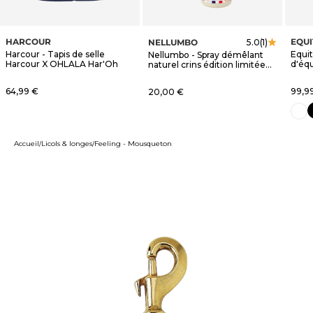
HARCOUR
EQU
NELLUMBO
5.0
(1)
Harcour - Tapis de selle
Equi
Nellumbo - Spray démêlant
Harcour X OHLALA Har'Oh
d'éq
naturel crins édition limitée
blanc
OHLALA
Prix de vente
Prix 
64,99 €
Prix de vente
99,9
20,00 €
n
blanc
Accueil
Licols & longes
Feeling - Mousqueton