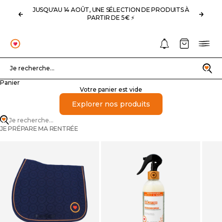
Passer au contenu
JUSQU'AU 14 AOÛT, UNE SÉLECTION DE PRODUITS À
Précédent
Suivan
PARTIR DE 5€ ⚡️
Notifications
Panier
Menu
OHLALA
Recherche
Je recherche...
Panier
Votre panier est vide
Explorer nos produits
Je recherche...
JE PRÉPARE MA RENTRÉE