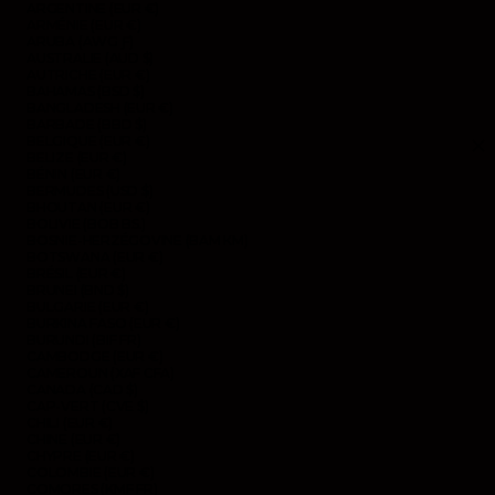
ARGENTINE (EUR €)
ARMÉNIE (EUR €)
ARUBA (AWG Ƒ)
AUSTRALIE (AUD $)
AUTRICHE (EUR €)
BAHAMAS (BSD $)
BANGLADESH (EUR €)
BARBADE (BBD $)
BELGIQUE (EUR €)
BELIZE (EUR €)
BÉNIN (EUR €)
BERMUDES (USD $)
BHOUTAN (EUR €)
BOLIVIE (BOB BS.)
BOSNIE-HERZÉGOVINE (BAM КМ)
BOTSWANA (EUR €)
BRÉSIL (EUR €)
BRUNEI (BND $)
BULGARIE (EUR €)
BURKINA FASO (EUR €)
BURUNDI (BIF FR)
CAMBODGE (EUR €)
CAMEROUN (XAF CFA)
CANADA (CAD $)
CAP-VERT (CVE $)
CHILI (EUR €)
CHINE (EUR €)
CHYPRE (EUR €)
COLOMBIE (EUR €)
COMORES (KMF FR)