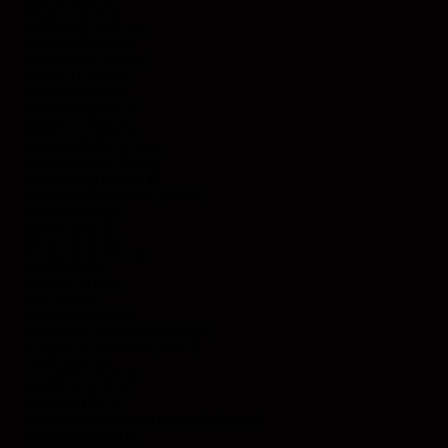
MALTE (EUR €)
MAROC (EUR €)
MARTINIQUE (EUR €)
MAURICE (MUR ₨)
MAURITANIE (EUR €)
MAYOTTE (EUR €)
MEXIQUE (EUR €)
MOLDAVIE (MDL L)
MONACO (EUR €)
MONGOLIE (MNT ₮)
MONTÉNÉGRO (EUR €)
MONTSERRAT (XCD $)
MOZAMBIQUE (EUR €)
MYANMAR (BIRMANIE) (EUR €)
NAMIBIE (EUR €)
NAURU (AUD $)
NÉPAL (NPR RS.)
NICARAGUA (NIO C$)
NIGER (EUR €)
NIGERIA (EUR €)
NIUE (NZD $)
NORVÈGE (EUR €)
NOUVELLE-CALÉDONIE (EUR €)
NOUVELLE-ZÉLANDE (NZD $)
OMAN (EUR €)
OUGANDA (EUR €)
PAKISTAN (EUR €)
PANAMA (USD $)
PAPOUASIE-NOUVELLE-GUINÉE (PGK K)
PARAGUAY (PYG ₲)