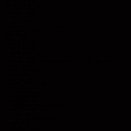
ÉGYPTE (EGP ج.م)
ÉQUATEUR (USD $)
ÉRYTHRÉE (EUR €)
ESPAGNE (EUR €)
ESTONIE (EUR €)
ESWATINI (EUR €)
ÉTAT DE LA CITÉ DU VATICAN (EUR €)
ÉTHIOPIE (ETB BR)
FIDJI (FJD $)
FINLANDE (EUR €)
FRANCE (EUR €)
GABON (EUR €)
GAMBIE (GMD D)
GÉORGIE (EUR €)
GÉORGIE DU SUD-ET-LES ÎLES SANDWICH DU SUD (GBP £)
GHANA (EUR €)
GIBRALTAR (GBP £)
GRÈCE (EUR €)
GRENADE (XCD $)
GROENLAND (DKK KR.)
GUADELOUPE (EUR €)
GUATEMALA (GTQ Q)
GUERNESEY (GBP £)
GUINÉE (GNF FR)
GUINÉE ÉQUATORIALE (XAF CFA)
GUINÉE-BISSAU (EUR €)
GUYANA (GYD $)
GUYANE FRANÇAISE (EUR €)
HAÏTI (EUR €)
HONDURAS (HNL L)