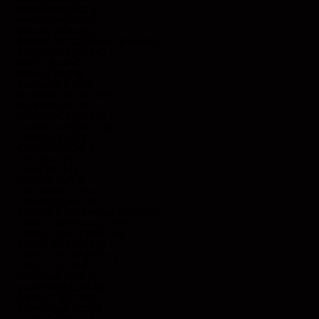
BERMUDES (USD $)
BHOUTAN (EUR €)
BOLIVIE (BOB BS.)
BOSNIE-HERZÉGOVINE (BAM КМ)
BOTSWANA (EUR €)
BRÉSIL (EUR €)
BRUNEI (BND $)
BULGARIE (EUR €)
BURKINA FASO (EUR €)
BURUNDI (BIF FR)
CAMBODGE (EUR €)
CAMEROUN (XAF CFA)
CANADA (CAD $)
CAP-VERT (CVE $)
CHILI (EUR €)
CHINE (EUR €)
CHYPRE (EUR €)
COLOMBIE (EUR €)
COMORES (KMF FR)
CONGO-BRAZZAVILLE (XAF CFA)
CONGO-KINSHASA (CDF FR)
CORÉE DU SUD (KRW ₩)
COSTA RICA (CRC ₡)
CÔTE D’IVOIRE (EUR €)
CROATIE (EUR €)
CURAÇAO (ANG Ƒ)
DANEMARK (DKK KR.)
DJIBOUTI (DJF FDJ)
DOMINIQUE (XCD $)