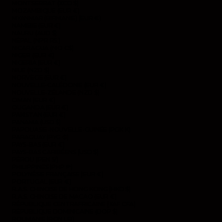
MONTSERRAT (XCD $)
MOZAMBIQUE (EUR €)
MYANMAR (BIRMANIE) (EUR €)
NAMIBIE (EUR €)
NAURU (AUD $)
NÉPAL (NPR RS.)
NICARAGUA (NIO C$)
NIGER (EUR €)
NIGERIA (EUR €)
NIUE (NZD $)
NORVÈGE (EUR €)
NOUVELLE-CALÉDONIE (EUR €)
NOUVELLE-ZÉLANDE (NZD $)
OMAN (EUR €)
OUGANDA (EUR €)
PAKISTAN (EUR €)
PANAMA (USD $)
PAPOUASIE-NOUVELLE-GUINÉE (PGK K)
PARAGUAY (PYG ₲)
PAYS-BAS (EUR €)
PAYS-BAS CARIBÉENS (USD $)
PÉROU (PEN S/)
PHILIPPINES (PHP ₱)
POLYNÉSIE FRANÇAISE (EUR €)
PORTUGAL (EUR €)
R.A.S. CHINOISE DE HONG KONG (HKD $)
R.A.S. CHINOISE DE MACAO (EUR €)
RÉPUBLIQUE CENTRAFRICAINE (XAF CFA)
RÉPUBLIQUE DOMINICAINE (DOP $)
ROUMANIE (RON LEI)