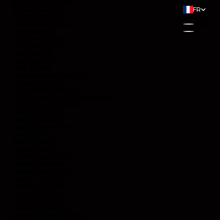
KIRGHIZSTAN (EUR €)
KIRIBATI (EUR €)
FR
KOSOVO (EUR €)
LANGUE
LA RÉUNION (EUR €)
FR
LAOS (LAK ₭)
NL
LESOTHO (EUR €)
LETTONIE (EUR €)
LIBAN (EUR €)
LIBERIA (EUR €)
LIBYE (EUR €)
LIECHTENSTEIN (CHF CHF)
LITUANIE (EUR €)
LUXEMBOURG (EUR €)
MACÉDOINE DU NORD (MKD ДЕН)
MADAGASCAR (EUR €)
MALAISIE (EUR €)
MALAWI (EUR €)
MALDIVES (MVR MVR)
MALI (EUR €)
MALTE (EUR €)
MAROC (EUR €)
MARTINIQUE (EUR €)
MAURICE (MUR ₨)
MAURITANIE (EUR €)
MAYOTTE (EUR €)
MEXIQUE (EUR €)
MOLDAVIE (MDL L)
MONACO (EUR €)
MONGOLIE (MNT ₮)
MONTÉNÉGRO (EUR €)