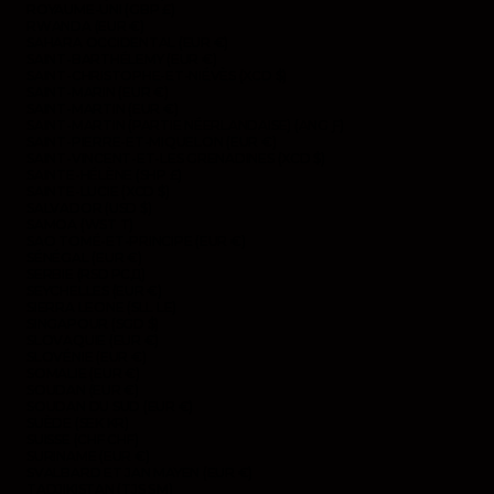
ROYAUME-UNI (GBP £)
RWANDA (EUR €)
SAHARA OCCIDENTAL (EUR €)
SAINT-BARTHÉLEMY (EUR €)
SAINT-CHRISTOPHE-ET-NIÉVÈS (XCD $)
SAINT-MARIN (EUR €)
SAINT-MARTIN (EUR €)
SAINT-MARTIN (PARTIE NÉERLANDAISE) (ANG Ƒ)
SAINT-PIERRE-ET-MIQUELON (EUR €)
SAINT-VINCENT-ET-LES GRENADINES (XCD $)
SAINTE-HÉLÈNE (SHP £)
SAINTE-LUCIE (XCD $)
SALVADOR (USD $)
SAMOA (WST T)
SAO TOMÉ-ET-PRINCIPE (EUR €)
SÉNÉGAL (EUR €)
SERBIE (RSD РСД)
SEYCHELLES (EUR €)
SIERRA LEONE (SLL LE)
SINGAPOUR (SGD $)
SLOVAQUIE (EUR €)
SLOVÉNIE (EUR €)
SOMALIE (EUR €)
SOUDAN (EUR €)
SOUDAN DU SUD (EUR €)
SUÈDE (SEK KR)
SUISSE (CHF CHF)
SURINAME (EUR €)
SVALBARD ET JAN MAYEN (EUR €)
TADJIKISTAN (TJS ЅМ)