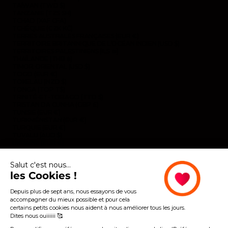
TAÏWAN (TWD $)
TANZANIE (TZS SH)
TCHAD (XAF CFA)
TCHÉQUIE (CZK KČ)
TERRES AUSTRALES FRANÇAISES (EUR €)
TERRITOIRE BRITANNIQUE DE L’OCÉAN INDIEN (USD $)
TERRITOIRES PALESTINIENS (ILS ₪)
THAÏLANDE (THB ฿)
TIMOR ORIENTAL (USD $)
TOGO (EUR €)
TOKELAU (NZD $)
TONGA (TOP T$)
TRINITÉ-ET-TOBAGO (TTD $)
TRISTAN DA CUNHA (GBP £)
TUNISIE (EUR €)
TURKMÉNISTAN (EUR €)
TURQUIE (EUR €)
TUVALU (AUD $)
UKRAINE (EUR €)
URUGUAY (UYU $U)
VANUATU (VUV VT)
Salut c'est nous...
VENEZUELA (USD $)
VIÊT NAM (VND ₫)
les Cookies !
WALLIS-ET-FUTUNA (EUR €)
YÉMEN (YER ﷼)
Depuis plus de sept ans, nous essayons de vous
ZAMBIE (EUR €)
accompagner du mieux possible et pour cela
ZIMBABWE (USD $)
certains petits cookies nous aident à nous améliorer tous les jours.
Dites nous ouiiiiii 🥰