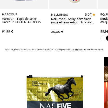
HARCOUR
EQU
NELLUMBO
5.0
(1)
Harcour - Tapis de selle
Equi
Nellumbo - Spray démêlant
Harcour X OHLALA Har'Oh
d'éq
naturel crins édition limitée
blanc
OHLALA
Prix de vente
Prix 
64,99 €
Prix de vente
99,9
20,00 €
n
blanc
Accueil
Flore intestinale & estomac
NAF - Complément alimentaire système digestif
Aller à l'élément 1
Aller à l'élément 2