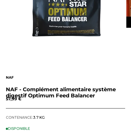
NAF
NAF - Complément alimentaire système
digestif Optimum Feed Balancer
Prix de vente
57,99 €
CONTENANCE:
3.7 KG
DISPONIBLE