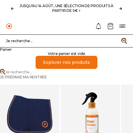
Passer au contenu
JUSQU'AU 14 AOÛT, UNE SÉLECTION DE PRODUITS À
Précédent
Suivan
PARTIR DE 5€ ⚡️
Notifications
Panier
Menu
OHLALA
Recherche
Je recherche...
Panier
Votre panier est vide
Explorer nos produits
Je recherche...
JE PRÉPARE MA RENTRÉE