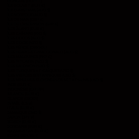
HONGRIE (HUF FT)
ÎLE BOUVET (EUR €)
ÎLE CHRISTMAS (AUD $)
ÎLE NORFOLK (AUD $)
ÎLE DE MAN (GBP £)
ÎLE DE L’ASCENSION (SHP £)
ÎLES ÅLAND (EUR €)
ÎLES CAÏMANS (KYD $)
ÎLES COCOS (AUD $)
ÎLES COOK (NZD $)
ÎLES FÉROÉ (DKK KR.)
ÎLES HEARD-ET-MACDONALD (AUD $)
ÎLES MALOUINES (FKP £)
ÎLES PITCAIRN (NZD $)
ÎLES SALOMON (SBD $)
ÎLES TURQUES-ET-CAÏQUES (USD $)
ÎLES VIERGES BRITANNIQUES (USD $)
ÎLES MINEURES ÉLOIGNÉES DES ÉTATS-UNIS (USD $)
INDE (EUR €)
INDONÉSIE (IDR RP)
IRLANDE (EUR €)
ISLANDE (ISK KR)
ISRAËL (ILS ₪)
ITALIE (EUR €)
JAMAÏQUE (JMD $)
JAPON (JPY ¥)
JERSEY (EUR €)
JORDANIE (EUR €)
KAZAKHSTAN (EUR €)
KENYA (KES KSH)