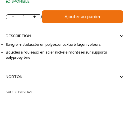
DISPONIBLE
Diminuer la quantité
Augmenter la quantité
Ajouter au panier
DESCRIPTION
Sangle matelassée en polyester texturé façon velours
Boucles à rouleaux en acier nickelé montées sur supports
polypropylène
NORTON
SKU: 203117045