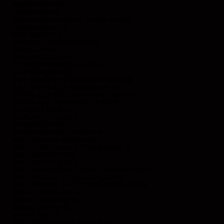
PAKISTAN (EUR €)
PANAMA (USD $)
PAPOUASIE-NOUVELLE-GUINÉE (PGK K)
PARAGUAY (PYG ₲)
PAYS-BAS (EUR €)
PAYS-BAS CARIBÉENS (USD $)
PÉROU (PEN S/)
PHILIPPINES (PHP ₱)
POLYNÉSIE FRANÇAISE (EUR €)
PORTUGAL (EUR €)
R.A.S. CHINOISE DE HONG KONG (HKD $)
R.A.S. CHINOISE DE MACAO (EUR €)
RÉPUBLIQUE CENTRAFRICAINE (XAF CFA)
RÉPUBLIQUE DOMINICAINE (DOP $)
ROUMANIE (RON LEI)
ROYAUME-UNI (GBP £)
RWANDA (EUR €)
SAHARA OCCIDENTAL (EUR €)
SAINT-BARTHÉLEMY (EUR €)
SAINT-CHRISTOPHE-ET-NIÉVÈS (XCD $)
SAINT-MARIN (EUR €)
SAINT-MARTIN (EUR €)
SAINT-MARTIN (PARTIE NÉERLANDAISE) (ANG Ƒ)
SAINT-PIERRE-ET-MIQUELON (EUR €)
SAINT-VINCENT-ET-LES GRENADINES (XCD $)
SAINTE-HÉLÈNE (SHP £)
SAINTE-LUCIE (XCD $)
SALVADOR (USD $)
SAMOA (WST T)
SAO TOMÉ-ET-PRINCIPE (EUR €)