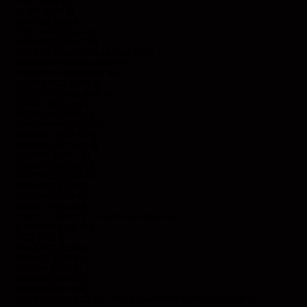
CHILI (EUR €)
CHINE (EUR €)
CHYPRE (EUR €)
COLOMBIE (EUR €)
COMORES (KMF FR)
CONGO-BRAZZAVILLE (XAF CFA)
CONGO-KINSHASA (CDF FR)
CORÉE DU SUD (KRW ₩)
COSTA RICA (CRC ₡)
CÔTE D’IVOIRE (EUR €)
CROATIE (EUR €)
CURAÇAO (ANG Ƒ)
DANEMARK (DKK KR.)
DJIBOUTI (DJF FDJ)
DOMINIQUE (XCD $)
ÉGYPTE (EGP ج.م)
ÉQUATEUR (USD $)
ÉRYTHRÉE (EUR €)
ESPAGNE (EUR €)
ESTONIE (EUR €)
ESWATINI (EUR €)
ÉTAT DE LA CITÉ DU VATICAN (EUR €)
ÉTHIOPIE (ETB BR)
FIDJI (FJD $)
FINLANDE (EUR €)
FRANCE (EUR €)
GABON (EUR €)
GAMBIE (GMD D)
GÉORGIE (EUR €)
GÉORGIE DU SUD-ET-LES ÎLES SANDWICH DU SUD (GBP £)