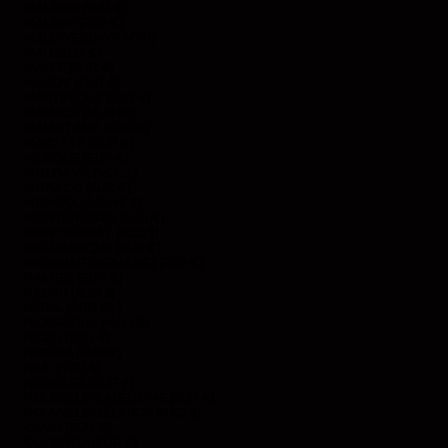
MALAISIE (EUR €)
MALAWI (EUR €)
MALDIVES (MVR MVR)
MALI (EUR €)
MALTE (EUR €)
MAROC (EUR €)
MARTINIQUE (EUR €)
MAURICE (MUR ₨)
MAURITANIE (EUR €)
MAYOTTE (EUR €)
MEXIQUE (EUR €)
MOLDAVIE (MDL L)
MONACO (EUR €)
MONGOLIE (MNT ₮)
MONTÉNÉGRO (EUR €)
MONTSERRAT (XCD $)
MOZAMBIQUE (EUR €)
MYANMAR (BIRMANIE) (EUR €)
NAMIBIE (EUR €)
NAURU (AUD $)
NÉPAL (NPR RS.)
NICARAGUA (NIO C$)
NIGER (EUR €)
NIGERIA (EUR €)
NIUE (NZD $)
NORVÈGE (EUR €)
NOUVELLE-CALÉDONIE (EUR €)
NOUVELLE-ZÉLANDE (NZD $)
OMAN (EUR €)
OUGANDA (EUR €)