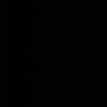
ANGOLA (EUR €)
ANGUILLA (XCD $)
ANTIGUA-ET-BARBUDA (XCD $)
ARABIE SAOUDITE (SAR ر.س)
ARGENTINE (EUR €)
ARMÉNIE (EUR €)
ARUBA (AWG Ƒ)
AUSTRALIE (AUD $)
AUTRICHE (EUR €)
BAHAMAS (BSD $)
BANGLADESH (EUR €)
BARBADE (BBD $)
BELGIQUE (EUR €)
BELIZE (EUR €)
BÉNIN (EUR €)
BERMUDES (USD $)
BHOUTAN (EUR €)
BOLIVIE (BOB BS.)
BOSNIE-HERZÉGOVINE (BAM КМ)
BOTSWANA (EUR €)
BRÉSIL (EUR €)
BRUNEI (BND $)
BULGARIE (EUR €)
BURKINA FASO (EUR €)
BURUNDI (BIF FR)
CAMBODGE (EUR €)
CAMEROUN (XAF CFA)
CANADA (CAD $)
CAP-VERT (CVE $)