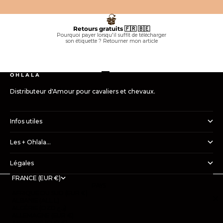
Retours gratuits 🇫🇷 🇧🇪
Pourquoi payer lorsqu'il suffit de télécharger
son étiquette ?
Retourner mon article
Aller à l'élément 1
Aller à l'élément 2
Aller à l'élément 3
Aller à l'élément 4
O H L A L A
Distributeur d'Amour pour cavaliers et chevaux.
Infos utiles
Les + Ohlala...
Légales
FRANCE (EUR €)
PAYS
AFRIQUE DU SUD (EUR €)
ALBANIE (ALL L)
ALGÉRIE (DZD د.ج)
ALLEMAGNE (EUR €)
ANDORRE (EUR €)