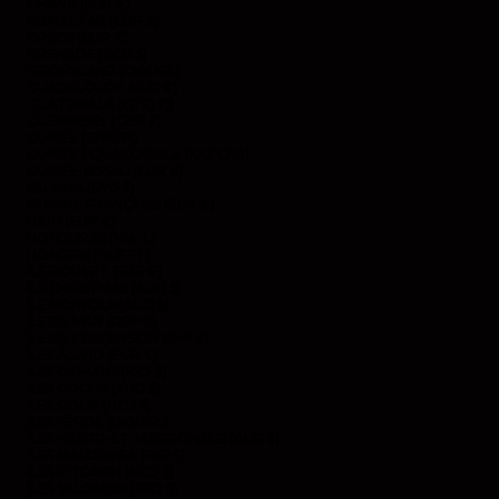
GHANA (EUR €)
GIBRALTAR (GBP £)
GRÈCE (EUR €)
GRENADE (XCD $)
GROENLAND (DKK KR.)
GUADELOUPE (EUR €)
GUATEMALA (GTQ Q)
GUERNESEY (GBP £)
GUINÉE (GNF FR)
GUINÉE ÉQUATORIALE (XAF CFA)
GUINÉE-BISSAU (EUR €)
GUYANA (GYD $)
GUYANE FRANÇAISE (EUR €)
HAÏTI (EUR €)
HONDURAS (HNL L)
HONGRIE (HUF FT)
ÎLE BOUVET (EUR €)
ÎLE CHRISTMAS (AUD $)
ÎLE NORFOLK (AUD $)
ÎLE DE MAN (GBP £)
ÎLE DE L’ASCENSION (SHP £)
ÎLES ÅLAND (EUR €)
ÎLES CAÏMANS (KYD $)
ÎLES COCOS (AUD $)
ÎLES COOK (NZD $)
ÎLES FÉROÉ (DKK KR.)
ÎLES HEARD-ET-MACDONALD (AUD $)
ÎLES MALOUINES (FKP £)
ÎLES PITCAIRN (NZD $)
ÎLES SALOMON (SBD $)