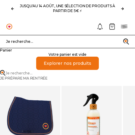
Passer au contenu
JUSQU'AU 14 AOÛT, UNE SÉLECTION DE PRODUITS À
Précédent
Suivan
PARTIR DE 5€ ⚡️
Notifications
Panier
Menu
OHLALA
Recherche
Je recherche...
Panier
Votre panier est vide
Explorer nos produits
Je recherche...
JE PRÉPARE MA RENTRÉE