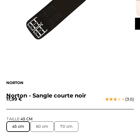
NORTON
Norton - Sangle courte noir
Prix de vente
17,99 €
(3.0)
TAILLE:
45 CM
45 cm
60 cm
70 cm