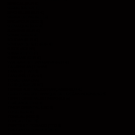
SÉNÉGAL (EUR €)
SERBIE (RSD РСД)
SEYCHELLES (EUR €)
SIERRA LEONE (SLL LE)
SINGAPOUR (SGD $)
SLOVAQUIE (EUR €)
SLOVÉNIE (EUR €)
SOMALIE (EUR €)
SOUDAN (EUR €)
SOUDAN DU SUD (EUR €)
SUÈDE (SEK KR)
SUISSE (CHF CHF)
SURINAME (EUR €)
SVALBARD ET JAN MAYEN (EUR €)
TADJIKISTAN (TJS ЅМ)
TAÏWAN (TWD $)
TANZANIE (TZS SH)
TCHAD (XAF CFA)
TCHÉQUIE (CZK KČ)
TERRES AUSTRALES FRANÇAISES (EUR €)
TERRITOIRE BRITANNIQUE DE L’OCÉAN INDIEN (USD $)
TERRITOIRES PALESTINIENS (ILS ₪)
THAÏLANDE (THB ฿)
TIMOR ORIENTAL (USD $)
TOGO (EUR €)
TOKELAU (NZD $)
TONGA (TOP T$)
TRINITÉ-ET-TOBAGO (TTD $)
TRISTAN DA CUNHA (GBP £)
TUNISIE (EUR €)