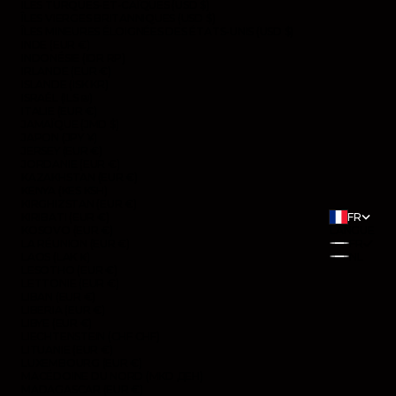
ÎLES TURQUES-ET-CAÏQUES (USD $)
ÎLES VIERGES BRITANNIQUES (USD $)
ÎLES MINEURES ÉLOIGNÉES DES ÉTATS-UNIS (USD $)
INDE (EUR €)
INDONÉSIE (IDR RP)
IRLANDE (EUR €)
ISLANDE (ISK KR)
ISRAËL (ILS ₪)
ITALIE (EUR €)
JAMAÏQUE (JMD $)
JAPON (JPY ¥)
JERSEY (EUR €)
JORDANIE (EUR €)
KAZAKHSTAN (EUR €)
KENYA (KES KSH)
KIRGHIZSTAN (EUR €)
KIRIBATI (EUR €)
FR
KOSOVO (EUR €)
LANGUE
LA RÉUNION (EUR €)
FR
LAOS (LAK ₭)
NL
LESOTHO (EUR €)
LETTONIE (EUR €)
LIBAN (EUR €)
LIBERIA (EUR €)
LIBYE (EUR €)
LIECHTENSTEIN (CHF CHF)
LITUANIE (EUR €)
LUXEMBOURG (EUR €)
MACÉDOINE DU NORD (MKD ДЕН)
MADAGASCAR (EUR €)