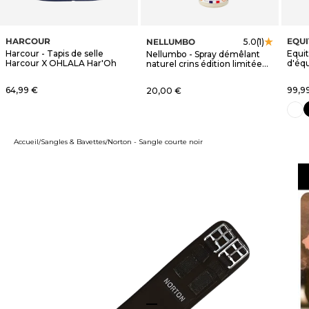
HARCOUR
EQU
NELLUMBO
5.0
(1)
Harcour - Tapis de selle
Equi
Nellumbo - Spray démêlant
Harcour X OHLALA Har'Oh
d'éq
naturel crins édition limitée
blanc
OHLALA
Prix de vente
Prix 
64,99 €
Prix de vente
99,9
20,00 €
n
blanc
Accueil
Sangles & Bavettes
Norton - Sangle courte noir
Aller à l'élément 1
Aller à l'élément 2