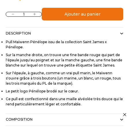
Diminuer la quantité
Augmenter la quantité
Ajouter au panier
DESCRIPTION
Pull Maïwenn Pénélope issu de la collection Saint James x
Pénélope.
Sur la manche droite, on trouve une fine bande rouge qui part de
l'épaule jusqu'au poignet et sur la manche gauche, une fine bande
blanche sur lequel on trouve une petite étiquette Saint James.
Sur l'épaule, à gauche, comme un vrai pull marin, le Maïwenn
s'ouvre grâce à trois boutons (un marine, un blanc, un rouge, tous
les trois marqués du PL de la marque).
Le petit logo Pénélope brodé sur le cœur.
Ce pull est confectionné dans une maille alvéolée très douce qui le
rend particulièrement léger et confortable.
COMPOSITION