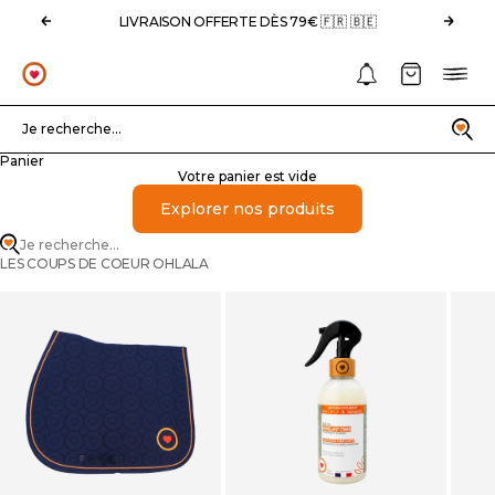
Passer au contenu
Précédent
Suivan
LIVRAISON OFFERTE DÈS 79€ 🇫🇷 🇧🇪
Notifications
Panier
Menu
OHLALA
Recherche
Je recherche...
Panier
Votre panier est vide
Explorer nos produits
Je recherche...
LES COUPS DE COEUR OHLALA