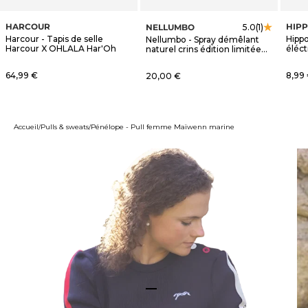
HARCOUR
HIP
NELLUMBO
5.0
(1)
Harcour - Tapis de selle
Hippo
Nellumbo - Spray démêlant
Harcour X OHLALA Har'Oh
éléct
naturel crins édition limitée
OHLALA
Prix de vente
Prix 
64,99 €
Prix de vente
8,99
20,00 €
Accueil
Pulls & sweats
Pénélope - Pull femme Maïwenn marine
Aller à l'élément 1
Aller à l'élément 2