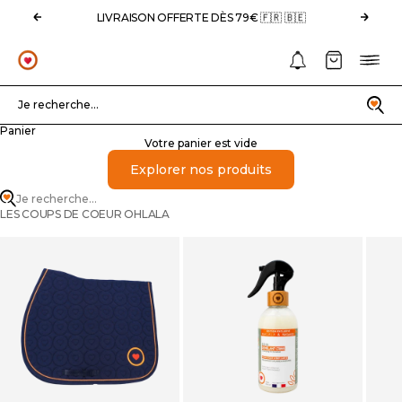
Passer au contenu
Précédent
Suivan
LIVRAISON OFFERTE DÈS 79€ 🇫🇷 🇧🇪
Notifications
Panier
Menu
OHLALA
Recherche
Je recherche...
Panier
Votre panier est vide
Explorer nos produits
Je recherche...
LES COUPS DE COEUR OHLALA