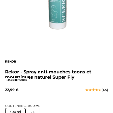
REKOR
Rekor - Spray anti-mouches taons et
moustiques naturel Super Fly
MADE IN FRANCE
Prix de vente
22,99 €
(4.5)
CONTENANCE:
500 ML
500 ml
2 L