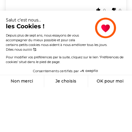
0
0
Salut c'est nous...
les Cookies !
Depuis plus de sept ans, nous essayons de vous
accompagner du mieux possible et pour cela
certains petits cookies nous aident à nous améliorer tous les jours.
Dites nous ouiiiiii 🥰
Pour modifier vos préférences par la suite, cliquez sur le lien 'Préférences de
cookies' situé dans le pied de page.
Rekor
Consentements certifiés par
Retrouvez l'ensemble des produits de la marque juste ici.
Non merci
Je choisis
OK pour moi
Découvrir la marque
Axeptio consent
Plateforme de Gestion du Consentement : Personnalisez vos Options
Notre plateforme vous permet d'adapter et de gérer vos paramètres de confidential
MADE IN FRANCE
MADE IN FRANCE