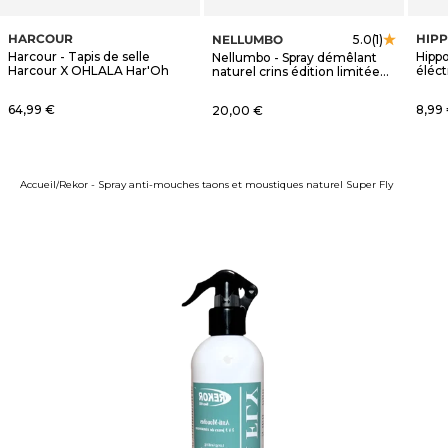
HARCOUR
HIP
NELLUMBO
5.0
(1)
Harcour - Tapis de selle
Hippo
Nellumbo - Spray démêlant
Harcour X OHLALA Har'Oh
éléct
naturel crins édition limitée
OHLALA
Prix de vente
Prix 
64,99 €
Prix de vente
8,99
20,00 €
Accueil
Rekor - Spray anti-mouches taons et moustiques naturel Super Fly