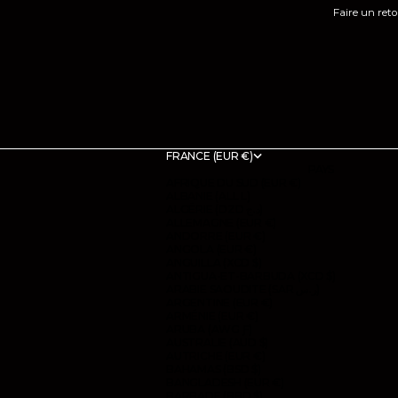
Faire un ret
FRANCE (EUR €)
PAYS
AFRIQUE DU SUD (EUR €)
ALBANIE (ALL L)
ALGÉRIE (DZD د.ج)
ALLEMAGNE (EUR €)
ANDORRE (EUR €)
ANGOLA (EUR €)
ANGUILLA (XCD $)
ANTIGUA-ET-BARBUDA (XCD $)
ARABIE SAOUDITE (SAR ر.س)
ARGENTINE (EUR €)
ARMÉNIE (EUR €)
ARUBA (AWG Ƒ)
AUSTRALIE (AUD $)
AUTRICHE (EUR €)
BAHAMAS (BSD $)
BANGLADESH (EUR €)
BARBADE (BBD $)