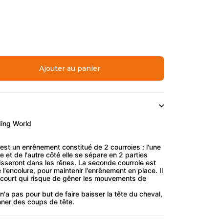
quantité
Ajouter au panier
ding World
est un enrênement constitué de 2 courroies : l'une
le et de l'autre côté elle se sépare en 2 parties
isseront dans les rênes. La seconde courroie est
de l'encolure, pour maintenir l'enrênement en place. Il
p court qui risque de gêner les mouvements de
'a pas pour but de faire baisser la tête du cheval,
ner des coups de tête.