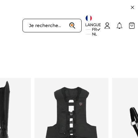
uivant
Recherche
Connexion
Notificatio
Panie
LANGUE
Je recherche...
FR
NL