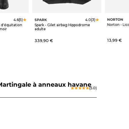
NORTON
SPARK
4.6
(5)
4.0
(3)
Norton - Lico
 d'équitation
Spark - Gilet airbag Hippodrome
noir
adulte
Prix de ve
Prix de vente
13,99 €
339,90 €
 Martingale à anneaux havane
(5.0)