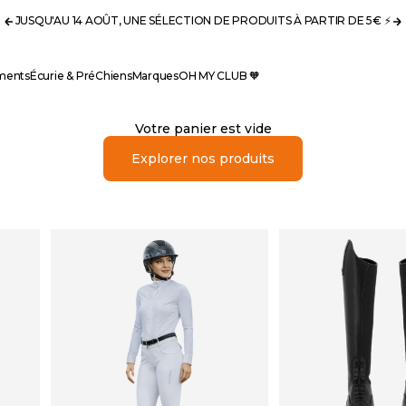
JUSQU'AU 14 AOÛT, UNE SÉLECTION DE PRODUITS À PARTIR DE 5€ ⚡️
Précédent
S
ments
Écurie & Pré
Chiens
Marques
OH MY CLUB 🧡
Votre panier est vide
Explorer nos produits