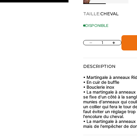
TAILLE:
CHEVAL
DISPONIBLE
Diminuer la quantité
Augmenter la 
DESCRIPTION
• Martingale à anneaux Ri
• En cuir de buffle
• Bouclerie inox
• La martingale à anneaux 
se fixe d'un côté à la sang
munies d'anneaux qui coul
un collier qui fera le tour 
faut éviter un réglage tro
l'encolure du cheval.
• La martingale à anneaux n
mais de l'empêcher de don