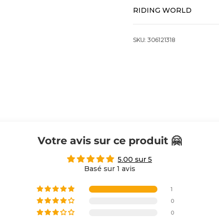
RIDING WORLD
SKU: 306121318
Votre avis sur ce produit 🤗
5.00 sur 5
Basé sur 1 avis
1
0
0