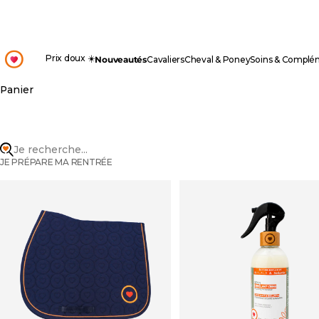
Passer au contenu
OHLALA
Prix doux ☀️
Nouveautés
Cavaliers
Cheval & Poney
Soins & Complé
Panier
Je recherche...
JE PRÉPARE MA RENTRÉE