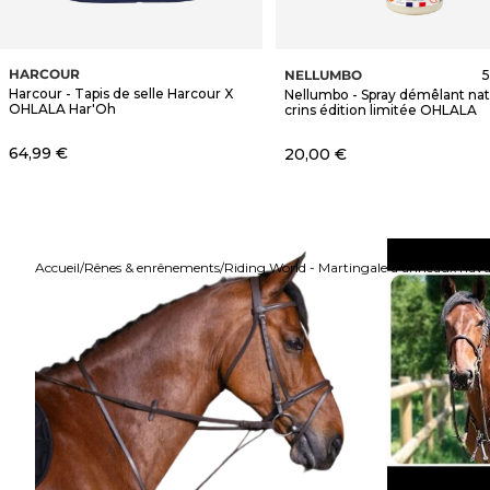
HARCOUR
NELLUMBO
5
Harcour - Tapis de selle Harcour X
Nellumbo - Spray démêlant nat
OHLALA Har'Oh
crins édition limitée OHLALA
Prix de vente
64,99 €
Prix de vente
20,00 €
Accueil
Rênes & enrênements
Riding World - Martingale à anneaux hav