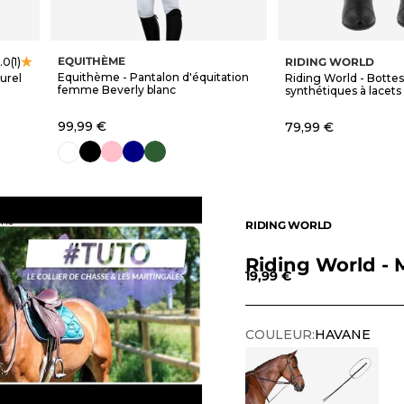
EQUITHÈME
RIDING WORLD
.0
(1)
Equithème - Pantalon d'équitation
urel
Riding World - Bottes
femme Beverly blanc
synthétiques à lacets 
Prix de vente
99,99 €
Prix de vente
79,99 €
noir
rose
marine
vert forêt
blanc
ane
RIDING WORLD
Riding World -
Prix de vente
19,99 €
COULEUR:
HAVANE