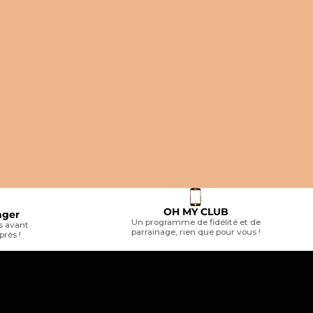
RIDING WORLD
RIDING W
4.5
(2)
Riding World - Pantalon d'équitation
ise anti-
Riding Wor
femme River noir
o Belly grise
zèbre
Prix de vente
45,99 €
Prix de v
57,99 €
beige
marine
noir
OH MY CLUB
nger
Un programme de fidélité et de
 avant
parrainage, rien que pour vous !
près !