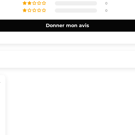
0
0
Donner mon avis
4