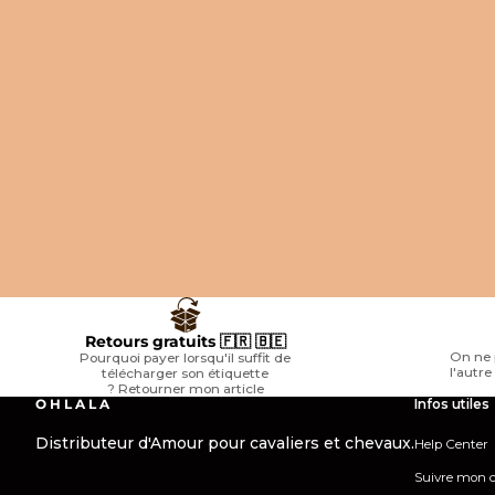
RIDING WORLD
RIDING WORLD
Riding World - Chemise anti-
Riding World - Masque anti
mouches mesh Belly zebre
avec oreilles First marine
Prix de vente
42,99 €
Prix de vente
16,49 €
Retours gratuits 🇫🇷 🇧🇪
On ne 
Pourquoi payer lorsqu'il suffit de
l'autr
télécharger son étiquette
?
Retourner mon article
O H L A L A
Infos utiles
Distributeur d'Amour pour cavaliers et chevaux.
Help Center
Suivre mon c