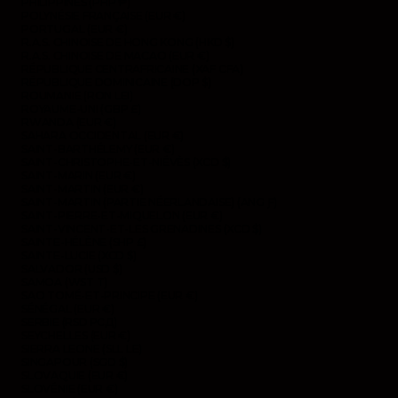
PHILIPPINES (PHP ₱)
POLYNÉSIE FRANÇAISE (EUR €)
PORTUGAL (EUR €)
R.A.S. CHINOISE DE HONG KONG (HKD $)
R.A.S. CHINOISE DE MACAO (EUR €)
RÉPUBLIQUE CENTRAFRICAINE (XAF CFA)
RÉPUBLIQUE DOMINICAINE (DOP $)
ROUMANIE (RON LEI)
ROYAUME-UNI (GBP £)
RWANDA (EUR €)
SAHARA OCCIDENTAL (EUR €)
SAINT-BARTHÉLEMY (EUR €)
SAINT-CHRISTOPHE-ET-NIÉVÈS (XCD $)
SAINT-MARIN (EUR €)
SAINT-MARTIN (EUR €)
SAINT-MARTIN (PARTIE NÉERLANDAISE) (ANG Ƒ)
SAINT-PIERRE-ET-MIQUELON (EUR €)
SAINT-VINCENT-ET-LES GRENADINES (XCD $)
SAINTE-HÉLÈNE (SHP £)
SAINTE-LUCIE (XCD $)
SALVADOR (USD $)
SAMOA (WST T)
SAO TOMÉ-ET-PRINCIPE (EUR €)
SÉNÉGAL (EUR €)
SERBIE (RSD РСД)
SEYCHELLES (EUR €)
SIERRA LEONE (SLL LE)
SINGAPOUR (SGD $)
SLOVAQUIE (EUR €)
SLOVÉNIE (EUR €)