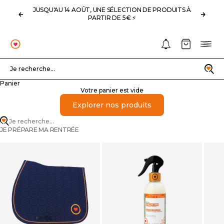
Passer au contenu
JUSQU'AU 14 AOÛT, UNE SÉLECTION DE PRODUITS À
Précédent
Suivan
PARTIR DE 5€ ⚡️
Notifications
Panier
Menu
OHLALA
Recherche
Je recherche...
Panier
Votre panier est vide
Explorer nos produits
Je recherche...
JE PRÉPARE MA RENTRÉE