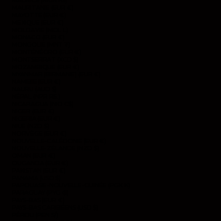
MAURICE (MUR ₨)
MAURITANIE (EUR €)
MAYOTTE (EUR €)
MEXIQUE (EUR €)
MOLDAVIE (MDL L)
MONACO (EUR €)
MONGOLIE (MNT ₮)
MONTÉNÉGRO (EUR €)
MONTSERRAT (XCD $)
MOZAMBIQUE (EUR €)
MYANMAR (BIRMANIE) (EUR €)
NAMIBIE (EUR €)
NAURU (AUD $)
NÉPAL (NPR RS.)
NICARAGUA (NIO C$)
NIGER (EUR €)
NIGERIA (EUR €)
NIUE (NZD $)
NORVÈGE (EUR €)
NOUVELLE-CALÉDONIE (EUR €)
NOUVELLE-ZÉLANDE (NZD $)
OMAN (EUR €)
OUGANDA (EUR €)
PAKISTAN (EUR €)
PANAMA (USD $)
PAPOUASIE-NOUVELLE-GUINÉE (PGK K)
PARAGUAY (PYG ₲)
PAYS-BAS (EUR €)
PAYS-BAS CARIBÉENS (USD $)
PÉROU (PEN S/)