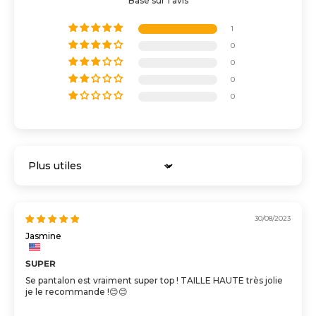
Basé sur 1 avis
1
0
0
0
0
Sort by
30/08/2023
Jasmine
SUPER
Se pantalon est vraiment super top ! TAILLE HAUTE très jolie
je le recommande !😊😊