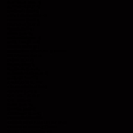
AUSTRALIE (AUD $)
AUTRICHE (EUR €)
BAHAMAS (BSD $)
BANGLADESH (EUR €)
BARBADE (BBD $)
BELGIQUE (EUR €)
BELIZE (EUR €)
BÉNIN (EUR €)
BERMUDES (USD $)
BHOUTAN (EUR €)
BOLIVIE (BOB BS.)
BOSNIE-HERZÉGOVINE (BAM КМ)
BOTSWANA (EUR €)
BRÉSIL (EUR €)
BRUNEI (BND $)
BULGARIE (EUR €)
BURKINA FASO (EUR €)
BURUNDI (BIF FR)
CAMBODGE (EUR €)
CAMEROUN (XAF CFA)
CANADA (CAD $)
CAP-VERT (CVE $)
CHILI (EUR €)
CHINE (EUR €)
CHYPRE (EUR €)
COLOMBIE (EUR €)
COMORES (KMF FR)
CONGO-BRAZZAVILLE (XAF CFA)
CONGO-KINSHASA (CDF FR)
CORÉE DU SUD (KRW ₩)