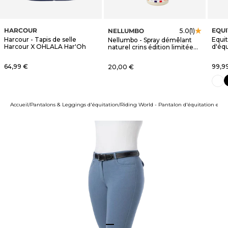
HARCOUR
EQU
NELLUMBO
5.0
(1)
Harcour - Tapis de selle
Equi
Nellumbo - Spray démêlant
Harcour X OHLALA Har'Oh
d'éq
naturel crins édition limitée
blanc
OHLALA
Prix de vente
Prix 
64,99 €
Prix de vente
99,9
20,00 €
n
blanc
Accueil
Pantalons & Leggings d'équitation
Riding World - Pantalon d'équitation enfa
Aller à l'élément 1
Aller à l'élément 2
Aller à l'élément 3