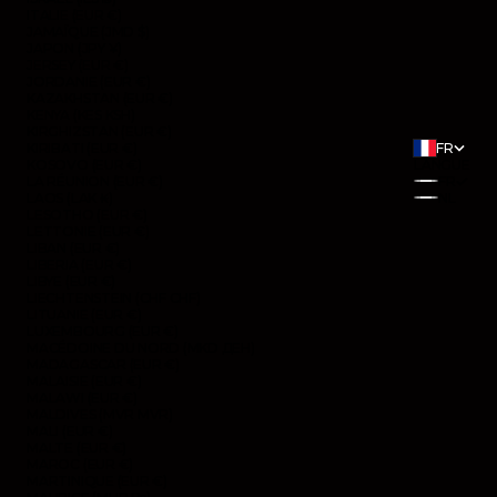
ITALIE (EUR €)
JAMAÏQUE (JMD $)
JAPON (JPY ¥)
JERSEY (EUR €)
JORDANIE (EUR €)
KAZAKHSTAN (EUR €)
KENYA (KES KSH)
KIRGHIZSTAN (EUR €)
KIRIBATI (EUR €)
FR
KOSOVO (EUR €)
LANGUE
LA RÉUNION (EUR €)
FR
LAOS (LAK ₭)
NL
LESOTHO (EUR €)
LETTONIE (EUR €)
LIBAN (EUR €)
LIBERIA (EUR €)
LIBYE (EUR €)
LIECHTENSTEIN (CHF CHF)
LITUANIE (EUR €)
LUXEMBOURG (EUR €)
MACÉDOINE DU NORD (MKD ДЕН)
MADAGASCAR (EUR €)
MALAISIE (EUR €)
MALAWI (EUR €)
MALDIVES (MVR MVR)
MALI (EUR €)
MALTE (EUR €)
MAROC (EUR €)
MARTINIQUE (EUR €)