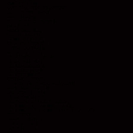
GUINÉE (GNF FR)
GUINÉE ÉQUATORIALE (XAF CFA)
GUINÉE-BISSAU (EUR €)
GUYANA (GYD $)
GUYANE FRANÇAISE (EUR €)
HAÏTI (EUR €)
HONDURAS (HNL L)
HONGRIE (HUF FT)
ÎLE BOUVET (EUR €)
ÎLE CHRISTMAS (AUD $)
ÎLE NORFOLK (AUD $)
ÎLE DE MAN (GBP £)
ÎLE DE L’ASCENSION (SHP £)
ÎLES ÅLAND (EUR €)
ÎLES CAÏMANS (KYD $)
ÎLES COCOS (AUD $)
ÎLES COOK (NZD $)
ÎLES FÉROÉ (DKK KR.)
ÎLES HEARD-ET-MACDONALD (AUD $)
ÎLES MALOUINES (FKP £)
ÎLES PITCAIRN (NZD $)
ÎLES SALOMON (SBD $)
ÎLES TURQUES-ET-CAÏQUES (USD $)
ÎLES VIERGES BRITANNIQUES (USD $)
ÎLES MINEURES ÉLOIGNÉES DES ÉTATS-UNIS (USD $)
INDE (EUR €)
INDONÉSIE (IDR RP)
IRLANDE (EUR €)
ISLANDE (ISK KR)
ISRAËL (ILS ₪)