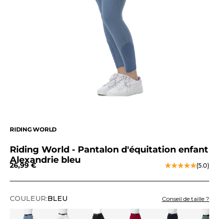
RIDING WORLD
Riding World - Pantalon d'équitation enfant
Alexandrie bleu
Prix de vente
26,99 €
(5.0)
COULEUR:
BLEU
Conseil de taille ?