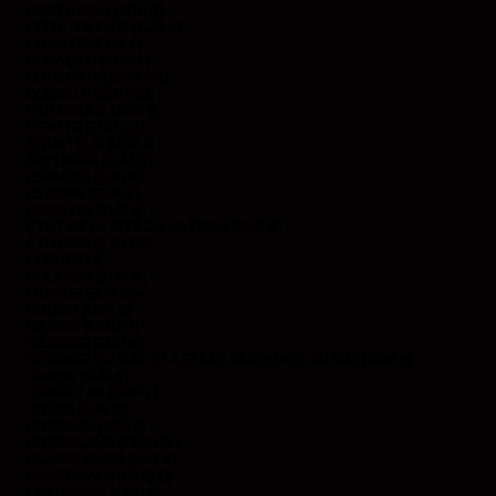
COSTA RICA (CRC ₡)
CÔTE D’IVOIRE (EUR €)
CROATIE (EUR €)
CURAÇAO (ANG Ƒ)
DANEMARK (DKK KR.)
DJIBOUTI (DJF FDJ)
DOMINIQUE (XCD $)
ÉGYPTE (EGP ج.م)
ÉQUATEUR (USD $)
ÉRYTHRÉE (EUR €)
ESPAGNE (EUR €)
ESTONIE (EUR €)
ESWATINI (EUR €)
ÉTAT DE LA CITÉ DU VATICAN (EUR €)
ÉTHIOPIE (ETB BR)
FIDJI (FJD $)
FINLANDE (EUR €)
FRANCE (EUR €)
GABON (EUR €)
GAMBIE (GMD D)
GÉORGIE (EUR €)
GÉORGIE DU SUD-ET-LES ÎLES SANDWICH DU SUD (GBP £)
GHANA (EUR €)
GIBRALTAR (GBP £)
GRÈCE (EUR €)
GRENADE (XCD $)
GROENLAND (DKK KR.)
GUADELOUPE (EUR €)
GUATEMALA (GTQ Q)
GUERNESEY (GBP £)