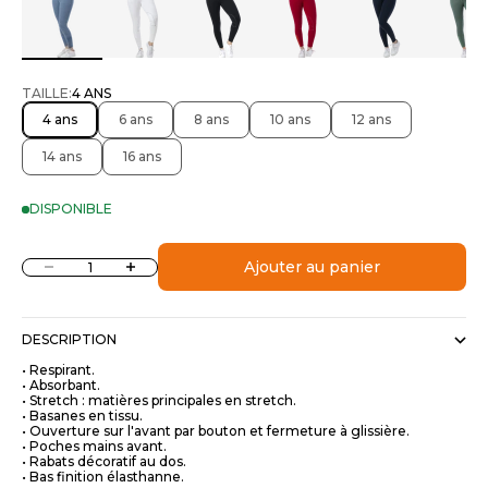
TAILLE:
4 ANS
4 ans
6 ans
8 ans
10 ans
12 ans
14 ans
16 ans
DISPONIBLE
Diminuer la quantité
Augmenter la quantité
Ajouter au panier
DESCRIPTION
• Respirant.
• Absorbant.
• Stretch : matières principales en stretch.
• Basanes en tissu.
• Ouverture sur l'avant par bouton et fermeture à glissière.
• Poches mains avant.
• Rabats décoratif au dos.
• Bas finition élasthanne.