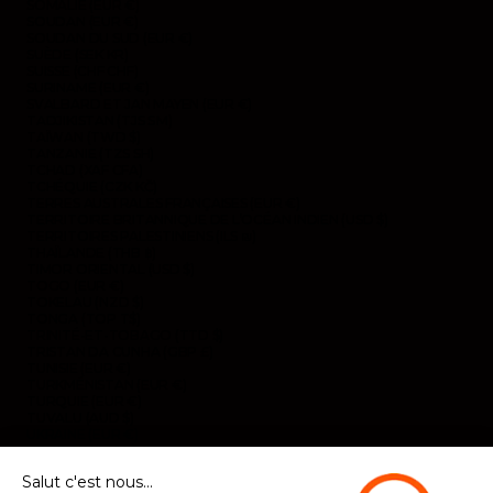
SOMALIE (EUR €)
SOUDAN (EUR €)
SOUDAN DU SUD (EUR €)
SUÈDE (SEK KR)
SUISSE (CHF CHF)
SURINAME (EUR €)
SVALBARD ET JAN MAYEN (EUR €)
TADJIKISTAN (TJS ЅМ)
TAÏWAN (TWD $)
TANZANIE (TZS SH)
TCHAD (XAF CFA)
TCHÉQUIE (CZK KČ)
TERRES AUSTRALES FRANÇAISES (EUR €)
TERRITOIRE BRITANNIQUE DE L’OCÉAN INDIEN (USD $)
TERRITOIRES PALESTINIENS (ILS ₪)
THAÏLANDE (THB ฿)
TIMOR ORIENTAL (USD $)
TOGO (EUR €)
TOKELAU (NZD $)
TONGA (TOP T$)
TRINITÉ-ET-TOBAGO (TTD $)
TRISTAN DA CUNHA (GBP £)
TUNISIE (EUR €)
TURKMÉNISTAN (EUR €)
TURQUIE (EUR €)
TUVALU (AUD $)
UKRAINE (EUR €)
URUGUAY (UYU $U)
VANUATU (VUV VT)
Salut c'est nous...
VENEZUELA (USD $)