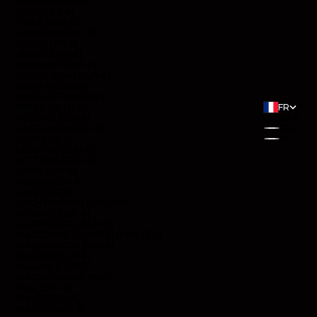
ISLANDE (ISK KR)
ISRAËL (ILS ₪)
ITALIE (EUR €)
JAMAÏQUE (JMD $)
JAPON (JPY ¥)
JERSEY (EUR €)
JORDANIE (EUR €)
KAZAKHSTAN (EUR €)
KENYA (KES KSH)
KIRGHIZSTAN (EUR €)
KIRIBATI (EUR €)
FR
KOSOVO (EUR €)
LANGUE
LA RÉUNION (EUR €)
FR
LAOS (LAK ₭)
NL
LESOTHO (EUR €)
LETTONIE (EUR €)
LIBAN (EUR €)
LIBERIA (EUR €)
LIBYE (EUR €)
LIECHTENSTEIN (CHF CHF)
LITUANIE (EUR €)
LUXEMBOURG (EUR €)
MACÉDOINE DU NORD (MKD ДЕН)
MADAGASCAR (EUR €)
MALAISIE (EUR €)
MALAWI (EUR €)
MALDIVES (MVR MVR)
MALI (EUR €)
MALTE (EUR €)
MAROC (EUR €)