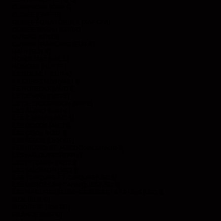
GUERNESEY (GBP £)
GUINÉE (GNF FR)
GUINÉE ÉQUATORIALE (XAF CFA)
GUINÉE-BISSAU (EUR €)
GUYANA (GYD $)
GUYANE FRANÇAISE (EUR €)
HAÏTI (EUR €)
HONDURAS (HNL L)
HONGRIE (HUF FT)
ÎLE BOUVET (EUR €)
ÎLE CHRISTMAS (AUD $)
ÎLE NORFOLK (AUD $)
ÎLE DE MAN (GBP £)
ÎLE DE L’ASCENSION (SHP £)
ÎLES ÅLAND (EUR €)
ÎLES CAÏMANS (KYD $)
ÎLES COCOS (AUD $)
ÎLES COOK (NZD $)
ÎLES FÉROÉ (DKK KR.)
ÎLES HEARD-ET-MACDONALD (AUD $)
ÎLES MALOUINES (FKP £)
ÎLES PITCAIRN (NZD $)
ÎLES SALOMON (SBD $)
ÎLES TURQUES-ET-CAÏQUES (USD $)
ÎLES VIERGES BRITANNIQUES (USD $)
ÎLES MINEURES ÉLOIGNÉES DES ÉTATS-UNIS (USD $)
INDE (EUR €)
INDONÉSIE (IDR RP)
IRLANDE (EUR €)