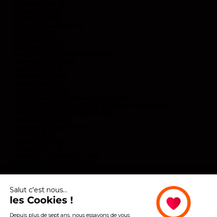
SLOVÉNIE (EUR €)
SOMALIE (EUR €)
SOUDAN (EUR €)
SOUDAN DU SUD (EUR €)
SUÈDE (SEK KR)
SUISSE (CHF CHF)
SURINAME (EUR €)
SVALBARD ET JAN MAYEN (EUR €)
TADJIKISTAN (TJS ЅМ)
TAÏWAN (TWD $)
TANZANIE (TZS SH)
TCHAD (XAF CFA)
TCHÉQUIE (CZK KČ)
TERRES AUSTRALES FRANÇAISES (EUR €)
TERRITOIRE BRITANNIQUE DE L’OCÉAN INDIEN (USD $)
TERRITOIRES PALESTINIENS (ILS ₪)
THAÏLANDE (THB ฿)
TIMOR ORIENTAL (USD $)
TOGO (EUR €)
TOKELAU (NZD $)
TONGA (TOP T$)
TRINITÉ-ET-TOBAGO (TTD $)
TRISTAN DA CUNHA (GBP £)
TUNISIE (EUR €)
TURKMÉNISTAN (EUR €)
TURQUIE (EUR €)
Salut c'est nous...
TUVALU (AUD $)
les Cookies !
UKRAINE (EUR €)
URUGUAY (UYU $U)
VANUATU (VUV VT)
Depuis plus de sept ans, nous essayons de vous