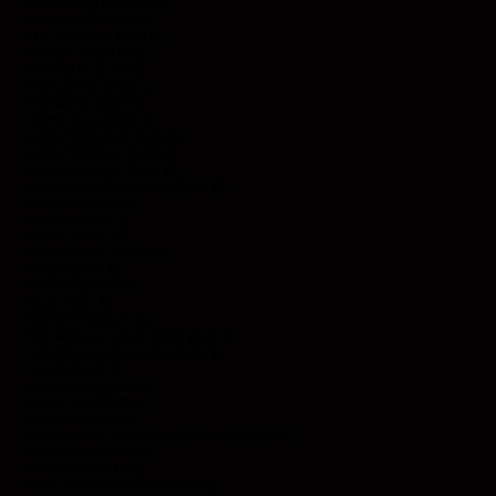
MARTINIQUE (EUR €)
MAURICE (MUR ₨)
MAURITANIE (EUR €)
MAYOTTE (EUR €)
MEXIQUE (EUR €)
MOLDAVIE (MDL L)
MONACO (EUR €)
MONGOLIE (MNT ₮)
MONTÉNÉGRO (EUR €)
MONTSERRAT (XCD $)
MOZAMBIQUE (EUR €)
MYANMAR (BIRMANIE) (EUR €)
NAMIBIE (EUR €)
NAURU (AUD $)
NÉPAL (NPR RS.)
NICARAGUA (NIO C$)
NIGER (EUR €)
NIGERIA (EUR €)
NIUE (NZD $)
NORVÈGE (EUR €)
NOUVELLE-CALÉDONIE (EUR €)
NOUVELLE-ZÉLANDE (NZD $)
OMAN (EUR €)
OUGANDA (EUR €)
PAKISTAN (EUR €)
PANAMA (USD $)
PAPOUASIE-NOUVELLE-GUINÉE (PGK K)
PARAGUAY (PYG ₲)
PAYS-BAS (EUR €)
PAYS-BAS CARIBÉENS (USD $)