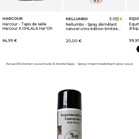
HARCOUR
EQU
NELLUMBO
5.0
(1)
Harcour - Tapis de selle
Equi
Nellumbo - Spray démêlant
Harcour X OHLALA Har'Oh
d'éq
naturel crins édition limitée
blanc
OHLALA
Prix de vente
Prix 
64,99 €
Prix de vente
99,9
20,00 €
n
blanc
Accueil
Entretien couvertures & textile
Sapo - Spray imperméabilisant pour couverture