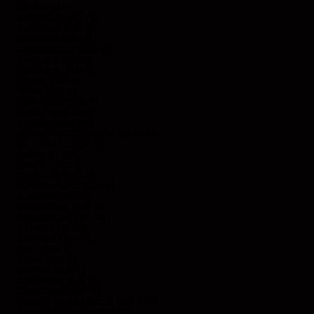
ARUBA (AWG Ƒ)
AUSTRALIE (AUD $)
AUTRICHE (EUR €)
BAHAMAS (BSD $)
BANGLADESH (EUR €)
BARBADE (BBD $)
BELGIQUE (EUR €)
BELIZE (EUR €)
BÉNIN (EUR €)
BERMUDES (USD $)
BHOUTAN (EUR €)
BOLIVIE (BOB BS.)
BOSNIE-HERZÉGOVINE (BAM КМ)
BOTSWANA (EUR €)
BRÉSIL (EUR €)
BRUNEI (BND $)
BULGARIE (EUR €)
BURKINA FASO (EUR €)
BURUNDI (BIF FR)
CAMBODGE (EUR €)
CAMEROUN (XAF CFA)
CANADA (CAD $)
CAP-VERT (CVE $)
CHILI (EUR €)
CHINE (EUR €)
CHYPRE (EUR €)
COLOMBIE (EUR €)
COMORES (KMF FR)
CONGO-BRAZZAVILLE (XAF CFA)
CONGO-KINSHASA (CDF FR)