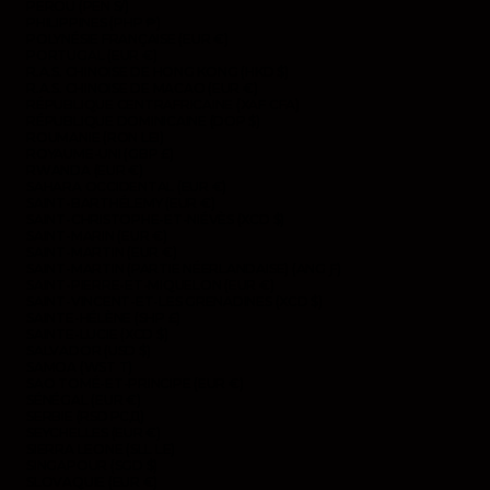
PÉROU (PEN S/)
PHILIPPINES (PHP ₱)
POLYNÉSIE FRANÇAISE (EUR €)
PORTUGAL (EUR €)
R.A.S. CHINOISE DE HONG KONG (HKD $)
R.A.S. CHINOISE DE MACAO (EUR €)
RÉPUBLIQUE CENTRAFRICAINE (XAF CFA)
RÉPUBLIQUE DOMINICAINE (DOP $)
ROUMANIE (RON LEI)
ROYAUME-UNI (GBP £)
RWANDA (EUR €)
SAHARA OCCIDENTAL (EUR €)
SAINT-BARTHÉLEMY (EUR €)
SAINT-CHRISTOPHE-ET-NIÉVÈS (XCD $)
SAINT-MARIN (EUR €)
SAINT-MARTIN (EUR €)
SAINT-MARTIN (PARTIE NÉERLANDAISE) (ANG Ƒ)
SAINT-PIERRE-ET-MIQUELON (EUR €)
SAINT-VINCENT-ET-LES GRENADINES (XCD $)
SAINTE-HÉLÈNE (SHP £)
SAINTE-LUCIE (XCD $)
SALVADOR (USD $)
SAMOA (WST T)
SAO TOMÉ-ET-PRINCIPE (EUR €)
SÉNÉGAL (EUR €)
SERBIE (RSD РСД)
SEYCHELLES (EUR €)
SIERRA LEONE (SLL LE)
SINGAPOUR (SGD $)
SLOVAQUIE (EUR €)