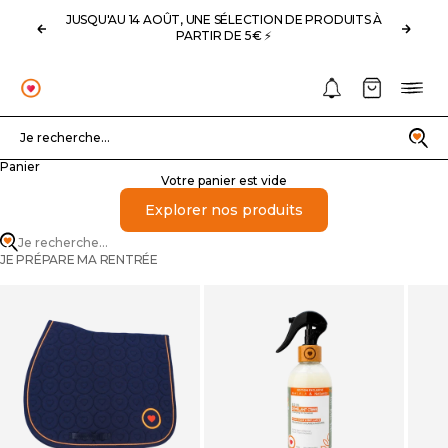
Passer au contenu
JUSQU'AU 14 AOÛT, UNE SÉLECTION DE PRODUITS À
Précédent
Suivan
PARTIR DE 5€ ⚡️
Notifications
Panier
Menu
OHLALA
Recherche
Je recherche...
Panier
Votre panier est vide
Explorer nos produits
Je recherche...
JE PRÉPARE MA RENTRÉE