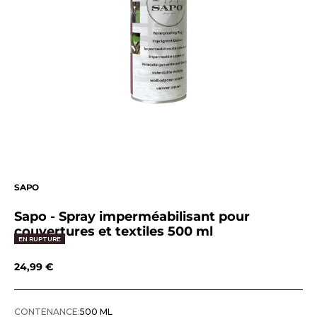
SAPO
Sapo - Spray imperméabilisant pour
couvertures et textiles 500 ml
EN RUPTURE
Prix de vente
24,99 €
CONTENANCE:
500 ML