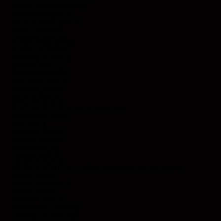
CORÉE DU SUD (KRW ₩)
COSTA RICA (CRC ₡)
CÔTE D’IVOIRE (EUR €)
CROATIE (EUR €)
CURAÇAO (ANG Ƒ)
DANEMARK (DKK KR.)
DJIBOUTI (DJF FDJ)
DOMINIQUE (XCD $)
ÉGYPTE (EGP ج.م)
ÉQUATEUR (USD $)
ÉRYTHRÉE (EUR €)
ESPAGNE (EUR €)
ESTONIE (EUR €)
ESWATINI (EUR €)
ÉTAT DE LA CITÉ DU VATICAN (EUR €)
ÉTHIOPIE (ETB BR)
FIDJI (FJD $)
FINLANDE (EUR €)
FRANCE (EUR €)
GABON (EUR €)
GAMBIE (GMD D)
GÉORGIE (EUR €)
GÉORGIE DU SUD-ET-LES ÎLES SANDWICH DU SUD (GBP £)
GHANA (EUR €)
GIBRALTAR (GBP £)
GRÈCE (EUR €)
GRENADE (XCD $)
GROENLAND (DKK KR.)
GUADELOUPE (EUR €)
GUATEMALA (GTQ Q)