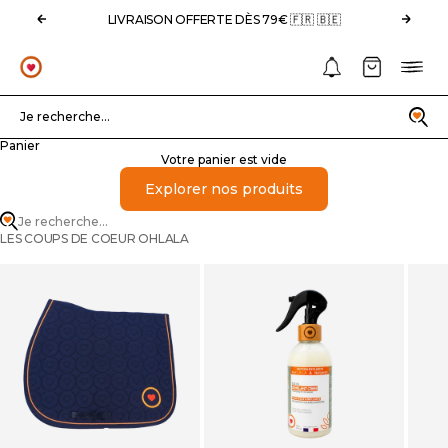
Passer au contenu
Précédent
Suivan
LIVRAISON OFFERTE DÈS 79€ 🇫🇷 🇧🇪
Notifications
Panier
Menu
OHLALA
Recherche
Je recherche...
Panier
Votre panier est vide
Explorer nos produits
Je recherche...
LES COUPS DE COEUR OHLALA