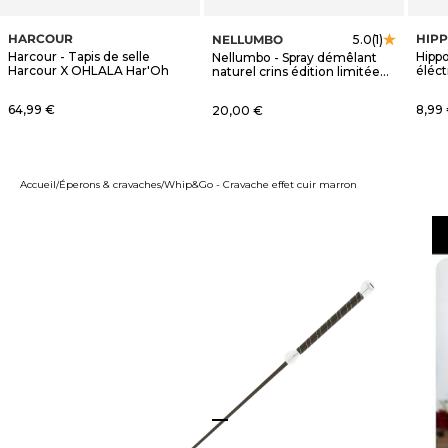
HARCOUR
HIP
NELLUMBO
5.0
(1)
Harcour - Tapis de selle
Hippo
Nellumbo - Spray démêlant
Harcour X OHLALA Har'Oh
éléct
naturel crins édition limitée
OHLALA
Prix de vente
Prix 
64,99 €
Prix de vente
8,99
20,00 €
Accueil
Éperons & cravaches
Whip&Go - Cravache effet cuir marron
Aller à l'élément 1
Aller à l'élément 2