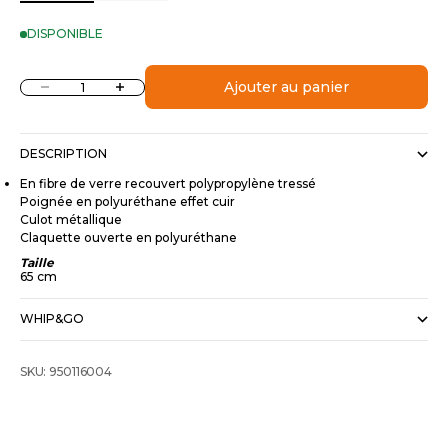
DISPONIBLE
Diminuer la quantité
Augmenter la quantité
Ajouter au panier
DESCRIPTION
En fibre de verre recouvert polypropylène tressé
Poignée en polyuréthane effet cuir
Culot métallique
Claquette ouverte en polyuréthane
Taille
65 cm
WHIP&GO
SKU: 950116004