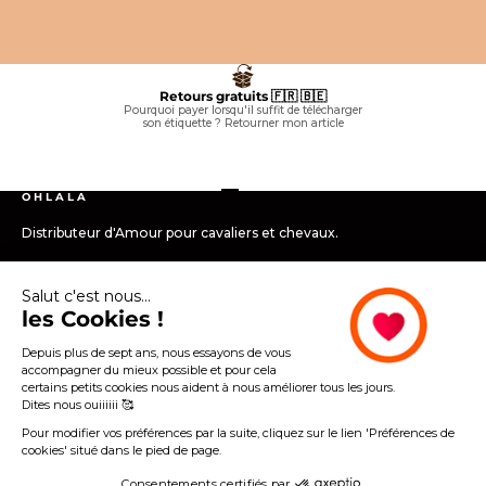
ciel/ choco
beige/ choco
rouge/ noir
gris/ rose
noir/ violet
chocolat
gris
noir/ beige
argent
bleu
arc-en-ciel
noir
noir
Retours gratuits 🇫🇷 🇧🇪
Pourquoi payer lorsqu'il suffit de télécharger
son étiquette ?
Retourner mon article
Aller à l'élément 1
Aller à l'élément 2
Aller à l'élément 3
Aller à l'élément 4
O H L A L A
Distributeur d'Amour pour cavaliers et chevaux.
Salut c'est nous...
Infos utiles
les Cookies !
Les + Ohlala...
Depuis plus de sept ans, nous essayons de vous
accompagner du mieux possible et pour cela
certains petits cookies nous aident à nous améliorer tous les jours.
Légales
Dites nous ouiiiiii 🥰
Pour modifier vos préférences par la suite, cliquez sur le lien 'Préférences de
cookies' situé dans le pied de page.
2026 - OHLALA
Consentements certifiés par