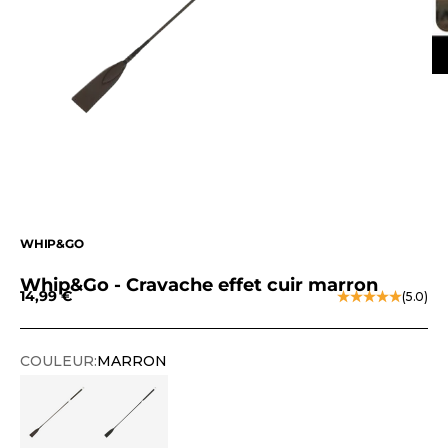
WHIP&GO
Whip&Go - Cravache effet cuir marron
Prix de vente
14,99 €
(5.0)
COULEUR:
MARRON