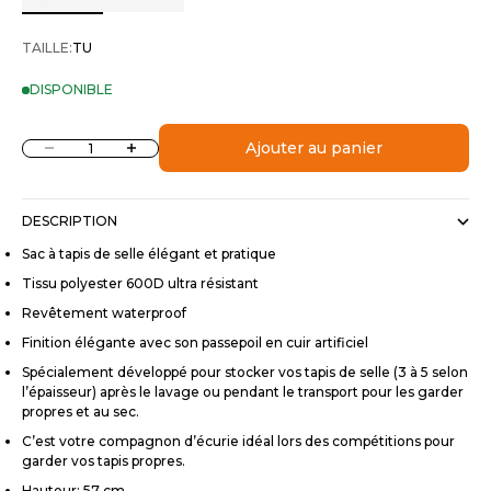
TAILLE:
TU
DISPONIBLE
Diminuer la quantité
Augmenter la quantité
Ajouter au panier
DESCRIPTION
Sac à tapis de selle élégant et pratique
Tissu polyester 600D ultra résistant
Revêtement waterproof
Finition élégante avec son passepoil en cuir artificiel
Spécialement développé pour stocker vos tapis de selle (3 à 5 selon
l’épaisseur) après le lavage ou pendant le transport pour les garder
propres et au sec.
C’est votre compagnon d’écurie idéal lors des compétitions pour
garder vos tapis propres.
Hauteur: 57 cm