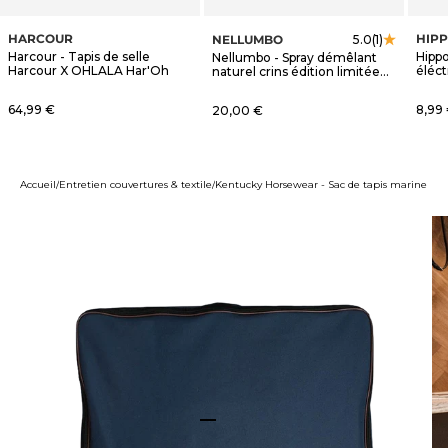
HARCOUR
HIP
NELLUMBO
5.0
(1)
Harcour - Tapis de selle
Hippo
Nellumbo - Spray démêlant
Harcour X OHLALA Har'Oh
éléct
naturel crins édition limitée
OHLALA
Prix de vente
Prix 
64,99 €
Prix de vente
8,99
20,00 €
Accueil
Entretien couvertures & textile
Kentucky Horsewear - Sac de tapis marine
Aller à l'élément 1
Aller à l'élément 2
Aller à l'élément 3
Aller à l'élément 4
Aller à l'élément 5