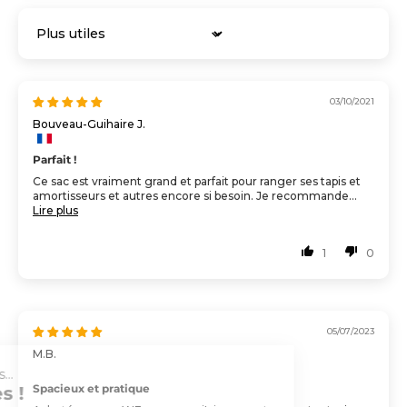
Sort by
03/10/2021
Bouveau-Guihaire J.
Parfait !
Ce sac est vraiment grand et parfait pour ranger ses tapis et
amortisseurs et autres encore si besoin. Je recommande...
Lire plus
1
0
05/07/2023
M.B.
Salut c'est nous...
Spacieux et pratique
les Cookies !