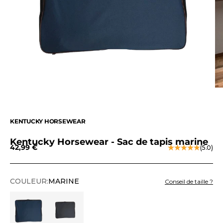
KENTUCKY HORSEWEAR
Kentucky Horsewear - Sac de tapis marine
Prix de vente
42,99 €
(5.0)
COULEUR:
MARINE
Conseil de taille ?