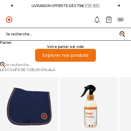
Passer au contenu
Précédent
Suivan
LIVRAISON OFFERTE DÈS 79€ 🇫🇷 🇧🇪
Notifications
Panier
Menu
OHLALA
Recherche
Je recherche...
Panier
Votre panier est vide
Explorer nos produits
Je recherche...
LES COUPS DE COEUR OHLALA